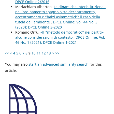
DPCE Online 2/2016
Mariachiara Alberton,
Le dinamiche interistituzionali
nell’ordinamento spagnolo tra decentramento,
accentramento e “balzi asimmetrici”: il caso della
tutela dell’ambiente
,
DPCE Online: Vol. 44 No. 3
(2020): DPCE Online 3-2020
Romano Orrù,
«ll “metodo democratico” nei partiti»:
alcune considerazioni di contesto
,
DPCE Online: Vol.
46 No. 1 (2021): DPCE Online 1-2021
<<
<
4
5
6
7
8
9
10
11
12
13
>
>>
You may also
start an advanced similarity search
for this
article.