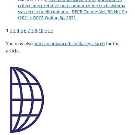
criteri interpretativi: una comparazione tra il sistema
svizzero e quello italiano
,
DPCE Online: Vol. 50 No. Sp
(2021): DPCE Online Sp-2021
1
2
3
4
5
6
7
8
9
10
>
>>
You may also
start an advanced similarity search
for this
article.