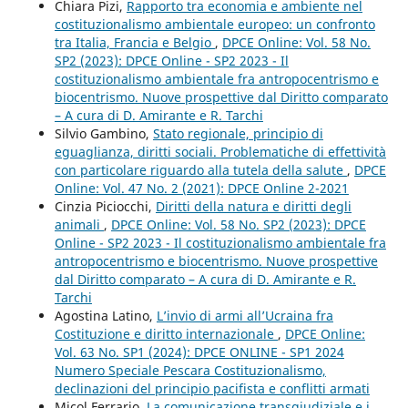
Chiara Pizi,
Rapporto tra economia e ambiente nel
costituzionalismo ambientale europeo: un confronto
tra Italia, Francia e Belgio
,
DPCE Online: Vol. 58 No.
SP2 (2023): DPCE Online - SP2 2023 - Il
costituzionalismo ambientale fra antropocentrismo e
biocentrismo. Nuove prospettive dal Diritto comparato
– A cura di D. Amirante e R. Tarchi
Silvio Gambino,
Stato regionale, principio di
eguaglianza, diritti sociali. Problematiche di effettività
con particolare riguardo alla tutela della salute
,
DPCE
Online: Vol. 47 No. 2 (2021): DPCE Online 2-2021
Cinzia Piciocchi,
Diritti della natura e diritti degli
animali
,
DPCE Online: Vol. 58 No. SP2 (2023): DPCE
Online - SP2 2023 - Il costituzionalismo ambientale fra
antropocentrismo e biocentrismo. Nuove prospettive
dal Diritto comparato – A cura di D. Amirante e R.
Tarchi
Agostina Latino,
L’invio di armi all’Ucraina fra
Costituzione e diritto internazionale
,
DPCE Online:
Vol. 63 No. SP1 (2024): DPCE ONLINE - SP1 2024
Numero Speciale Pescara Costituzionalismo,
declinazioni del principio pacifista e conflitti armati
Micol Ferrario,
La comunicazione transgiudiziale e i