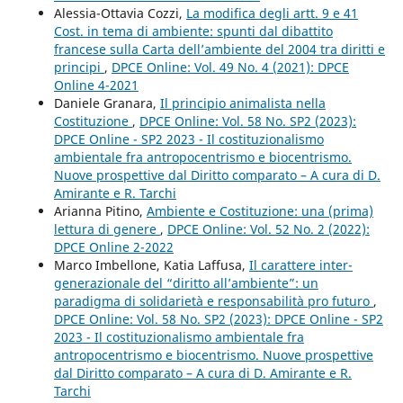
Alessia-Ottavia Cozzi,
La modifica degli artt. 9 e 41
Cost. in tema di ambiente: spunti dal dibattito
francese sulla Carta dell’ambiente del 2004 tra diritti e
principi
,
DPCE Online: Vol. 49 No. 4 (2021): DPCE
Online 4-2021
Daniele Granara,
Il principio animalista nella
Costituzione
,
DPCE Online: Vol. 58 No. SP2 (2023):
DPCE Online - SP2 2023 - Il costituzionalismo
ambientale fra antropocentrismo e biocentrismo.
Nuove prospettive dal Diritto comparato – A cura di D.
Amirante e R. Tarchi
Arianna Pitino,
Ambiente e Costituzione: una (prima)
lettura di genere
,
DPCE Online: Vol. 52 No. 2 (2022):
DPCE Online 2-2022
Marco Imbellone, Katia Laffusa,
Il carattere inter-
generazionale del “diritto all’ambiente”: un
paradigma di solidarietà e responsabilità pro futuro
,
DPCE Online: Vol. 58 No. SP2 (2023): DPCE Online - SP2
2023 - Il costituzionalismo ambientale fra
antropocentrismo e biocentrismo. Nuove prospettive
dal Diritto comparato – A cura di D. Amirante e R.
Tarchi