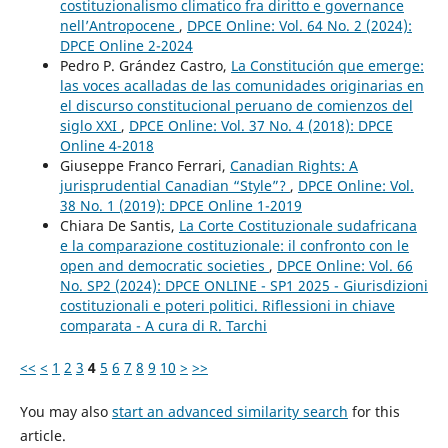
costituzionalismo climatico fra diritto e governance
nell’Antropocene
,
DPCE Online: Vol. 64 No. 2 (2024):
DPCE Online 2-2024
Pedro P. Grández Castro,
La Constitución que emerge:
las voces acalladas de las comunidades originarias en
el discurso constitucional peruano de comienzos del
siglo XXI
,
DPCE Online: Vol. 37 No. 4 (2018): DPCE
Online 4-2018
Giuseppe Franco Ferrari,
Canadian Rights: A
jurisprudential Canadian “Style”?
,
DPCE Online: Vol.
38 No. 1 (2019): DPCE Online 1-2019
Chiara De Santis,
La Corte Costituzionale sudafricana
e la comparazione costituzionale: il confronto con le
open and democratic societies
,
DPCE Online: Vol. 66
No. SP2 (2024): DPCE ONLINE - SP1 2025 - Giurisdizioni
costituzionali e poteri politici. Riflessioni in chiave
comparata - A cura di R. Tarchi
<<
<
1
2
3
4
5
6
7
8
9
10
>
>>
You may also
start an advanced similarity search
for this
article.