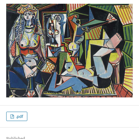
.pdf
Published