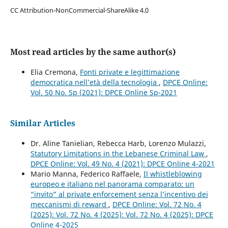
CC Attribution-NonCommercial-ShareAlike 4.0
Most read articles by the same author(s)
Elia Cremona,
Fonti private e legittimazione
democratica nell’età della tecnologia
,
DPCE Online:
Vol. 50 No. Sp (2021): DPCE Online Sp-2021
Similar Articles
Dr. Aline Tanielian, Rebecca Harb, Lorenzo Mulazzi,
Statutory Limitations in the Lebanese Criminal Law
,
DPCE Online: Vol. 49 No. 4 (2021): DPCE Online 4-2021
Mario Manna, Federico Raffaele,
Il whistleblowing
europeo e italiano nel panorama comparato: un
“invito” al private enforcement senza l’incentivo dei
meccanismi di reward
,
DPCE Online: Vol. 72 No. 4
(2025): Vol. 72 No. 4 (2025): Vol. 72 No. 4 (2025): DPCE
Online 4-2025