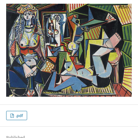
.pdf
Published