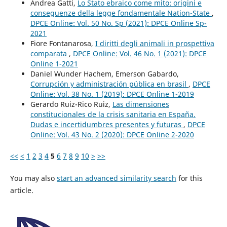
Andrea Gatti,
Lo Stato ebraico come mito: origini e
conseguenze della legge fondamentale Nation-State
,
DPCE Online: Vol. 50 No. Sp (2021): DPCE Online Sp-
2021
Fiore Fontanarosa,
I diritti degli animali in prospettiva
comparata
,
DPCE Online: Vol. 46 No. 1 (2021): DPCE
Online 1-2021
Daniel Wunder Hachem, Emerson Gabardo,
Corrupción y administración pública en brasil
,
DPCE
Online: Vol. 38 No. 1 (2019): DPCE Online 1-2019
Gerardo Ruiz-Rico Ruiz,
Las dimensiones
constitucionales de la crisis sanitaria en España.
Dudas e incertidumbres presentes y futuras
,
DPCE
Online: Vol. 43 No. 2 (2020): DPCE Online 2-2020
<<
<
1
2
3
4
5
6
7
8
9
10
>
>>
You may also
start an advanced similarity search
for this
article.