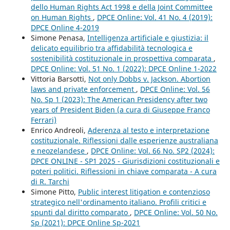
dello Human Rights Act 1998 e della Joint Committee
on Human Rights
,
DPCE Online: Vol. 41 No. 4 (2019):
DPCE Online 4-2019
Simone Penasa,
Intelligenza artificiale e giustizia: il
delicato equilibrio tra affidabilità tecnologica e
sostenibilità costituzionale in prospettiva comparata
,
DPCE Online: Vol. 51 No. 1 (2022): DPCE Online 1-2022
Vittoria Barsotti,
Not only Dobbs v. Jackson. Abortion
laws and private enforcement
,
DPCE Online: Vol. 56
No. Sp 1 (2023): The American Presidency after two
years of President Biden (a cura di Giuseppe Franco
Ferrari)
Enrico Andreoli,
Aderenza al testo e interpretazione
costituzionale. Riflessioni dalle esperienze australiana
e neozelandese
,
DPCE Online: Vol. 66 No. SP2 (2024):
DPCE ONLINE - SP1 2025 - Giurisdizioni costituzionali e
poteri politici. Riflessioni in chiave comparata - A cura
di R. Tarchi
Simone Pitto,
Public interest litigation e contenzioso
strategico nell'ordinamento italiano. Profili critici e
spunti dal diritto comparato
,
DPCE Online: Vol. 50 No.
Sp (2021): DPCE Online Sp-2021