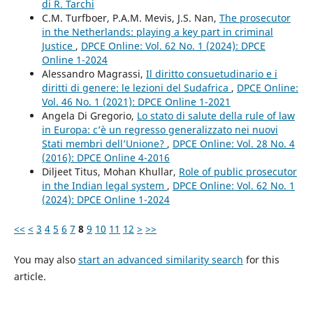
di R. Tarchi
C.M. Turfboer, P.A.M. Mevis, J.S. Nan,
The prosecutor
in the Netherlands: playing a key part in criminal
Justice
,
DPCE Online: Vol. 62 No. 1 (2024): DPCE
Online 1-2024
Alessandro Magrassi,
Il diritto consuetudinario e i
diritti di genere: le lezioni del Sudafrica
,
DPCE Online:
Vol. 46 No. 1 (2021): DPCE Online 1-2021
Angela Di Gregorio,
Lo stato di salute della rule of law
in Europa: c’è un regresso generalizzato nei nuovi
Stati membri dell’Unione?
,
DPCE Online: Vol. 28 No. 4
(2016): DPCE Online 4-2016
Diljeet Titus, Mohan Khullar,
Role of public prosecutor
in the Indian legal system
,
DPCE Online: Vol. 62 No. 1
(2024): DPCE Online 1-2024
<<
<
3
4
5
6
7
8
9
10
11
12
>
>>
You may also
start an advanced similarity search
for this
article.