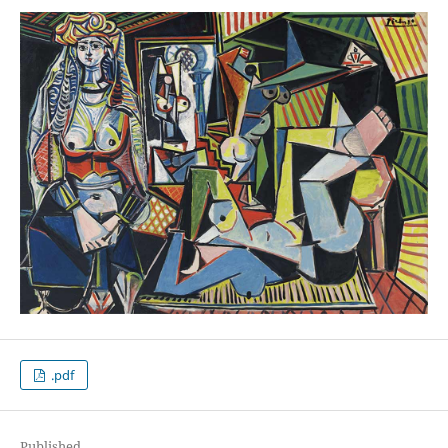
.pdf
Published