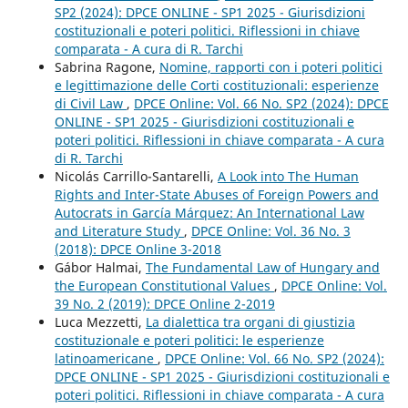
SP2 (2024): DPCE ONLINE - SP1 2025 - Giurisdizioni
costituzionali e poteri politici. Riflessioni in chiave
comparata - A cura di R. Tarchi
Sabrina Ragone,
Nomine, rapporti con i poteri politici
e legittimazione delle Corti costituzionali: esperienze
di Civil Law
,
DPCE Online: Vol. 66 No. SP2 (2024): DPCE
ONLINE - SP1 2025 - Giurisdizioni costituzionali e
poteri politici. Riflessioni in chiave comparata - A cura
di R. Tarchi
Nicolás Carrillo-Santarelli,
A Look into The Human
Rights and Inter-State Abuses of Foreign Powers and
Autocrats in García Márquez: An International Law
and Literature Study
,
DPCE Online: Vol. 36 No. 3
(2018): DPCE Online 3-2018
Gábor Halmai,
The Fundamental Law of Hungary and
the European Constitutional Values
,
DPCE Online: Vol.
39 No. 2 (2019): DPCE Online 2-2019
Luca Mezzetti,
La dialettica tra organi di giustizia
costituzionale e poteri politici: le esperienze
latinoamericane
,
DPCE Online: Vol. 66 No. SP2 (2024):
DPCE ONLINE - SP1 2025 - Giurisdizioni costituzionali e
poteri politici. Riflessioni in chiave comparata - A cura