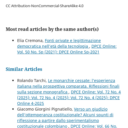
CC Attribution-NonCommercial-ShareAlike 4.0
Most read articles by the same author(s)
Elia Cremona,
Fonti private e legittimazione
democratica nell’età della tecnologia
,
DPCE Online:
Vol. 50 No. Sp (2021): DPCE Online Sp-2021
Similar Articles
Rolando Tarchi,
Le monarchie cessate: l’esperienza
italiana nella prospettiva comparata. Riflessioni finali
sulla sezione monografica
,
DPCE Online: Vol. 72 No. 4
(2025): Vol. 72 No. 4 (2025): Vol. 72 No. 4 (2025): DPCE
Online 4-2025
Giacomo Giorgini Pignatiello,
Verso un giudizio
dell’ottemperanza costituzionale? Alcuni spunti di
riflessione a partire dallo sperimentalismo
costituzionale colombiano
,
DPCE Online: Vol. 66 No.