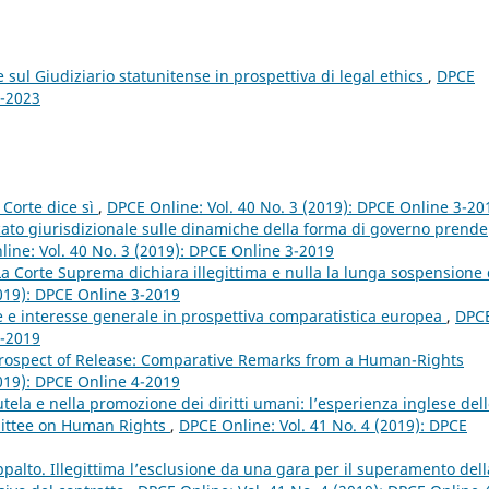
sul Giudiziario statunitense in prospettiva di legal ethics
,
DPCE
4-2023
Corte dice sì
,
DPCE Online: Vol. 40 No. 3 (2019): DPCE Online 3-20
dacato giurisdizionale sulle dinamiche della forma di governo prende
ine: Vol. 40 No. 3 (2019): DPCE Online 3-2019
La Corte Suprema dichiara illegittima e nulla la lunga sospensione 
2019): DPCE Online 3-2019
e e interesse generale in prospettiva comparatistica europea
,
DPC
4-2019
rospect of Release: Comparative Remarks from a Human-Rights
2019): DPCE Online 4-2019
utela e nella promozione dei diritti umani: l’esperienza inglese del
mittee on Human Rights
,
DPCE Online: Vol. 41 No. 4 (2019): DPCE
palto. Illegittima l’esclusione da una gara per il superamento dell