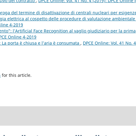
ivo del contratto
,
DPCE Online: Vol. 41 No. 4 (2019): DPCE Online 
roroga del termine di disattivazione di centrali nucleari per esigenz
gia elettrica al cospetto delle procedure di valutazione ambiental
nline 4-2019
ento”: l’Artificial Face Recognition al vaglio giudiziario per la prima
DPCE Online 4-2019
 La porta è chiusa e l’aria è consumata
,
DPCE Online: Vol. 41 No. 4
h
for this article.