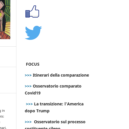
FOCUS
>>>
Itinerari della comparazione
>>>
Osservatorio comparato
Covid19
>>>
La transizione: l’America
dopo Trump
g in
ts:
>>>
Osservatorio sul processo
e
costituente cileno
nari.