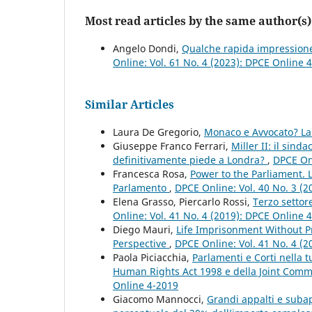
Most read articles by the same author(s)
Angelo Dondi,
Qualche rapida impressione 
Online: Vol. 61 No. 4 (2023): DPCE Online 
Similar Articles
Laura De Gregorio,
Monaco e Avvocato? La 
Giuseppe Franco Ferrari,
Miller II: il sin
definitivamente piede a Londra?
,
DPCE Onl
Francesca Rosa,
Power to the Parliament. 
Parlamento
,
DPCE Online: Vol. 40 No. 3 (
Elena Grasso, Piercarlo Rossi,
Terzo settor
Online: Vol. 41 No. 4 (2019): DPCE Online 
Diego Mauri,
Life Imprisonment Without P
Perspective
,
DPCE Online: Vol. 41 No. 4 (
Paola Piciacchia,
Parlamenti e Corti nella t
Human Rights Act 1998 e della Joint Com
Online 4-2019
Giacomo Mannocci,
Grandi appalti e subap