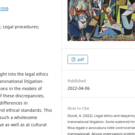
1559
s; Legal procedures;
.pdf
ight into the legal ethics
Published
ansnational litigation-
2022-04-06
ions in the models of
f these discrepancies,
differences in
How to Cite
and ethical standards. This
Dondi, A. (2022). Legal ethics and lawyerin
e such a wholesome
transnational litigation. Some scattered hin
 as well as at cultural
Etica legale e avvocatura nelle controversi
transnazionali. Alcune osservazioni prelimi