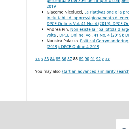
percentuale del 30% dell’importo compless
2019
Giacomo Nicolucci,
La riattivazione e la p
ineluttabili di approvvigionamento di ener
DPCE Online: Vol. 41 No. 4 (2019): DPCE O
Andrea Pin,
Non esiste la “pallottola d’arg
volta
,
DPCE Online: Vol. 41 No. 4 (2019): 
Nausica Palazzo,
Political Gerrymandering:
(2019): DPCE Online 4-2019
<<
<
83
84
85
86
87
88
89
90
91
92
>
>>
You may also
start an advanced similarity searc