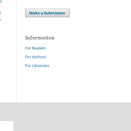
4-
e
Make a Submission
e
,
Information
For Readers
For Authors
For Librarians