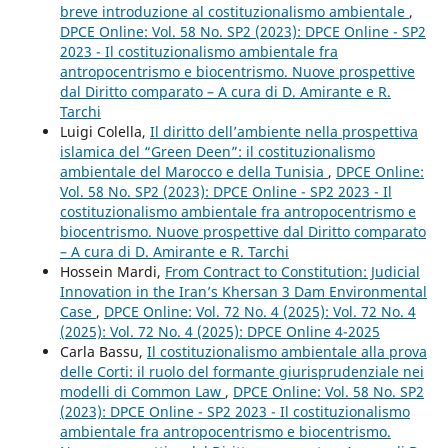
breve introduzione al costituzionalismo ambientale
,
DPCE Online: Vol. 58 No. SP2 (2023): DPCE Online - SP2
2023 - Il costituzionalismo ambientale fra
antropocentrismo e biocentrismo. Nuove prospettive
dal Diritto comparato – A cura di D. Amirante e R.
Tarchi
Luigi Colella,
Il diritto dell’ambiente nella prospettiva
islamica del “Green Deen”: il costituzionalismo
ambientale del Marocco e della Tunisia
,
DPCE Online:
Vol. 58 No. SP2 (2023): DPCE Online - SP2 2023 - Il
costituzionalismo ambientale fra antropocentrismo e
biocentrismo. Nuove prospettive dal Diritto comparato
– A cura di D. Amirante e R. Tarchi
Hossein Mardi,
From Contract to Constitution: Judicial
Innovation in the Iran’s Khersan 3 Dam Environmental
Case
,
DPCE Online: Vol. 72 No. 4 (2025): Vol. 72 No. 4
(2025): Vol. 72 No. 4 (2025): DPCE Online 4-2025
Carla Bassu,
Il costituzionalismo ambientale alla prova
delle Corti: il ruolo del formante giurisprudenziale nei
modelli di Common Law
,
DPCE Online: Vol. 58 No. SP2
(2023): DPCE Online - SP2 2023 - Il costituzionalismo
ambientale fra antropocentrismo e biocentrismo.