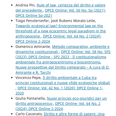
Andrea Pin,
Rule of law, certezza del diritto e valore
del precedente
,
DPCE Online: Vol. 50 No. Sp (2021):
DPCE Online Sp-2021
Tiago Fensterseifer, José Rubens Morato Leite,
Towards ecological law? Environmental law on the
threshold of a new ecocentric legal paradigm in the
anthropocene
,
DPCE Online: Vol. 64 No. 2 (2024):
DPCE Online 2-2024
Domenico Amirante,
Metodo comparativo, ambiente e
dinamiche costituzionali
,
DPCE Online: Vol. 58 No. SP2
(2023): DPCE Online - SP2 2023 - Il costituzionalismo
ambientale fra antropocentrismo e biocentrismo.
Nuove prospettive dal Diritto comparato – A cura di D.
Amirante e R. Tarchi
Vincenzo Pepe,
Il diritto ambientale a Cuba tra
principi costituzionali e nuove sfide ecologiche globali
,
DPCE Online: Vol. 42 No. 1 (2020): DPCE Online 1-
2020
Giulia Fontanella,
Nuovi principi eco-giuridici per un
diritto antropocenico
,
DPCE Online: Vol. 64 No. 2
(2024): DPCE Online 2-2024
Carlo Casonato,
Diritto e altre forme di sapere. Una