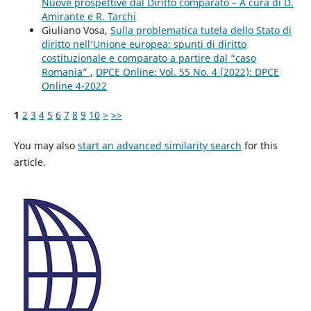
Nuove prospettive dal Diritto comparato – A cura di D.
Amirante e R. Tarchi
Giuliano Vosa,
Sulla problematica tutela dello Stato di
diritto nell’Unione europea: spunti di diritto
costituzionale e comparato a partire dal “caso
Romania”
,
DPCE Online: Vol. 55 No. 4 (2022): DPCE
Online 4-2022
1
2
3
4
5
6
7
8
9
10
>
>>
You may also
start an advanced similarity search
for this
article.