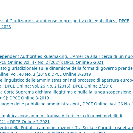
sul Giudiziario statunitense in prospettiva di legal ethics
,
DPCE
4-2023
dependent Authorities Rulemaking. L’America alla ricerca di un nu
PCE Online: Vol. 47 No. 2 (2021): DPCE Online 2-2021
dacato giurisdizionale sulle dinamiche della forma di governo prende
ine: Vol. 40 No. 3 (2019): DPCE Online 3-2019
me linguistico delle amministrazioni nel processo di apertura europ
no
,
DPCE Online: Vol. 26 No. 2 (2016): DPCE Online 2/2016
La Corte Suprema dichiara illegittima e nulla la lunga sospensione 
2019): DPCE Online 3-2019
guaggio delle pubbliche amministrazioni
,
DPCE Online: Vol. 26 No. 
 semplificazione amministrativa. Alla ricerca di nuovi modelli di
2021): DPCE Online 2-2021
to della Pubblica amministrazione. Tra Scilla e Cariddi: rispettar