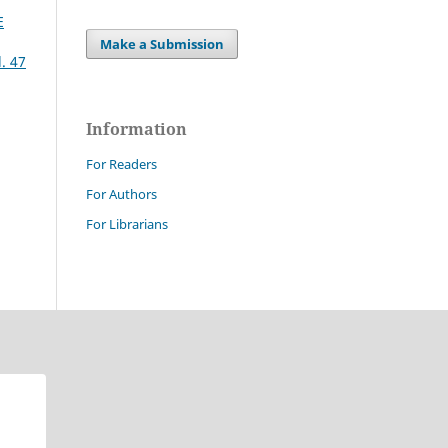
E
Make a Submission
. 47
Information
For Readers
For Authors
For Librarians