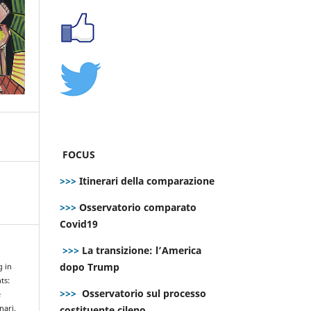
FOCUS
>>>
Itinerari della comparazione
>>>
Osservatorio comparato
Covid19
>>>
La transizione: l’America
dopo Trump
g in
ts:
>>>
Osservatorio sul processo
e
costituente cileno
nari.