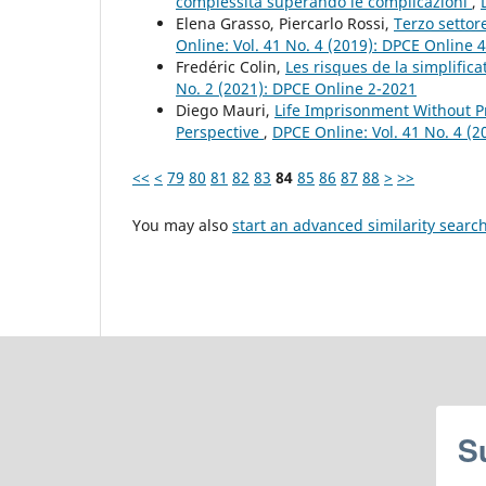
complessità superando le complicazioni
,
Elena Grasso, Piercarlo Rossi,
Terzo settor
Online: Vol. 41 No. 4 (2019): DPCE Online 
Fredéric Colin,
Les risques de la simplific
No. 2 (2021): DPCE Online 2-2021
Diego Mauri,
Life Imprisonment Without P
Perspective
,
DPCE Online: Vol. 41 No. 4 (
<<
<
79
80
81
82
83
84
85
86
87
88
>
>>
You may also
start an advanced similarity searc