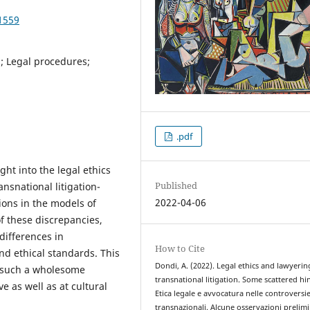
1559
s; Legal procedures;
.pdf
ight into the legal ethics
Published
ansnational litigation-
2022-04-06
ions in the models of
f these discrepancies,
differences in
How to Cite
and ethical standards. This
Dondi, A. (2022). Legal ethics and lawyerin
e such a wholesome
transnational litigation. Some scattered hin
 as well as at cultural
Etica legale e avvocatura nelle controversi
transnazionali. Alcune osservazioni prelimi