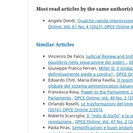
Most read articles by the same author(s)
Angelo Dondi,
Qualche rapida impressione 
Online: Vol. 61 No. 4 (2023): DPCE Online 
Similar Articles
Vincenzo De Falco,
Judicial Review and In
equilibrio nella separazione dei poteri.
,
D
Giuseppe Franco Ferrari,
Miller II: il sin
definitivamente piede a Londra?
,
DPCE Onl
Edoardo Chiti, Maria Elena Favilla,
Il regi
globale del sistema amministrativo italia
Francesca Rosa,
Power to the Parliament. 
Parlamento
,
DPCE Online: Vol. 40 No. 3 (
Orlando Roselli,
Le trasformazioni del lin
(2016): DPCE Online 2/2016
Roberto Scarciglia,
Il “mito di Sisifo” e la
regolazione
,
DPCE Online: Vol. 47 No. 2 (
Paola Piras,
Semplificazioni e buon andamen