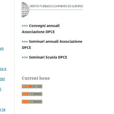
>>>
Convegni annuali
Associazione DPCE
>>>
Seminari annuali Associazione
DPCE
ovo
>>>
Seminari Scuola DPCE
ea e
Current Issue
del
2
e la