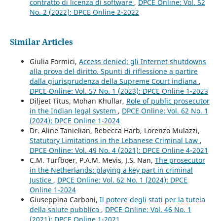
contratto di licenza di software
,
DPCE Online: Vol. 52
No. 2 (2022): DPCE Online 2-2022
Similar Articles
Giulia Formici,
Access denied: gli Internet shutdowns
alla prova del diritto. Spunti di riflessione a partire
dalla giurisprudenza della Supreme Court indiana
,
DPCE Online: Vol. 57 No. 1 (2023): DPCE Online 1-2023
Diljeet Titus, Mohan Khullar,
Role of public prosecutor
in the Indian legal system
,
DPCE Online: Vol. 62 No. 1
(2024): DPCE Online 1-2024
Dr. Aline Tanielian, Rebecca Harb, Lorenzo Mulazzi,
Statutory Limitations in the Lebanese Criminal Law
,
DPCE Online: Vol. 49 No. 4 (2021): DPCE Online 4-2021
C.M. Turfboer, P.A.M. Mevis, J.S. Nan,
The prosecutor
in the Netherlands: playing a key part in criminal
Justice
,
DPCE Online: Vol. 62 No. 1 (2024): DPCE
Online 1-2024
Giuseppina Carboni,
Il potere degli stati per la tutela
della salute pubblica
,
DPCE Online: Vol. 46 No. 1
(2021): DPCE Online 1-2021