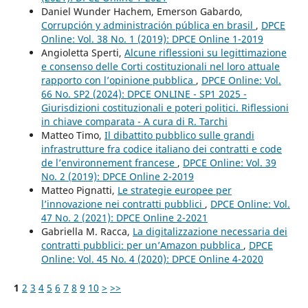
Daniel Wunder Hachem, Emerson Gabardo,
Corrupción y administración pública en brasil
,
DPCE
Online: Vol. 38 No. 1 (2019): DPCE Online 1-2019
Angioletta Sperti,
Alcune riflessioni su legittimazione
e consenso delle Corti costituzionali nel loro attuale
rapporto con l’opinione pubblica
,
DPCE Online: Vol.
66 No. SP2 (2024): DPCE ONLINE - SP1 2025 -
Giurisdizioni costituzionali e poteri politici. Riflessioni
in chiave comparata - A cura di R. Tarchi
Matteo Timo,
Il dibattito pubblico sulle grandi
infrastrutture fra codice italiano dei contratti e code
de l’environnement francese
,
DPCE Online: Vol. 39
No. 2 (2019): DPCE Online 2-2019
Matteo Pignatti,
Le strategie europee per
l’innovazione nei contratti pubblici
,
DPCE Online: Vol.
47 No. 2 (2021): DPCE Online 2-2021
Gabriella M. Racca,
La digitalizzazione necessaria dei
contratti pubblici: per un’Amazon pubblica
,
DPCE
Online: Vol. 45 No. 4 (2020): DPCE Online 4-2020
1
2
3
4
5
6
7
8
9
10
>
>>