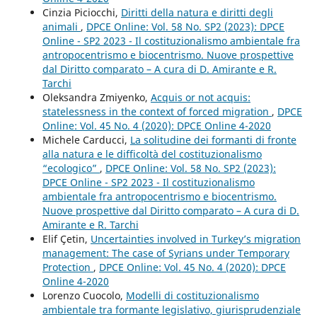
Cinzia Piciocchi,
Diritti della natura e diritti degli
animali
,
DPCE Online: Vol. 58 No. SP2 (2023): DPCE
Online - SP2 2023 - Il costituzionalismo ambientale fra
antropocentrismo e biocentrismo. Nuove prospettive
dal Diritto comparato – A cura di D. Amirante e R.
Tarchi
Oleksandra Zmiyenko,
Acquis or not acquis:
statelessness in the context of forced migration
,
DPCE
Online: Vol. 45 No. 4 (2020): DPCE Online 4-2020
Michele Carducci,
La solitudine dei formanti di fronte
alla natura e le difficoltà del costituzionalismo
“ecologico”
,
DPCE Online: Vol. 58 No. SP2 (2023):
DPCE Online - SP2 2023 - Il costituzionalismo
ambientale fra antropocentrismo e biocentrismo.
Nuove prospettive dal Diritto comparato – A cura di D.
Amirante e R. Tarchi
Elif Çetin,
Uncertainties involved in Turkey’s migration
management: The case of Syrians under Temporary
Protection
,
DPCE Online: Vol. 45 No. 4 (2020): DPCE
Online 4-2020
Lorenzo Cuocolo,
Modelli di costituzionalismo
ambientale tra formante legislativo, giurisprudenziale