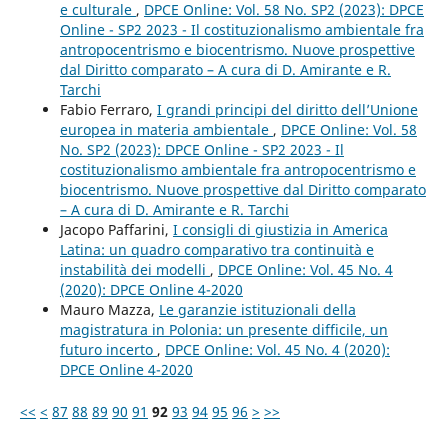
e culturale
,
DPCE Online: Vol. 58 No. SP2 (2023): DPCE
Online - SP2 2023 - Il costituzionalismo ambientale fra
antropocentrismo e biocentrismo. Nuove prospettive
dal Diritto comparato – A cura di D. Amirante e R.
Tarchi
Fabio Ferraro,
I grandi principi del diritto dell’Unione
europea in materia ambientale
,
DPCE Online: Vol. 58
No. SP2 (2023): DPCE Online - SP2 2023 - Il
costituzionalismo ambientale fra antropocentrismo e
biocentrismo. Nuove prospettive dal Diritto comparato
– A cura di D. Amirante e R. Tarchi
Jacopo Paffarini,
I consigli di giustizia in America
Latina: un quadro comparativo tra continuità e
instabilità dei modelli
,
DPCE Online: Vol. 45 No. 4
(2020): DPCE Online 4-2020
Mauro Mazza,
Le garanzie istituzionali della
magistratura in Polonia: un presente difficile, un
futuro incerto
,
DPCE Online: Vol. 45 No. 4 (2020):
DPCE Online 4-2020
<<
<
87
88
89
90
91
92
93
94
95
96
>
>>