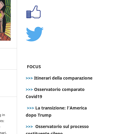
FOCUS
>>>
Itinerari della comparazione
>>>
Osservatorio comparato
Covid19
>>>
La transizione: l’America
dopo Trump
g in
ts:
>>>
Osservatorio sul processo
e
costituente cileno
nari.