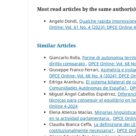
Most read articles by the same author(s)
Angelo Dondi,
Qualche rapida impressione 
Online: Vol. 61 No. 4 (2023): DPCE Online 
Similar Articles
Giancarlo Rolla,
Forme di autonomia territ
diritto comparato
,
DPCE Online: Vol. 68 N
Giuseppe Franco Ferrari,
Asimetría e inst
DPCE Online: Vol. 68 No. 4 (2024): DPCE O
Edriga Aranburu,
El sistema bilateral de 
Comunidades Autónomas de España?
,
DP
Miguel Ángel Cabellos Espiérrez,
Diferenc
técnicas para conseguir el equilibrio en l
Online 4-2024
Elena Atienza Macías,
Minorías lingüística
en la actividad parlamentaria
,
DPCE Online
Claudia Bianca Ceffa,
La definizione dei L
costituzionalmente necessaria?
,
DPCE Onli