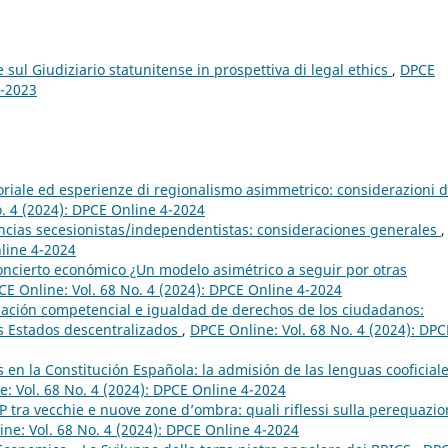
sul Giudiziario statunitense in prospettiva di legal ethics
,
DPCE
4-2023
oriale ed esperienze di regionalismo asimmetrico: considerazioni d
o. 4 (2024): DPCE Online 4-2024
ancias secesionistas/independentistas: consideraciones generales
,
nline 4-2024
concierto económico ¿Un modelo asimétrico a seguir por otras
CE Online: Vol. 68 No. 4 (2024): DPCE Online 4-2024
iación competencial e igualdad de derechos de los ciudadanos:
os Estados descentralizados
,
DPCE Online: Vol. 68 No. 4 (2024): DPC
s en la Constitución Española: la admisión de las lenguas cooficial
: Vol. 68 No. 4 (2024): DPCE Online 4-2024
EP tra vecchie e nuove zone d’ombra: quali riflessi sulla perequazi
ne: Vol. 68 No. 4 (2024): DPCE Online 4-2024