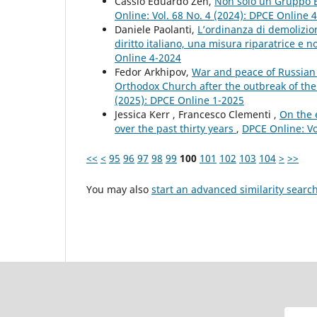
Cássio Eduardo Zen,
Non solo un Gruppo E
Online: Vol. 68 No. 4 (2024): DPCE Online 
Daniele Paolanti,
L’ordinanza di demolizion
diritto italiano, una misura riparatrice e
Online 4-2024
Fedor Arkhipov,
War and peace of Russian O
Orthodox Church after the outbreak of th
(2025): DPCE Online 1-2025
Jessica Kerr , Francesco Clementi ,
On the 
over the past thirty years
,
DPCE Online: Vo
<<
<
95
96
97
98
99
100
101
102
103
104
>
>>
You may also
start an advanced similarity searc