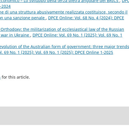
conomico – Lo Sviluppo della terza pietra angolare dei BRICS
,
DP
4-2024
e di una struttura abusivamente realizzata costituisce, secondo il
 non una sanzione penale
,
DPCE Online: Vol. 68 No. 4 (2024): DPCE
rthodoxy: the militarization of ecclesiastical law of the Russian
e war in Ukraine
,
DPCE Online: Vol. 69 No. 1 (2025): Vol. 69 No. 1
evolution of the Australian form of government: three major trend
l. 69 No. 1 (2025): Vol. 69 No. 1 (2025): DPCE Online 1-2025
h
for this article.