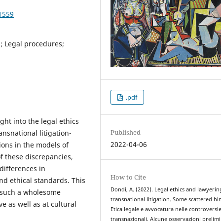
1559
s; Legal procedures;
.pdf
ight into the legal ethics
Published
ansnational litigation-
2022-04-06
ions in the models of
f these discrepancies,
differences in
How to Cite
and ethical standards. This
Dondi, A. (2022). Legal ethics and lawyerin
e such a wholesome
transnational litigation. Some scattered hin
 as well as at cultural
Etica legale e avvocatura nelle controversi
transnazionali. Alcune osservazioni prelimi