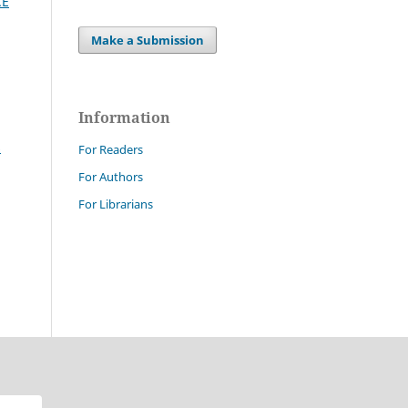
CE
Make a Submission
Information
s
For Readers
For Authors
For Librarians