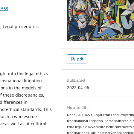
1559
s; Legal procedures;
.pdf
ight into the legal ethics
Published
ansnational litigation-
2022-04-06
ions in the models of
f these discrepancies,
differences in
How to Cite
and ethical standards. This
Dondi, A. (2022). Legal ethics and lawyerin
e such a wholesome
transnational litigation. Some scattered hin
 as well as at cultural
Etica legale e avvocatura nelle controversi
transnazionali. Alcune osservazioni prelimi