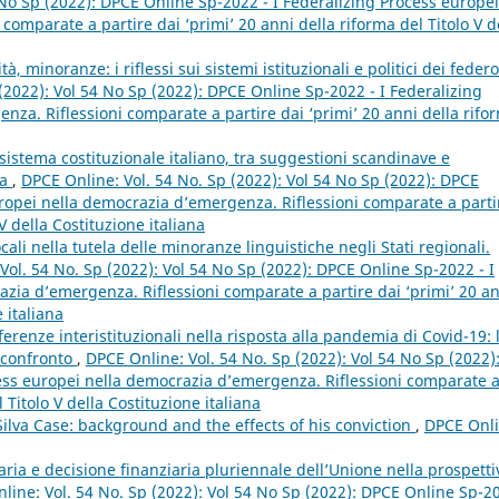
 No Sp (2022): DPCE Online Sp-2022 - I Federalizing Process europei
omparate a partire dai ‘primi’ 20 anni della riforma del Titolo V d
à, minoranze: i riflessi sui sistemi istituzionali e politici dei federo
(2022): Vol 54 No Sp (2022): DPCE Online Sp-2022 - I Federalizing
za. Riflessioni comparate a partire dai ‘primi’ 20 anni della rifo
 sistema costituzionale italiano, tra suggestioni scandinave e
ia
,
DPCE Online: Vol. 54 No. Sp (2022): Vol 54 No Sp (2022): DPCE
uropei nella democrazia d’emergenza. Riflessioni comparate a parti
V della Costituzione italiana
ocali nella tutela delle minoranze linguistiche negli Stati regionali.
Vol. 54 No. Sp (2022): Vol 54 No Sp (2022): DPCE Online Sp-2022 - I
zia d’emergenza. Riflessioni comparate a partire dai ‘primi’ 20 a
 italiana
ferenze interistituzionali nella risposta alla pandemia di Covid-19: 
 confronto
,
DPCE Online: Vol. 54 No. Sp (2022): Vol 54 No Sp (2022)
ess europei nella democrazia d’emergenza. Riflessioni comparate 
 Titolo V della Costituzione italiana
Silva Case: background and the effects of his conviction
,
DPCE Onli
taria e decisione finanziaria pluriennale dell’Unione nella prospetti
line: Vol. 54 No. Sp (2022): Vol 54 No Sp (2022): DPCE Online Sp-2