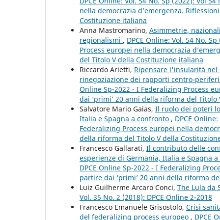
DPCE Online: Vol. 54 No. Sp (2022): Vol 54
nella democrazia d’emergenza. Riflessioni c
Costituzione italiana
Anna Mastromarino,
Asimmetrie, nazionalit
regionalismi
,
DPCE Online: Vol. 54 No. Sp 
Process europei nella democrazia d’emergen
del Titolo V della Costituzione italiana
Riccardo Arietti,
Ripensare l'insularità nel
rinegoziazione dei rapporti centro-perifer
Online Sp-2022 - I Federalizing Process e
dai ‘primi’ 20 anni della riforma del Titolo 
Salvatore Mario Gaias,
Il ruolo dei poteri l
Italia e Spagna a confronto
,
DPCE Online: 
Federalizing Process europei nella democra
della riforma del Titolo V della Costituzione
Francesco Gallarati,
Il contributo delle con
esperienze di Germania, Italia e Spagna a
DPCE Online Sp-2022 - I Federalizing Proc
partire dai ‘primi’ 20 anni della riforma del
Luiz Guilherme Arcaro Conci,
The Lula da 
Vol. 35 No. 2 (2018): DPCE Online 2-2018
Francesco Emanuele Grisostolo,
Crisi sani
del federalizing process europeo
,
DPCE On