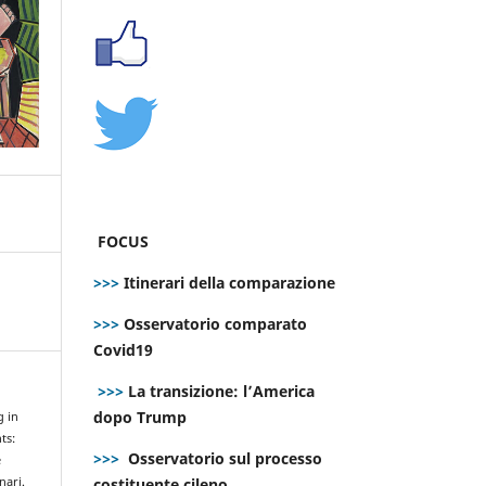
FOCUS
>>>
Itinerari della comparazione
>>>
Osservatorio comparato
Covid19
>>>
La transizione: l’America
dopo Trump
g in
ts:
>>>
Osservatorio sul processo
e
costituente cileno
nari.