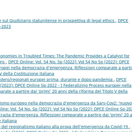
sul Giudiziario statunitense in prospettiva di legal ethics
,
DPCE
4-2023
tonomies in Troubled Times: The Pandemic Provides a Catalyst for
ons
,
DPCE Online: Vol. 54 No. Sp (2022): Vol 54 No Sp (2022): DPCE
uropei nella democrazia d’emergenza. Riflessioni comparate a parti
V della Costituzione italiana
i federo/regionali europei prima, durante e dopo pandemia
,
DPCE
p (2022): DPCE Online Sp-2022 - I Federalizing Process europei nella
ate a partire dai ‘primi’ 20 anni della riforma del Titolo V della
alismo europeo nella democrazia d’emergenza da Sars-Cov2: ‘nuovo
ine: Vol. 54 No. Sp (2022): Vol 54 No Sp (2022): DPCE Online Sp-20
razia d’emergenza. Riflessioni comparate a partire dai ‘primi’ 20 
 italiana
glio del regionalismo italiano alla prova dell’emergenza da Covid-19
,