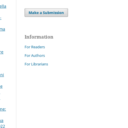
ella
Make a Submission
-
rma
Information
For Readers
re
For Authors
For Librarians
nni
le
:
a
ne:
va
022