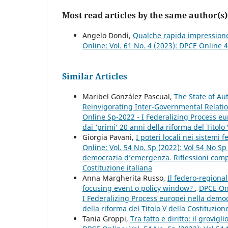
Most read articles by the same author(s)
Angelo Dondi,
Qualche rapida impressione 
Online: Vol. 61 No. 4 (2023): DPCE Online 
Similar Articles
Maribel González Pascual,
The State of Au
Reinvigorating Inter-Governmental Relati
Online Sp-2022 - I Federalizing Process e
dai ‘primi’ 20 anni della riforma del Titolo 
Giorgia Pavani,
I poteri locali nei sistem
Online: Vol. 54 No. Sp (2022): Vol 54 No S
democrazia d’emergenza. Riflessioni compar
Costituzione italiana
Anna Margherita Russo,
Il federo-region
focusing event o policy window?
,
DPCE Onl
I Federalizing Process europei nella democ
della riforma del Titolo V della Costituzione
Tania Groppi,
Tra fatto e diritto: il grovi