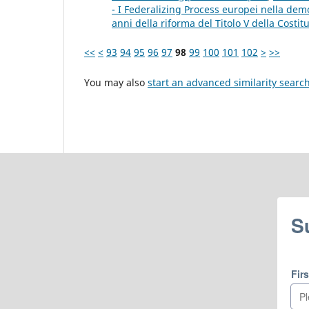
- I Federalizing Process europei nella dem
anni della riforma del Titolo V della Costit
<<
<
93
94
95
96
97
98
99
100
101
102
>
>>
You may also
start an advanced similarity searc