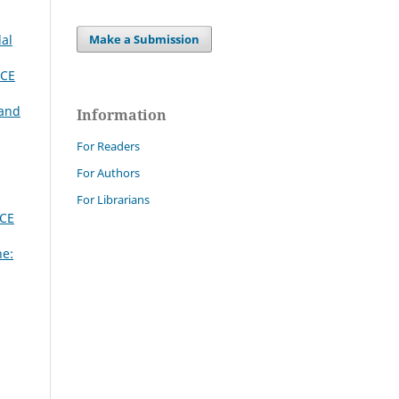
dal
Make a Submission
CE
 and
Information
For Readers
For Authors
For Librarians
PCE
ne: