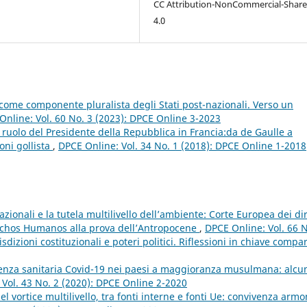
CC Attribution-NonCommercial-Share
4.0
li come componente pluralista degli Stati post-nazionali. Verso un
Online: Vol. 60 No. 3 (2023): DPCE Online 3-2023
l ruolo del Presidente della Repubblica in Francia:da de Gaulle a
oni gollista
,
DPCE Online: Vol. 34 No. 1 (2018): DPCE Online 1-2018
azionali e la tutela multilivello dell’ambiente: Corte Europea dei diri
echos Humanos alla prova dell’Antropocene
,
DPCE Online: Vol. 66 
dizioni costituzionali e poteri politici. Riflessioni in chiave compa
genza sanitaria Covid-19 nei paesi a maggioranza musulmana: alcu
Vol. 43 No. 2 (2020): DPCE Online 2-2020
l vortice multilivello, tra fonti interne e fonti Ue: convivenza armo