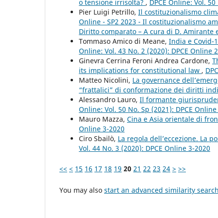
o tensione irrisolta?
,
DPCE Online: Vol. 50
Pier Luigi Petrillo,
Il costituzionalismo clim
Online - SP2 2023 - Il costituzionalismo a
Diritto comparato – A cura di D. Amirante e
Tommaso Amico di Meane,
India e Covid-
Online: Vol. 43 No. 2 (2020): DPCE Online 
Ginevra Cerrina Feroni Andrea Cardone,
T
its implications for constitutional law
,
DPC
Matteo Nicolini,
La governance dell’emerge
“frattalici” di conformazione dei diritti ind
Alessandro Lauro,
Il formante giurisprude
Online: Vol. 50 No. Sp (2021): DPCE Onlin
Mauro Mazza,
Cina e Asia orientale di fro
Online 3-2020
Ciro Sbailò,
La regola dell’eccezione. La 
Vol. 44 No. 3 (2020): DPCE Online 3-2020
<<
<
15
16
17
18
19
20
21
22
23
24
>
>>
You may also
start an advanced similarity searc