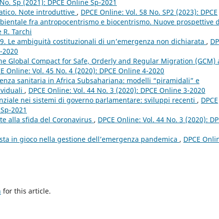
 No. Sp (2021): DPCE Online Sp-2021
atico. Note introduttive
,
DPCE Online: Vol. 58 No. SP2 (2023): DPCE
mbientale fra antropocentrismo e biocentrismo. Nuove prospettive 
 R. Tarchi
19. Le ambiguità costituzionali di un’emergenza non dichiarata
,
DP
2-2020
he Global Compact for Safe, Orderly and Regular Migration (GCM)
E Online: Vol. 45 No. 4 (2020): DPCE Online 4-2020
nza sanitaria in Africa Subsahariana: modelli “piramidali” e
ividuali
,
DPCE Online: Vol. 44 No. 3 (2020): DPCE Online 3-2020
nziale nei sistemi di governo parlamentare: sviluppi recenti
,
DPCE
e Sp-2021
nte alla sfida del Coronavirus
,
DPCE Online: Vol. 44 No. 3 (2020): D
posta in gioco nella gestione dell’emergenza pandemica
,
DPCE Onli
h
for this article.