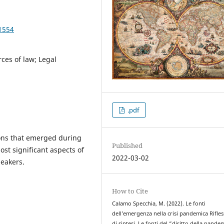
1554
ces of law; Legal
.pdf
ons that emerged during
Published
ost significant aspects of
2022-03-02
peakers.
How to Cite
Calamo Specchia, M. (2022). Le fonti
dell’emergenza nella crisi pandemica Rifles
di sintesi. Le fonti del “diritto della pande