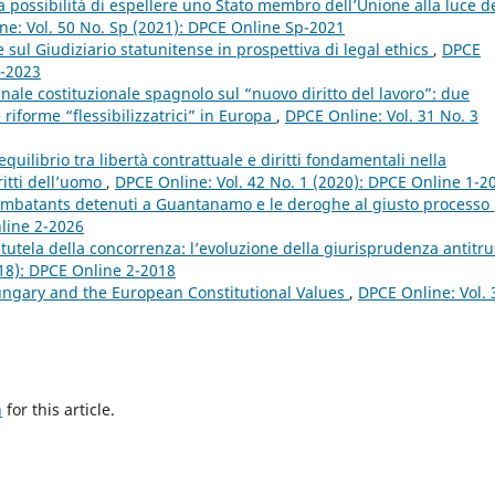
a possibilità di espellere uno Stato membro dell’Unione alla luce d
ne: Vol. 50 No. Sp (2021): DPCE Online Sp-2021
sul Giudiziario statunitense in prospettiva di legal ethics
,
DPCE
4-2023
nale costituzionale spagnolo sul “nuovo diritto del lavoro”: due
e riforme “flessibilizzatrici” in Europa
,
DPCE Online: Vol. 31 No. 3
equilibrio tra libertà contrattuale e diritti fondamentali nella
ritti dell’uomo
,
DPCE Online: Vol. 42 No. 1 (2020): DPCE Online 1-2
ombatants detenuti a Guantanamo e le deroghe al giusto processo
nline 2-2026
a tutela della concorrenza: l’evoluzione della giurisprudenza antitru
018): DPCE Online 2-2018
ngary and the European Constitutional Values
,
DPCE Online: Vol. 
h
for this article.