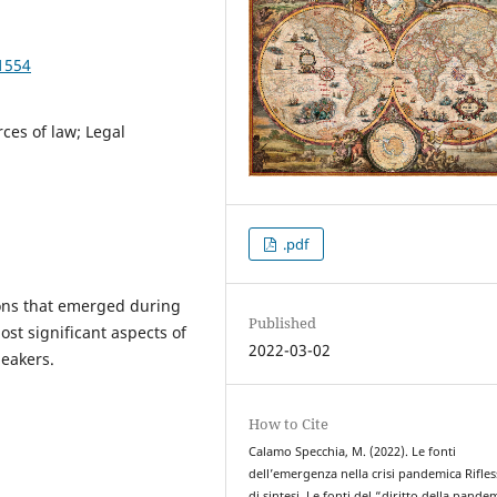
1554
ces of law; Legal
.pdf
ons that emerged during
Published
ost significant aspects of
2022-03-02
peakers.
How to Cite
Calamo Specchia, M. (2022). Le fonti
dell’emergenza nella crisi pandemica Rifles
di sintesi. Le fonti del “diritto della pande