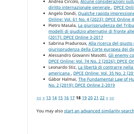
Andrea Circolo,
Alcune considerazioni sull
diritto internazionale generale
,
DPCE Onli
Angelo Dondi,
Qualche rapida impressione 
Online: Vol. 61 No. 4 (2023): DPCE Online 
Pietro Masala,
La giurisprudenza del Tribu
modelli di giudizio alternativi di fronte all
(2017): DPCE Online 3-2017
Sabrina Praduroux,
Alla ricerca del giusto 
giurisprudenza della Corte europea dei di
Alessandro Giovanni Masotti,
Gli enemy c
DPCE Online: Vol. 74 No. 2 (2026): DPCE O
Leonardo Stiz,
La libertà di contrarre nell
americana
,
DPCE Online: Vol. 35 No. 2 (2
Gábor Halmai,
The Fundamental Law of Hu
No. 2 (2019): DPCE Online 2-2019
<<
<
13
14
15
16
17
18
19
20
21
22
>
>>
You may also
start an advanced similarity searc