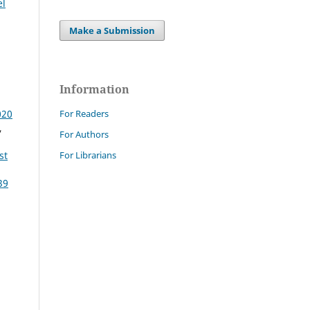
el
Make a Submission
Information
020
For Readers
,
For Authors
For Librarians
st
39