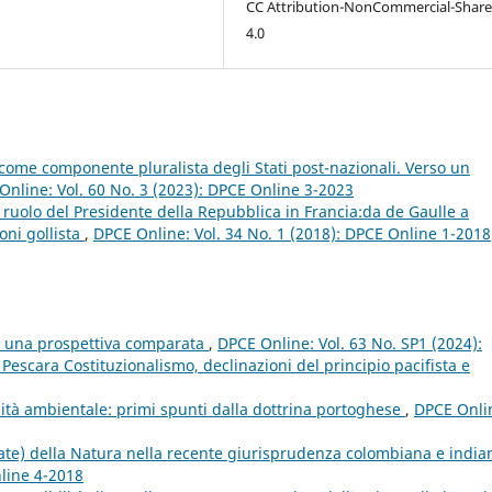
CC Attribution-NonCommercial-Share
4.0
li come componente pluralista degli Stati post-nazionali. Verso un
Online: Vol. 60 No. 3 (2023): DPCE Online 3-2023
l ruolo del Presidente della Repubblica in Francia:da de Gaulle a
oni gollista
,
DPCE Online: Vol. 34 No. 1 (2018): DPCE Online 1-2018
e: una prospettiva comparata
,
DPCE Online: Vol. 63 No. SP1 (2024):
scara Costituzionalismo, declinazioni del principio pacifista e
ità ambientale: primi spunti dalla dottrina portoghese
,
DPCE Onli
ltate) della Natura nella recente giurisprudenza colombiana e indi
nline 4-2018