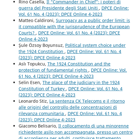
Rino Casella,
Il “Commander in Chief”: i poteri di
guerra del Presidente degli Stati Uniti
,
DPCE Online:
Vol. 61 No. 4 (2023): DPCE Online 4-2023
Matteo Caldironi,
Surrogacy as a public order limit: is
it compatible with the jurisprudence of the European
Courts?
,
DPCE Online: Vol. 61 No. 4 (2023): DPCE
Online 4-2023
Şule Özsoy Boyunsuz,
Political system choice under
the 1924 Constitution
,
DPCE Online: Vol. 61 No. 4
(2023): DPCE Online 4-2023
Aslı Topukcu,
The 1924 Constitution and the
protection of fundamental rights
,
DPCE Online: Vol.
61 No. 4 (2023): DPCE Online 4-2023
Selin Esen,
The place of the judiciary in the 1924
Constitution of Turkey
,
DPCE Online: Vol. 61 No. 4
(2023): DPCE Online 4-2023
Leonardo Stiz,
La sentenza CK Telecoms e il ritorno
alle origini del controllo delle concentrazioni di
rilevanza comunitaria
,
DPCE Online: Vol. 61 No. 4
(2023): DPCE Online 4-2023
Giacomo Belisario,
Il collocamento di una minorenne
richiedente asilo non accompagnata, presso un centro
di accoglienza per adulti, costituisce trattamento