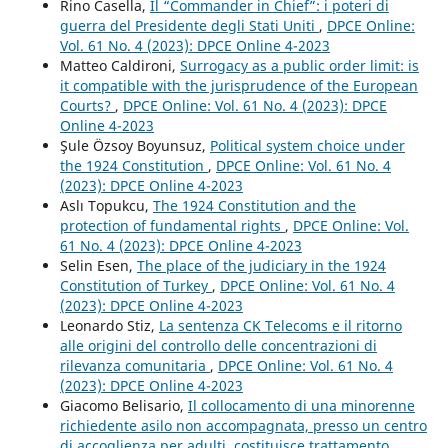
Rino Casella,
Il “Commander in Chief”: i poteri di
guerra del Presidente degli Stati Uniti
,
DPCE Online:
Vol. 61 No. 4 (2023): DPCE Online 4-2023
Matteo Caldironi,
Surrogacy as a public order limit: is
it compatible with the jurisprudence of the European
Courts?
,
DPCE Online: Vol. 61 No. 4 (2023): DPCE
Online 4-2023
Şule Özsoy Boyunsuz,
Political system choice under
the 1924 Constitution
,
DPCE Online: Vol. 61 No. 4
(2023): DPCE Online 4-2023
Aslı Topukcu,
The 1924 Constitution and the
protection of fundamental rights
,
DPCE Online: Vol.
61 No. 4 (2023): DPCE Online 4-2023
Selin Esen,
The place of the judiciary in the 1924
Constitution of Turkey
,
DPCE Online: Vol. 61 No. 4
(2023): DPCE Online 4-2023
Leonardo Stiz,
La sentenza CK Telecoms e il ritorno
alle origini del controllo delle concentrazioni di
rilevanza comunitaria
,
DPCE Online: Vol. 61 No. 4
(2023): DPCE Online 4-2023
Giacomo Belisario,
Il collocamento di una minorenne
richiedente asilo non accompagnata, presso un centro
di accoglienza per adulti, costituisce trattamento