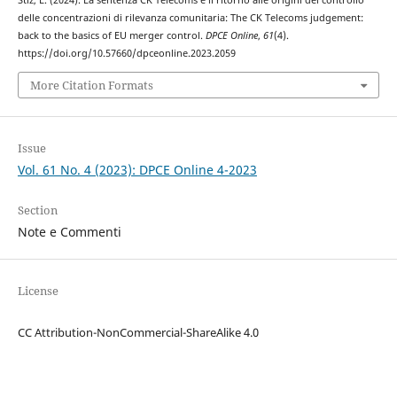
Stiz, L. (2024). La sentenza CK Telecoms e il ritorno alle origini del controllo
delle concentrazioni di rilevanza comunitaria: The CK Telecoms judgement:
back to the basics of EU merger control.
DPCE Online
,
61
(4).
https://doi.org/10.57660/dpceonline.2023.2059
More Citation Formats
Issue
Vol. 61 No. 4 (2023): DPCE Online 4-2023
Section
Note e Commenti
License
CC Attribution-NonCommercial-ShareAlike 4.0