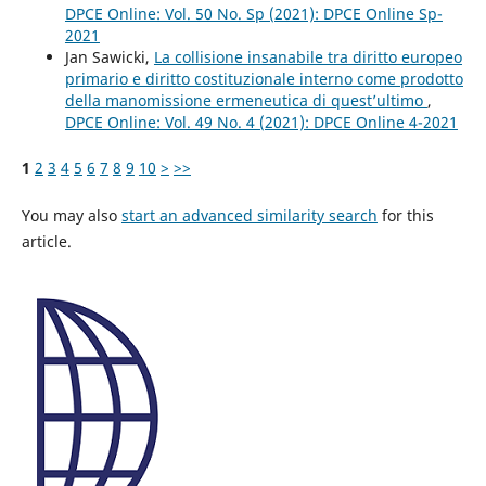
DPCE Online: Vol. 50 No. Sp (2021): DPCE Online Sp-
2021
Jan Sawicki,
La collisione insanabile tra diritto europeo
primario e diritto costituzionale interno come prodotto
della manomissione ermeneutica di quest’ultimo
,
DPCE Online: Vol. 49 No. 4 (2021): DPCE Online 4-2021
1
2
3
4
5
6
7
8
9
10
>
>>
You may also
start an advanced similarity search
for this
article.