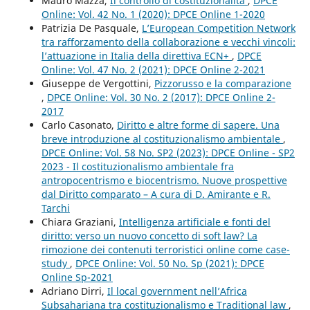
Mauro Mazza,
Il controllo di costituzionalità
,
DPCE
Online: Vol. 42 No. 1 (2020): DPCE Online 1-2020
Patrizia De Pasquale,
L’European Competition Network
tra rafforzamento della collaborazione e vecchi vincoli:
l’attuazione in Italia della direttiva ECN+
,
DPCE
Online: Vol. 47 No. 2 (2021): DPCE Online 2-2021
Giuseppe de Vergottini,
Pizzorusso e la comparazione
,
DPCE Online: Vol. 30 No. 2 (2017): DPCE Online 2-
2017
Carlo Casonato,
Diritto e altre forme di sapere. Una
breve introduzione al costituzionalismo ambientale
,
DPCE Online: Vol. 58 No. SP2 (2023): DPCE Online - SP2
2023 - Il costituzionalismo ambientale fra
antropocentrismo e biocentrismo. Nuove prospettive
dal Diritto comparato – A cura di D. Amirante e R.
Tarchi
Chiara Graziani,
Intelligenza artificiale e fonti del
diritto: verso un nuovo concetto di soft law? La
rimozione dei contenuti terroristici online come case-
study
,
DPCE Online: Vol. 50 No. Sp (2021): DPCE
Online Sp-2021
Adriano Dirri,
Il local government nell’Africa
Subsahariana tra costituzionalismo e Traditional law
,