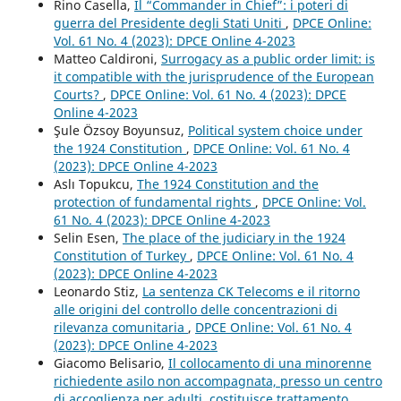
Rino Casella,
Il “Commander in Chief”: i poteri di
guerra del Presidente degli Stati Uniti
,
DPCE Online:
Vol. 61 No. 4 (2023): DPCE Online 4-2023
Matteo Caldironi,
Surrogacy as a public order limit: is
it compatible with the jurisprudence of the European
Courts?
,
DPCE Online: Vol. 61 No. 4 (2023): DPCE
Online 4-2023
Şule Özsoy Boyunsuz,
Political system choice under
the 1924 Constitution
,
DPCE Online: Vol. 61 No. 4
(2023): DPCE Online 4-2023
Aslı Topukcu,
The 1924 Constitution and the
protection of fundamental rights
,
DPCE Online: Vol.
61 No. 4 (2023): DPCE Online 4-2023
Selin Esen,
The place of the judiciary in the 1924
Constitution of Turkey
,
DPCE Online: Vol. 61 No. 4
(2023): DPCE Online 4-2023
Leonardo Stiz,
La sentenza CK Telecoms e il ritorno
alle origini del controllo delle concentrazioni di
rilevanza comunitaria
,
DPCE Online: Vol. 61 No. 4
(2023): DPCE Online 4-2023
Giacomo Belisario,
Il collocamento di una minorenne
richiedente asilo non accompagnata, presso un centro
di accoglienza per adulti, costituisce trattamento