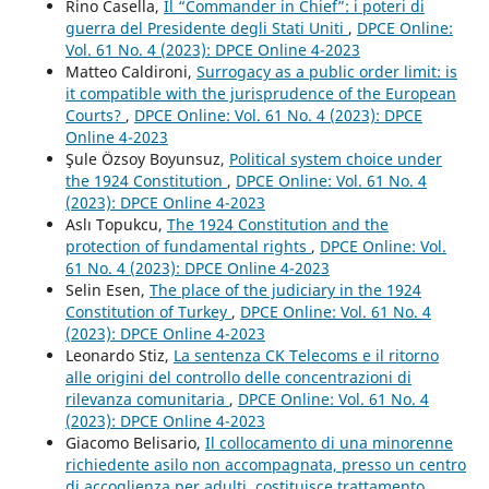
Rino Casella,
Il “Commander in Chief”: i poteri di
guerra del Presidente degli Stati Uniti
,
DPCE Online:
Vol. 61 No. 4 (2023): DPCE Online 4-2023
Matteo Caldironi,
Surrogacy as a public order limit: is
it compatible with the jurisprudence of the European
Courts?
,
DPCE Online: Vol. 61 No. 4 (2023): DPCE
Online 4-2023
Şule Özsoy Boyunsuz,
Political system choice under
the 1924 Constitution
,
DPCE Online: Vol. 61 No. 4
(2023): DPCE Online 4-2023
Aslı Topukcu,
The 1924 Constitution and the
protection of fundamental rights
,
DPCE Online: Vol.
61 No. 4 (2023): DPCE Online 4-2023
Selin Esen,
The place of the judiciary in the 1924
Constitution of Turkey
,
DPCE Online: Vol. 61 No. 4
(2023): DPCE Online 4-2023
Leonardo Stiz,
La sentenza CK Telecoms e il ritorno
alle origini del controllo delle concentrazioni di
rilevanza comunitaria
,
DPCE Online: Vol. 61 No. 4
(2023): DPCE Online 4-2023
Giacomo Belisario,
Il collocamento di una minorenne
richiedente asilo non accompagnata, presso un centro
di accoglienza per adulti, costituisce trattamento