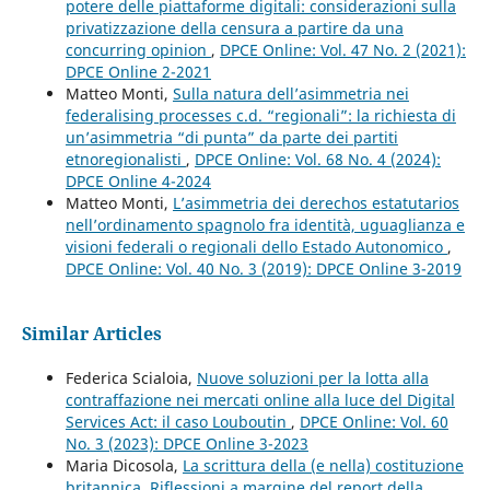
potere delle piattaforme digitali: considerazioni sulla
privatizzazione della censura a partire da una
concurring opinion
,
DPCE Online: Vol. 47 No. 2 (2021):
DPCE Online 2-2021
Matteo Monti,
Sulla natura dell’asimmetria nei
federalising processes c.d. “regionali”: la richiesta di
un’asimmetria “di punta” da parte dei partiti
etnoregionalisti
,
DPCE Online: Vol. 68 No. 4 (2024):
DPCE Online 4-2024
Matteo Monti,
L’asimmetria dei derechos estatutarios
nell’ordinamento spagnolo fra identità, uguaglianza e
visioni federali o regionali dello Estado Autonomico
,
DPCE Online: Vol. 40 No. 3 (2019): DPCE Online 3-2019
Similar Articles
Federica Scialoia,
Nuove soluzioni per la lotta alla
contraffazione nei mercati online alla luce del Digital
Services Act: il caso Louboutin
,
DPCE Online: Vol. 60
No. 3 (2023): DPCE Online 3-2023
Maria Dicosola,
La scrittura della (e nella) costituzione
britannica. Riflessioni a margine del report della