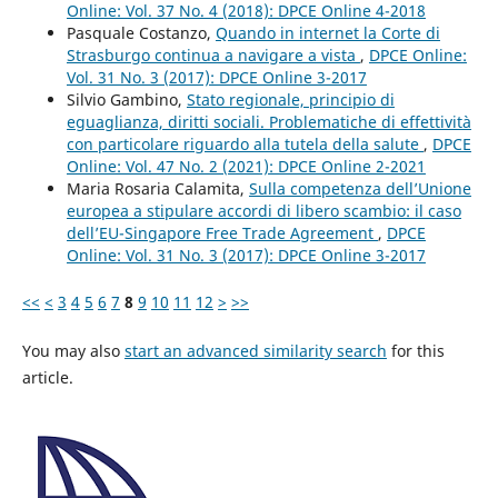
Online: Vol. 37 No. 4 (2018): DPCE Online 4-2018
Pasquale Costanzo,
Quando in internet la Corte di
Strasburgo continua a navigare a vista
,
DPCE Online:
Vol. 31 No. 3 (2017): DPCE Online 3-2017
Silvio Gambino,
Stato regionale, principio di
eguaglianza, diritti sociali. Problematiche di effettività
con particolare riguardo alla tutela della salute
,
DPCE
Online: Vol. 47 No. 2 (2021): DPCE Online 2-2021
Maria Rosaria Calamita,
Sulla competenza dell’Unione
europea a stipulare accordi di libero scambio: il caso
dell’EU-Singapore Free Trade Agreement
,
DPCE
Online: Vol. 31 No. 3 (2017): DPCE Online 3-2017
<<
<
3
4
5
6
7
8
9
10
11
12
>
>>
You may also
start an advanced similarity search
for this
article.