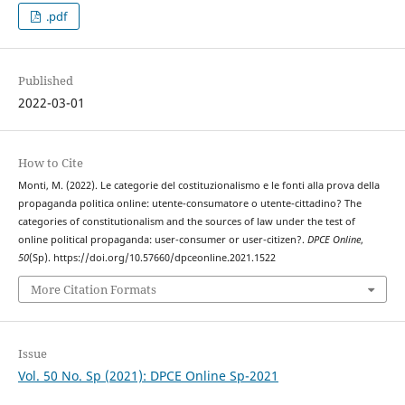
.pdf
Published
2022-03-01
How to Cite
Monti, M. (2022). Le categorie del costituzionalismo e le fonti alla prova della
propaganda politica online: utente-consumatore o utente-cittadino? The
categories of constitutionalism and the sources of law under the test of
online political propaganda: user-consumer or user-citizen?.
DPCE Online
,
50
(Sp). https://doi.org/10.57660/dpceonline.2021.1522
More Citation Formats
Issue
Vol. 50 No. Sp (2021): DPCE Online Sp-2021