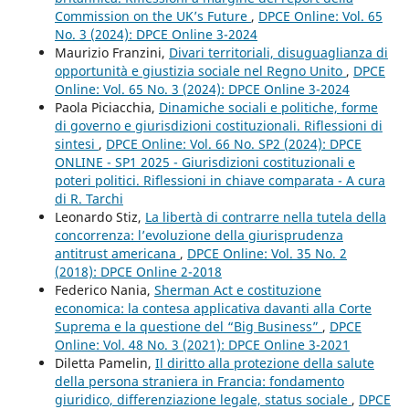
Commission on the UK’s Future
,
DPCE Online: Vol. 65
No. 3 (2024): DPCE Online 3-2024
Maurizio Franzini,
Divari territoriali, disuguaglianza di
opportunità e giustizia sociale nel Regno Unito
,
DPCE
Online: Vol. 65 No. 3 (2024): DPCE Online 3-2024
Paola Piciacchia,
Dinamiche sociali e politiche, forme
di governo e giurisdizioni costituzionali. Riflessioni di
sintesi
,
DPCE Online: Vol. 66 No. SP2 (2024): DPCE
ONLINE - SP1 2025 - Giurisdizioni costituzionali e
poteri politici. Riflessioni in chiave comparata - A cura
di R. Tarchi
Leonardo Stiz,
La libertà di contrarre nella tutela della
concorrenza: l’evoluzione della giurisprudenza
antitrust americana
,
DPCE Online: Vol. 35 No. 2
(2018): DPCE Online 2-2018
Federico Nania,
Sherman Act e costituzione
economica: la contesa applicativa davanti alla Corte
Suprema e la questione del “Big Business”
,
DPCE
Online: Vol. 48 No. 3 (2021): DPCE Online 3-2021
Diletta Pamelin,
Il diritto alla protezione della salute
della persona straniera in Francia: fondamento
giuridico, differenziazione legale, status sociale
,
DPCE