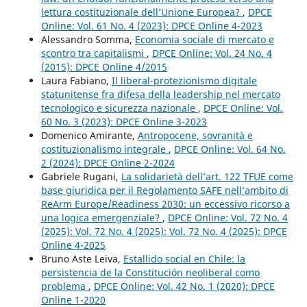
lettura costituzionale dell’Unione Europea?
,
DPCE
Online: Vol. 61 No. 4 (2023): DPCE Online 4-2023
Alessandro Somma,
Economia sociale di mercato e
scontro tra capitalismi
,
DPCE Online: Vol. 24 No. 4
(2015): DPCE Online 4/2015
Laura Fabiano,
Il liberal-protezionismo digitale
statunitense fra difesa della leadership nel mercato
tecnologico e sicurezza nazionale
,
DPCE Online: Vol.
60 No. 3 (2023): DPCE Online 3-2023
Domenico Amirante,
Antropocene, sovranità e
costituzionalismo integrale
,
DPCE Online: Vol. 64 No.
2 (2024): DPCE Online 2-2024
Gabriele Rugani,
La solidarietà dell’art. 122 TFUE come
base giuridica per il Regolamento SAFE nell’ambito di
ReArm Europe/Readiness 2030: un eccessivo ricorso a
una logica emergenziale?
,
DPCE Online: Vol. 72 No. 4
(2025): Vol. 72 No. 4 (2025): Vol. 72 No. 4 (2025): DPCE
Online 4-2025
Bruno Aste Leiva,
Estallido social en Chile: la
persistencia de la Constitución neoliberal como
problema
,
DPCE Online: Vol. 42 No. 1 (2020): DPCE
Online 1-2020