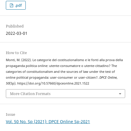
.pdf
Published
2022-03-01
How to Cite
Monti, M. (2022). Le categorie del costituzionalismo e le fonti alla prova della
propaganda politica online: utente-consumatore o utente-cittadino? The
categories of constitutionalism and the sources of law under the test of
online political propaganda: user-consumer or user-citizen?.
DPCE Online
,
50
(Sp). https://doi.org/10.57660/dpceonline.2021.1522
More Citation Formats
Issue
Vol. 50 No. Sp (2021): DPCE Online Sp-2021