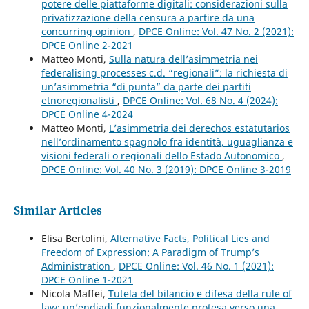
potere delle piattaforme digitali: considerazioni sulla
privatizzazione della censura a partire da una
concurring opinion
,
DPCE Online: Vol. 47 No. 2 (2021):
DPCE Online 2-2021
Matteo Monti,
Sulla natura dell’asimmetria nei
federalising processes c.d. “regionali”: la richiesta di
un’asimmetria “di punta” da parte dei partiti
etnoregionalisti
,
DPCE Online: Vol. 68 No. 4 (2024):
DPCE Online 4-2024
Matteo Monti,
L’asimmetria dei derechos estatutarios
nell’ordinamento spagnolo fra identità, uguaglianza e
visioni federali o regionali dello Estado Autonomico
,
DPCE Online: Vol. 40 No. 3 (2019): DPCE Online 3-2019
Similar Articles
Elisa Bertolini,
Alternative Facts, Political Lies and
Freedom of Expression: A Paradigm of Trump’s
Administration
,
DPCE Online: Vol. 46 No. 1 (2021):
DPCE Online 1-2021
Nicola Maffei,
Tutela del bilancio e difesa della rule of
law: un’endiadi funzionalmente protesa verso una