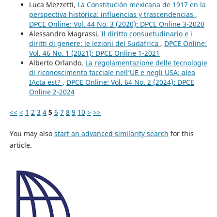
Luca Mezzetti,
La Constitución mexicana de 1917 en la
perspectiva histórica: influencias y trascendencias
,
DPCE Online: Vol. 44 No. 3 (2020): DPCE Online 3-2020
Alessandro Magrassi,
Il diritto consuetudinario e i
diritti di genere: le lezioni del Sudafrica
,
DPCE Online:
Vol. 46 No. 1 (2021): DPCE Online 1-2021
Alberto Orlando,
La regolamentazione delle tecnologie
di riconoscimento facciale nell’UE e negli USA: alea
IActa est?
,
DPCE Online: Vol. 64 No. 2 (2024): DPCE
Online 2-2024
<<
<
1
2
3
4
5
6
7
8
9
10
>
>>
You may also
start an advanced similarity search
for this
article.