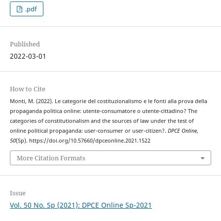
.pdf
Published
2022-03-01
How to Cite
Monti, M. (2022). Le categorie del costituzionalismo e le fonti alla prova della
propaganda politica online: utente-consumatore o utente-cittadino? The
categories of constitutionalism and the sources of law under the test of
online political propaganda: user-consumer or user-citizen?.
DPCE Online
,
50
(Sp). https://doi.org/10.57660/dpceonline.2021.1522
More Citation Formats
Issue
Vol. 50 No. Sp (2021): DPCE Online Sp-2021