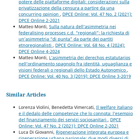
potere delle piattaforme digitali: considerazioni sulla
privatizzazione della censura a partire da una
concurring opinion
,
DPCE Online: Vol. 47 No. 2 (2021):
DPCE Online 2-2021
Matteo Monti,
Sulla natura dell’asimmetria nei
federalising processes c.d. “regionali”: la richiesta di
un’asimmetria “di punta” da parte dei partiti
etnoregionalisti
,
DPCE Online: Vol. 68 No. 4 (2024):
DPCE Online 4-2024
Matteo Monti,
L’asimmetria dei derechos estatutarios
nell’ordinamento spagnolo fra identità, uguaglianza e
visioni federali o regionali dello Estado Autonomico
,
DPCE Online: Vol. 40 No. 3 (2019): DPCE Online 3-2019
Similar Articles
Lorenza Violini, Benedetta Vimercati,
Il welfare italiano
e il dedalo delle competenze che lo connota: l’esempio
del finanziamento dei servizi sociosanitari
,
DPCE
Online: Vol. 47 No. 2 (2021): DPCE Online 2-2021
Luca Di Giovanni,
Rigenerazione integrata europea e
rigenerazione urbana nazionale: due modi diversi di