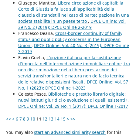
Giuseppe Mantica,
Libera circolazione di capitali: la
Corte di Giustizia fa luce sull’applicabilità della
clausola di standstill nel caso di partecipazione in una
società stabilita in un paese terzo
,
DPCE Online: Vol.
39 No. 2 (2019): DPCE Online 2-2019
Francesco Deana,
Cross-border continuity of family
status and public policy concerns in the European
Union
,
DPCE Online: Vol. 40 No. 3 (2019): DPCE Online
3-2019
Flavio Guella,
L’opzione italiana per la sostituzione
d’imposta nell’intermediazione immobiliare online, tra
non discriminazione nella libera prestazione dei
servizi transfrontalieri e natura non de facto tecnica
delle relative disposizioni fiscali
,
DPCE Online: Vol. 57
No. 1 (2023): DPCE Online 1-2023
Celeste Pesce,
Biblioteche e prestito librario digitale:
nuovi istituti giuridici o evoluzione di quelli esistenti?
,
DPCE Online: Vol. 29 No. 1 (2017): DPCE Online 1-2017
<<
<
6
7
8
9
10
11
12
13
14
15
>
>>
You may also
start an advanced similarity search
for this