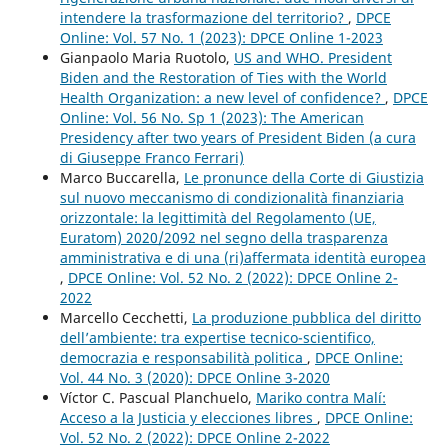
intendere la trasformazione del territorio?
,
DPCE
Online: Vol. 57 No. 1 (2023): DPCE Online 1-2023
Gianpaolo Maria Ruotolo,
US and WHO. President
Biden and the Restoration of Ties with the World
Health Organization: a new level of confidence?
,
DPCE
Online: Vol. 56 No. Sp 1 (2023): The American
Presidency after two years of President Biden (a cura
di Giuseppe Franco Ferrari)
Marco Buccarella,
Le pronunce della Corte di Giustizia
sul nuovo meccanismo di condizionalità finanziaria
orizzontale: la legittimità del Regolamento (UE,
Euratom) 2020/2092 nel segno della trasparenza
amministrativa e di una (ri)affermata identità europea
,
DPCE Online: Vol. 52 No. 2 (2022): DPCE Online 2-
2022
Marcello Cecchetti,
La produzione pubblica del diritto
dell’ambiente: tra expertise tecnico-scientifico,
democrazia e responsabilità politica
,
DPCE Online:
Vol. 44 No. 3 (2020): DPCE Online 3-2020
Víctor C. Pascual Planchuelo,
Mariko contra Malí:
Acceso a la Justicia y elecciones libres
,
DPCE Online:
Vol. 52 No. 2 (2022): DPCE Online 2-2022