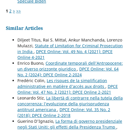
Speciale Biden
1
2
>
>>
Similar Articles
Diljeet Titus, Rai S. Mittal, Ankur Manchanda, Lorenzo
Mulazzi,
Statute of Limitation for Criminal Prosecution
in India
,
DPCE Online: Vol. 49 No. 4 (2021): DPCE
Online 4-2021
Enrico Buono,
Coordinate temporali dell’Antropocene:
un diverso orizzonte giuridico
,
DPCE Online: Vol. 64
No. 2 (2024): DPCE Online 2-2024
Fredéric Colin,
Les risques de la simplification
administrative en matière d’accès aux droits
,
DPCE
Online: Vol. 47 No. 2 (2021): DPCE Online 2-2021
Leonardo Stiz,
La libertà di contrarre nella tutela della
concorrenza: l’evoluzione della giurisprudenza
antitrust americana
,
DPCE Online: Vol. 35 No. 2
(2018): DPCE Online 2-2018
Guerino D'Ignazio,
La forma di governo presidenziale
negli Stati Uniti: gli effetti della Presidenza Trump
,