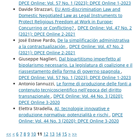
DPCE Online: Vol. 57 No. 1 (2023): DPCE Online 1-2023
Davide Strazzari,
EU Anti-discrimination Law and
Domestic Negotiated Law as Legal Instruments to
Protect Religious Freedom at Work in Europe:
Concurring or Conflicting?
,
DPCE Online: Vol. 47 No. 2
(2021): DPCE Online 2-2021
José Esteve Pardo,
De la simplificación administrativa
a la contractualización
,
DPCE Online: Vol. 47 No. 2
(2021): DPCE Online 2-2021
Giuseppe Naglieri,
Dal bipartitismo imperfetto al
bipolarismo necessario. La legislatura di coalizione e il
riassestamento della forma di governo spagnola
,
DPCE Online: Vol. 57 No. 1 (2023): DPCE Online 1-2023
Antonio Iannuzzi,
Le forme di produzione delle fonti a
contenuto tecnicoscientifico nell’epoca del diritto
transnazionale
,
DPCE Online: Vol. 44 No. 3 (2020):
DPCE Online 3-2020
Elettra Stradella,
AI, tecnologie innovative e
produzione normativa: potenzialità e rischi
,
DPCE
Online: Vol. 44 No. 3 (2020): DPCE Online 3-2020
<<
<
6
7
8
9
10
11
12
13
14
15
>
>>