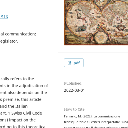
1516
cial communication;
legislator.
.pdf
ally refers to the
Published
nts in the adjudication of
2022-03-01
ement also depends on the
 premise, this article
nd the Italian
How to Cite
art. 1 Swiss Civil Code
Ferrario, M. (2022). La comunicazione
sions) impact on the
transgiudiziale e i criteri interpretativi: un
ording to this theoretical
comparazione tra il sistema svizzero e quel