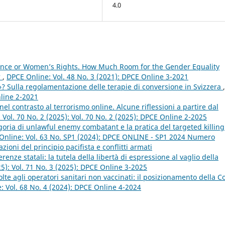
4.0
nce or Women’s Rights. How Much Room for the Gender Equality
?
,
DPCE Online: Vol. 48 No. 3 (2021): DPCE Online 3-2021
? Sulla regolamentazione delle terapie di conversione in Svizzera
,
nline 2-2021
nel contrasto al terrorismo online. Alcune riflessioni a partire dal
Vol. 70 No. 2 (2025): Vol. 70 No. 2 (2025): DPCE Online 2-2025
goria di unlawful enemy combatant e la pratica del targeted killing
Online: Vol. 63 No. SP1 (2024): DPCE ONLINE - SP1 2024 Numero
ioni del principio pacifista e conflitti armati
erenze statali: la tutela della libertà di espressione al vaglio della
25): Vol. 71 No. 3 (2025): DPCE Online 3-2025
lte agli operatori sanitari non vaccinati: il posizionamento della C
: Vol. 68 No. 4 (2024): DPCE Online 4-2024