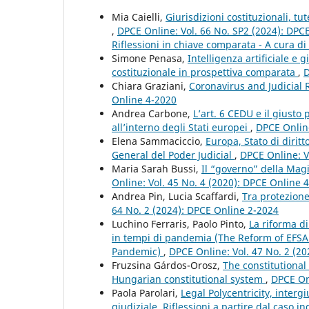
Mia Caielli,
Giurisdizioni costituzionali, tut
,
DPCE Online: Vol. 66 No. SP2 (2024): DPCE 
Riflessioni in chiave comparata - A cura di 
Simone Penasa,
Intelligenza artificiale e g
costituzionale in prospettiva comparata
,
D
Chiara Graziani,
Coronavirus and Judicial
Online 4-2020
Andrea Carbone,
L’art. 6 CEDU e il giusto
all’interno degli Stati europei
,
DPCE Online
Elena Sammaciccio,
Europa, Stato di dirit
General del Poder Judicial
,
DPCE Online: V
Maria Sarah Bussi,
Il “governo” della Magi
Online: Vol. 45 No. 4 (2020): DPCE Online 
Andrea Pin, Lucia Scaffardi,
Tra protezione 
64 No. 2 (2024): DPCE Online 2-2024
Luchino Ferraris, Paolo Pinto,
La riforma di
in tempi di pandemia (The Reform of EFSA:
Pandemic)
,
DPCE Online: Vol. 47 No. 2 (2
Fruzsina Gárdos-Orosz,
The constitutional
Hungarian constitutional system
,
DPCE Onl
Paola Parolari,
Legal Polycentricity, interg
giudiziale. Riflessioni a partire dal caso i