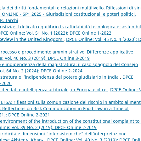
ela dei diritti fondamentali e relazioni multilivello. Riflessioni di sin
ONLINE - SP1 2025 - Giurisdizioni costituzionali e poteri politici.
R. Tarchi
iustizia: il delicato equilibrio tra affidabilità tecnologica e sostenibil
PCE Online: Vol. 51 No. 1 (2022): DPCE Online 1-2022
 Review in the United Kingdom
,
DPCE Online: Vol. 45 No. 4 (2020): 
 processo e procedimento amministrativo. Differenze applicative
: Vol. 40 No. 3 (2019): DPCE Online 3-2019
to e indipendenza della magistratura: il caso spagnolo del Consejo
ol. 64 No. 2 (2024): DPCE Online 2-2024
stratura e l’indipendenza del potere giudiziario in India
,
DPCE
4-2020
dei dati e intelligenza artificiale, in Europa e oltre
,
DPCE Online: V
 EFSA: riflessioni sulla comunicazione del rischio in ambito alimen
 Reflections on Risk Communication in Food Law in a Time of
021): DPCE Online 2-2021
 environment of the introduction of the constitutional complaint to
ine: Vol. 39 No. 2 (2019): DPCE Online 2-2019
iuridicità e dimensioni “intersistemiche” dell’interpretazione
nglese Akhter v. Khan•
,
DPCE Online: Vol. 40 No. 3 (2019): DPCE Onl