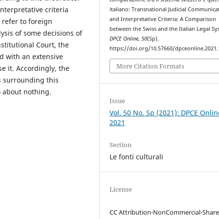
nterpretative criteria
italiano: Transnational Judicial Communica
and Interpretative Criteria: A Comparison
 refer to foreign
between the Swiss and the Italian Legal Sy
ysis of some decisions of
DPCE Online
,
50
(Sp).
stitutional Court, the
https://doi.org/10.57660/dpceonline.2021
d with an extensive
More Citation Formats
 it. Accordingly, the
ns surrounding this
o about nothing.
Issue
Vol. 50 No. Sp (2021): DPCE Onlin
2021
Section
Le fonti culturali
License
CC Attribution-NonCommercial-Share