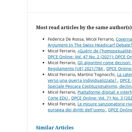
Most read articles by the same author(s)
Federica De Rossa, Micol Ferrario,
Coverna
Argument In The Swiss Headscarf Debate
Micol Ferrario,
«Guérir de l’homosexualité»
DPCE Online: Vol. 47 No. 2 (2021): DPCE O
Micol Ferrario,
Gli algoritmi come decisori 
Regolamento (UE) 2021/784
,
DPCE Online: 
Micol Ferrario, Martino Tognocchi,
La cate
verso una guerra individualizzata?
,
DPCE 
Speciale Pescara Costituzionalismo, declinaz
Micol Ferrario,
Piattaforme digitali e interf
Corte EDU
,
DPCE Online: Vol. 71 No. 3 (20
Micol Ferrario,
Le misure sanzionatorie rivo
europea dei diritti dell’uomo
,
DPCE Online
Similar Articles