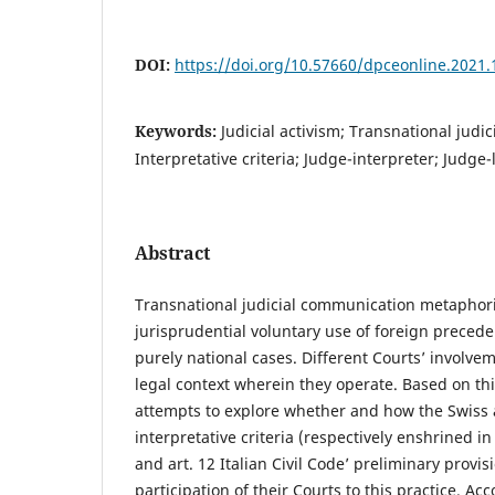
DOI:
https://doi.org/10.57660/dpceonline.2021.
Keywords:
Judicial activism; Transnational judi
Interpretative criteria; Judge-interpreter; Judge-
Abstract
Transnational judicial communication metaphoric
jurisprudential voluntary use of foreign precede
purely national cases. Different Courts’ involv
legal context wherein they operate. Based on this
attempts to explore whether and how the Swiss a
interpretative criteria (respectively enshrined in 
and art. 12 Italian Civil Code’ preliminary provi
participation of their Courts to this practice. Acc