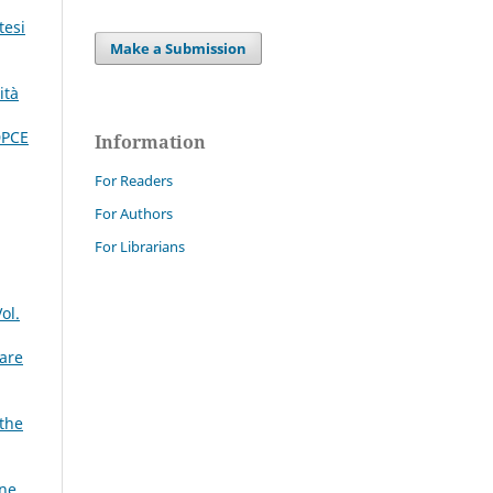
tesi
Make a Submission
ità
DPCE
Information
For Readers
For Authors
For Librarians
ol.
tare
 the
ine