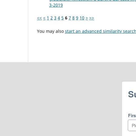
3-2019
<<
<
1
2
3
4
5
6
7
8
9
10
>
>>
You may also
start an advanced similarity searc