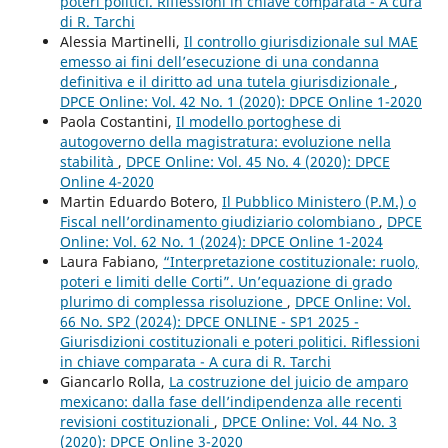
poteri politici. Riflessioni in chiave comparata - A cura
di R. Tarchi
Alessia Martinelli,
Il controllo giurisdizionale sul MAE
emesso ai fini dell’esecuzione di una condanna
definitiva e il diritto ad una tutela giurisdizionale
,
DPCE Online: Vol. 42 No. 1 (2020): DPCE Online 1-2020
Paola Costantini,
Il modello portoghese di
autogoverno della magistratura: evoluzione nella
stabilità
,
DPCE Online: Vol. 45 No. 4 (2020): DPCE
Online 4-2020
Martin Eduardo Botero,
Il Pubblico Ministero (P.M.) o
Fiscal nell’ordinamento giudiziario colombiano
,
DPCE
Online: Vol. 62 No. 1 (2024): DPCE Online 1-2024
Laura Fabiano,
“Interpretazione costituzionale: ruolo,
poteri e limiti delle Corti”. Un’equazione di grado
plurimo di complessa risoluzione
,
DPCE Online: Vol.
66 No. SP2 (2024): DPCE ONLINE - SP1 2025 -
Giurisdizioni costituzionali e poteri politici. Riflessioni
in chiave comparata - A cura di R. Tarchi
Giancarlo Rolla,
La costruzione del juicio de amparo
mexicano: dalla fase dell’indipendenza alle recenti
revisioni costituzionali
,
DPCE Online: Vol. 44 No. 3
(2020): DPCE Online 3-2020