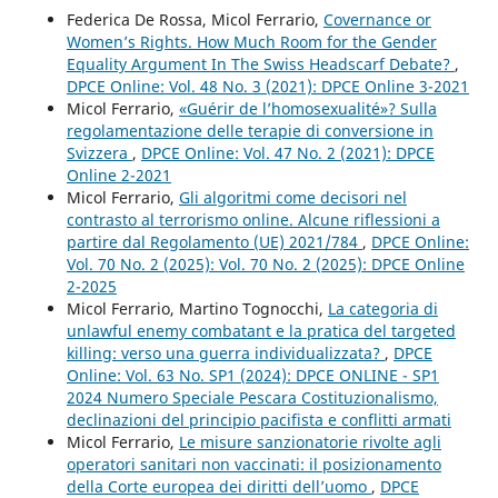
Federica De Rossa, Micol Ferrario,
Covernance or
Women’s Rights. How Much Room for the Gender
Equality Argument In The Swiss Headscarf Debate?
,
DPCE Online: Vol. 48 No. 3 (2021): DPCE Online 3-2021
Micol Ferrario,
«Guérir de l’homosexualité»? Sulla
regolamentazione delle terapie di conversione in
Svizzera
,
DPCE Online: Vol. 47 No. 2 (2021): DPCE
Online 2-2021
Micol Ferrario,
Gli algoritmi come decisori nel
contrasto al terrorismo online. Alcune riflessioni a
partire dal Regolamento (UE) 2021/784
,
DPCE Online:
Vol. 70 No. 2 (2025): Vol. 70 No. 2 (2025): DPCE Online
2-2025
Micol Ferrario, Martino Tognocchi,
La categoria di
unlawful enemy combatant e la pratica del targeted
killing: verso una guerra individualizzata?
,
DPCE
Online: Vol. 63 No. SP1 (2024): DPCE ONLINE - SP1
2024 Numero Speciale Pescara Costituzionalismo,
declinazioni del principio pacifista e conflitti armati
Micol Ferrario,
Le misure sanzionatorie rivolte agli
operatori sanitari non vaccinati: il posizionamento
della Corte europea dei diritti dell’uomo
,
DPCE