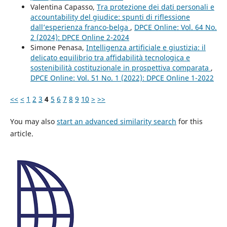
Valentina Capasso,
Tra protezione dei dati personali e
accountability del giudice: spunti di riflessione
dall’esperienza franco-belga
,
DPCE Online: Vol. 64 No.
2 (2024): DPCE Online 2-2024
Simone Penasa,
Intelligenza artificiale e giustizia: il
delicato equilibrio tra affidabilità tecnologica e
sostenibilità costituzionale in prospettiva comparata
,
DPCE Online: Vol. 51 No. 1 (2022): DPCE Online 1-2022
<<
<
1
2
3
4
5
6
7
8
9
10
>
>>
You may also
start an advanced similarity search
for this
article.