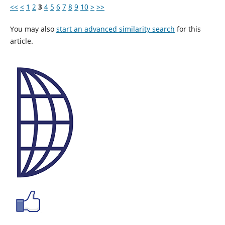
<<
<
1
2
3
4
5
6
7
8
9
10
>
>>
You may also
start an advanced similarity search
for this
article.