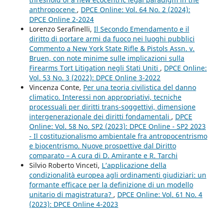
anthropocene
,
DPCE Online: Vol. 64 No. 2 (2024):
DPCE Online 2-2024
Lorenzo Serafinelli,
Il Secondo Emendamento e il
diritto di portare armi da fuoco nei luoghi pubblici
Commento a New York State Rifle & Pistols Assn. v.
Bruen, con note minime sulle implicazioni sulla
Firearms Tort Litigation negli Stati Uniti
,
DPCE Online:
Vol. 53 No. 3 (2022): DPCE Online 3-2022
Vincenza Conte,
Per una teoria civilistica del danno
climatico. Interessi non appropriativi, tecniche
processuali per diritti trans-soggettivi, dimensione
intergenerazionale dei diritti fondamentali
,
DPCE
Online: Vol. 58 No. SP2 (2023): DPCE Online - SP2 2023
- Il costituzionalismo ambientale fra antropocentrismo
e biocentrismo. Nuove prospettive dal Diritto
comparato – A cura di D. Amirante e R. Tarchi
Silvio Roberto Vinceti,
L’applicazione della
condizionalità europea agli ordinamenti giudiziari: un
formante efficace per la definizione di un modello
unitario di magistratura?
,
DPCE Online: Vol. 61 No. 4
(2023): DPCE Online 4-2023