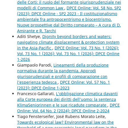
delle Corti: il ruolo del formante giurisprudenziale nei
modelli di Common Law
,
DPCE Online: Vol. 58 No. SP2
(2023): DPCE Online - SP2 2023 - Il costituzionalismo
ambientale fra antropocentrismo e biocentrismo.
Nuove prospettive dal Diritto comparato – A cura di D.
Amirante e R. Tarchi
Aditi Shetye,
Dignity beyond borders and waters:
navigating climate displacement & protection system
in the Asia-Pacific
,
DPCE Online: Vol. 73 No. 1 (2026):
Vol. 73 No. 1 (2026): Vol. 73 No. 1 (2026): DPCE Online
1-2026
Giampaolo Parodi,
Lineamenti della produzione
normativa durante la pandemia. Approdi
giurisprudenziali e profili di comparazione con
l’esperienza tedesca
,
DPCE Online: Vol. 57 No. 1
(2023): DPCE Online 1-2023
Francesco Gallarati,
L’obbligazione climatica davanti
alla Corte europea dei diritti dell’uomo: la sentenza
KlimaSeniorinnen e le sue ricadute comparate
,
DPCE
Online: Vol. 64 No. 2 (2024): DPCE Online 2-2024
Tiago Fensterseifer, José Rubens Morato Leite,
Towards ecological law? Environmental law on the
threshold of a new ecocentric legal paradigm in the