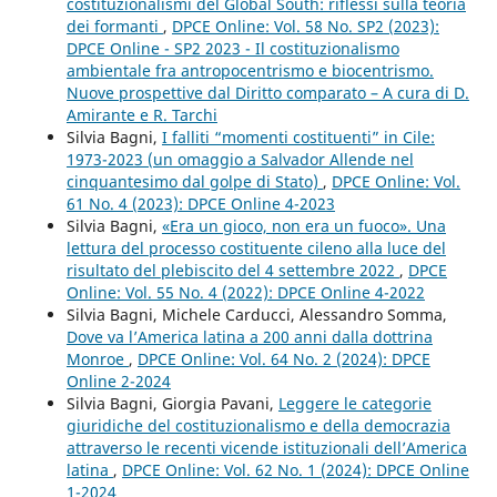
costituzionalismi del Global South: riflessi sulla teoria
dei formanti
,
DPCE Online: Vol. 58 No. SP2 (2023):
DPCE Online - SP2 2023 - Il costituzionalismo
ambientale fra antropocentrismo e biocentrismo.
Nuove prospettive dal Diritto comparato – A cura di D.
Amirante e R. Tarchi
Silvia Bagni,
I falliti “momenti costituenti” in Cile:
1973-2023 (un omaggio a Salvador Allende nel
cinquantesimo dal golpe di Stato)
,
DPCE Online: Vol.
61 No. 4 (2023): DPCE Online 4-2023
Silvia Bagni,
«Era un gioco, non era un fuoco». Una
lettura del processo costituente cileno alla luce del
risultato del plebiscito del 4 settembre 2022
,
DPCE
Online: Vol. 55 No. 4 (2022): DPCE Online 4-2022
Silvia Bagni, Michele Carducci, Alessandro Somma,
Dove va l’America latina a 200 anni dalla dottrina
Monroe
,
DPCE Online: Vol. 64 No. 2 (2024): DPCE
Online 2-2024
Silvia Bagni, Giorgia Pavani,
Leggere le categorie
giuridiche del costituzionalismo e della democrazia
attraverso le recenti vicende istituzionali dell’America
latina
,
DPCE Online: Vol. 62 No. 1 (2024): DPCE Online
1-2024