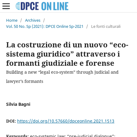
Home
/
Archives
/
Vol. 50 No. Sp (2021): DPCE Online Sp-2021
/
Le fonti culturali
La costruzione di un nuovo “eco-
sistema giuridico” attraverso i
formanti giudiziale e forense
Building a new “legal eco-system” through judicial and
lawyer’s formants
Silvia Bagni
DOI:
https://doi.org/10.57660/dpceonline.2021.1513
Keywords:
eco-systemic law; “pre-judicial dialogue”;