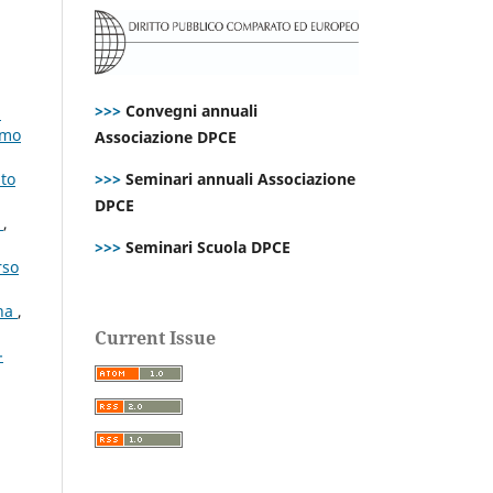
,
>>>
Convegni annuali
i
imo
Associazione DPCE
ato
>>>
Seminari annuali Associazione
DPCE
e
,
>>>
Seminari Scuola DPCE
rso
ana
,
Current Issue
-