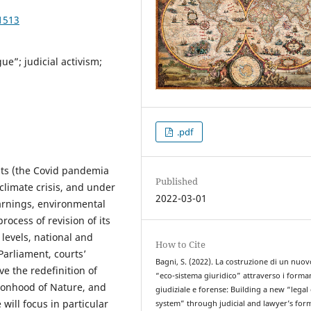
1513
ue”; judicial activism;
.pdf
ts (the Covid pandemia
Published
limate crisis, and under
2022-03-01
warnings, environmental
rocess of revision of its
levels, national and
How to Cite
Parliament, courts’
Bagni, S. (2022). La costruzione di un nuov
lve the redefinition of
“eco-sistema giuridico” attraverso i forma
rsonhood of Nature, and
giudiziale e forense: Building a new “legal
 will focus in particular
system” through judicial and lawyer’s for