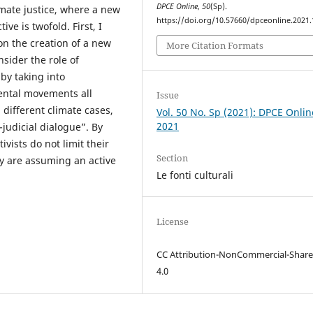
DPCE Online
,
50
(Sp).
imate justice, where a new
https://doi.org/10.57660/dpceonline.2021
ive is twofold. First, I
on the creation of a new
More Citation Formats
sider the role of
by taking into
ental movements all
Issue
different climate cases,
Vol. 50 No. Sp (2021): DPCE Onlin
2021
-judicial dialogue”. By
ivists do not limit their
Section
ey are assuming an active
Le fonti culturali
License
CC Attribution-NonCommercial-Share
4.0