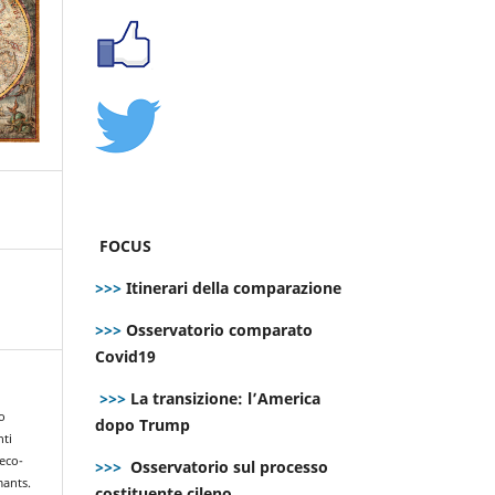
FOCUS
>>>
Itinerari della comparazione
>>>
Osservatorio comparato
Covid19
>>>
La transizione: l’America
o
dopo Trump
nti
 eco-
>>>
Osservatorio sul processo
mants.
costituente cileno