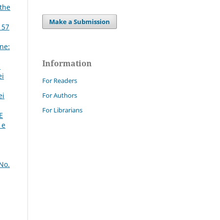
 the
Make a Submission
 57
ne:
Information
7
ei
For Readers
For Authors
ei
For Librarians
E
 e
No.