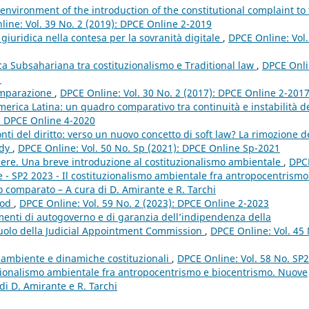
 environment of the introduction of the constitutional complaint to
ine: Vol. 39 No. 2 (2019): DPCE Online 2-2019
giuridica nella contesa per la sovranità digitale
,
DPCE Online: Vol.
ica Subsahariana tra costituzionalismo e Traditional law
,
DPCE Onli
1
omparazione
,
DPCE Online: Vol. 30 No. 2 (2017): DPCE Online 2-201
 America Latina: un quadro comparativo tra continuità e instabilità d
): DPCE Online 4-2020
fonti del diritto: verso un nuovo concetto di soft law? La rimozione d
udy
,
DPCE Online: Vol. 50 No. Sp (2021): DPCE Online Sp-2021
apere. Una breve introduzione al costituzionalismo ambientale
,
DPC
e - SP2 2023 - Il costituzionalismo ambientale fra antropocentrismo
o comparato – A cura di D. Amirante e R. Tarchi
ood
,
DPCE Online: Vol. 59 No. 2 (2023): DPCE Online 2-2023
menti di autogoverno e di garanzia dell’indipendenza della
 ruolo della Judicial Appointment Commission
,
DPCE Online: Vol. 45 
ambiente e dinamiche costituzionali
,
DPCE Online: Vol. 58 No. SP2
tuzionalismo ambientale fra antropocentrismo e biocentrismo. Nuove
di D. Amirante e R. Tarchi