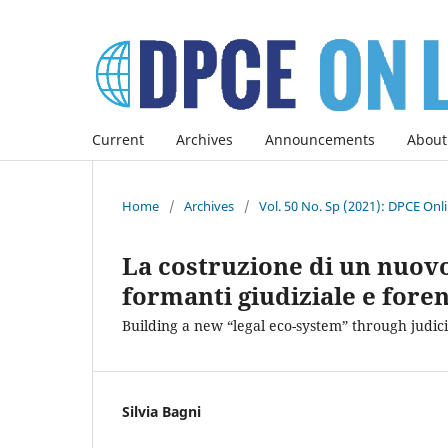
Current
Archives
Announcements
About
Home
/
Archives
/
Vol. 50 No. Sp (2021): DPCE Onl
La costruzione di un nuovo
formanti giudiziale e fore
Building a new “legal eco-system” through judic
Silvia Bagni