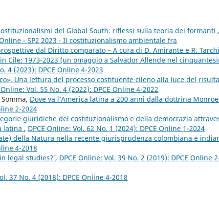
costituzionalismi del Global South: riflessi sulla teoria dei formanti
Online - SP2 2023 - Il costituzionalismo ambientale fra
spettive dal Diritto comparato – A cura di D. Amirante e R. Tarch
i” in Cile: 1973-2023 (un omaggio a Salvador Allende nel cinquantes
o. 4 (2023): DPCE Online 4-2023
o». Una lettura del processo costituente cileno alla luce del risult
Online: Vol. 55 No. 4 (2022): DPCE Online 4-2022
ro Somma,
Dove va l’America latina a 200 anni dalla dottrina Monro
nline 2-2024
egorie giuridiche del costituzionalismo e della democrazia attrave
a latina
,
DPCE Online: Vol. 62 No. 1 (2024): DPCE Online 1-2024
ltate) della Natura nella recente giurisprudenza colombiana e indi
nline 4-2018
n legal studies?¨
,
DPCE Online: Vol. 39 No. 2 (2019): DPCE Online 2
ol. 37 No. 4 (2018): DPCE Online 4-2018