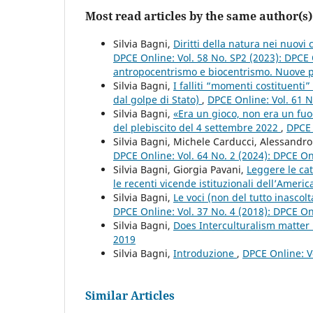
Most read articles by the same author(s)
Silvia Bagni,
Diritti della natura nei nuovi 
DPCE Online: Vol. 58 No. SP2 (2023): DPCE 
antropocentrismo e biocentrismo. Nuove pro
Silvia Bagni,
I falliti “momenti costituent
dal golpe di Stato)
,
DPCE Online: Vol. 61 N
Silvia Bagni,
«Era un gioco, non era un fuoc
del plebiscito del 4 settembre 2022
,
DPCE 
Silvia Bagni, Michele Carducci, Alessand
DPCE Online: Vol. 64 No. 2 (2024): DPCE O
Silvia Bagni, Giorgia Pavani,
Leggere le cat
le recenti vicende istituzionali dell’Americ
Silvia Bagni,
Le voci (non del tutto inasco
DPCE Online: Vol. 37 No. 4 (2018): DPCE O
Silvia Bagni,
Does Interculturalism matter i
2019
Silvia Bagni,
Introduzione
,
DPCE Online: V
Similar Articles