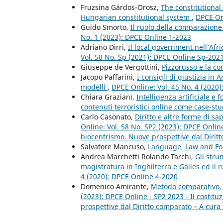
Fruzsina Gárdos-Orosz,
The constitutional
Hungarian constitutional system
,
DPCE Onl
Guido Smorto,
Il ruolo della comparazione 
No. 1 (2023): DPCE Online 1-2023
Adriano Dirri,
Il local government nell’Afr
Vol. 50 No. Sp (2021): DPCE Online Sp-202
Giuseppe de Vergottini,
Pizzorusso e la c
Jacopo Paffarini,
I consigli di giustizia in
modelli
,
DPCE Online: Vol. 45 No. 4 (2020
Chiara Graziani,
Intelligenza artificiale e 
contenuti terroristici online come case-st
Carlo Casonato,
Diritto e altre forme di s
Online: Vol. 58 No. SP2 (2023): DPCE Onlin
biocentrismo. Nuove prospettive dal Diritt
Salvatore Mancuso,
Language, Law and F
Andrea Marchetti Rolando Tarchi,
Gli stru
magistratura in Inghilterra e Galles ed il
4 (2020): DPCE Online 4-2020
Domenico Amirante,
Metodo comparativo, 
(2023): DPCE Online - SP2 2023 - Il costi
prospettive dal Diritto comparato – A cura 