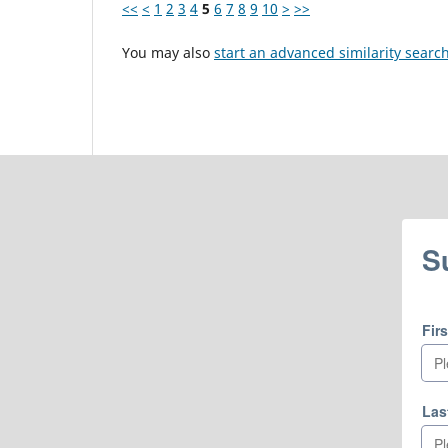
<<
<
1
2
3
4
5
6
7
8
9
10
>
>>
You may also
start an advanced similarity searc