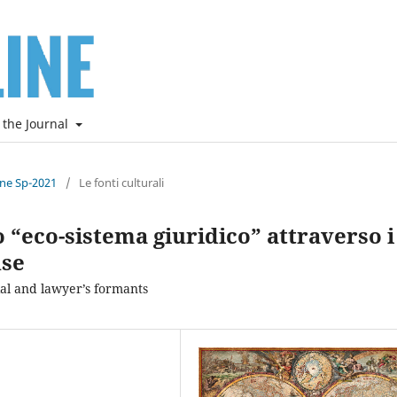
 the Journal
ine Sp-2021
/
Le fonti culturali
 “eco-sistema giuridico” attraverso i
nse
ial and lawyer’s formants