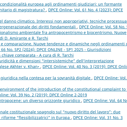
 condizionalità europea agli ordinamenti giudiziari: un formante
unitario di magistratura?
,
DPCE Online: Vol. 61 No. 4 (2023): DPCE
 del danno climatico. Interessi non appropriativi, tecniche processua
tergenerazionale dei diritti fondamentali
,
DPCE Online: Vol. 58 No.
tuzionalismo ambientale fra antropocentrismo e biocentrismo. Nuove
di D. Amirante e R. Tarchi
le e comparazione. Nuove tendenze e dinamiche negli ordinamenti 
 66 No. SP2 (2024): DPCE ONLINE - SP1 2025 - Giurisdizioni
 in chiave comparata - A cura di R. Tarchi
iuridicità e dimensioni “intersistemiche” dell’interpretazione
nglese Akhter v. Khan•
,
DPCE Online: Vol. 40 No. 3 (2019): DPCE Onl
giuridica nella contesa per la sovranità digitale
,
DPCE Online: Vol.
 environment of the introduction of the constitutional complaint to
ine: Vol. 39 No. 2 (2019): DPCE Online 2-2019
ntropocene: un diverso orizzonte giuridico
,
DPCE Online: Vol. 64 N
nale costituzionale spagnolo sul “nuovo diritto del lavoro”: due
e riforme “flessibilizzatrici” in Europa
,
DPCE Online: Vol. 31 No. 3