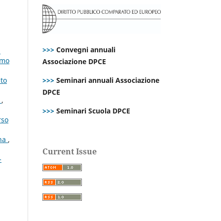
,
>>>
Convegni annuali
i
imo
Associazione DPCE
ato
>>>
Seminari annuali Associazione
DPCE
e
,
>>>
Seminari Scuola DPCE
rso
ana
,
Current Issue
-