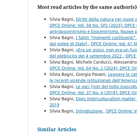
Most read articles by the same author(s)
Silvia Bagni,
Diritti della natura nei nuovi 
DPCE Online: Vol. 58 No. SP2 (2023): DPCE 
antropocentrismo e biocentrismo. Nuove pro
Silvia Bagni,
I falliti “momenti costituent
dal golpe di Stato)
,
DPCE Online: Vol. 61 N
Silvia Bagni,
«Era un gioco, non era un fuoc
del plebiscito del 4 settembre 2022
,
DPCE 
Silvia Bagni, Michele Carducci, Alessand
DPCE Online: Vol. 64 No. 2 (2024): DPCE O
Silvia Bagni, Giorgia Pavani,
Leggere le cat
le recenti vicende istituzionali dell’Americ
Silvia Bagni,
Le voci (non del tutto inasco
DPCE Online: Vol. 37 No. 4 (2018): DPCE O
Silvia Bagni,
Does Interculturalism matter i
2019
Silvia Bagni,
Introduzione
,
DPCE Online: V
Similar Articles