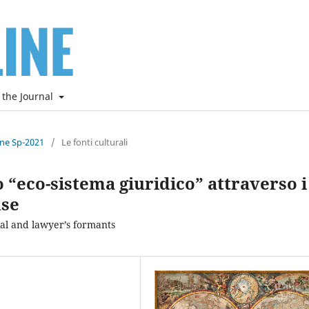
 the Journal
ine Sp-2021
/
Le fonti culturali
 “eco-sistema giuridico” attraverso i
nse
ial and lawyer’s formants