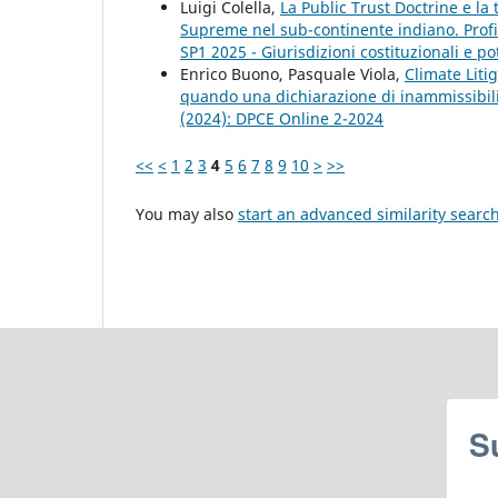
Luigi Colella,
La Public Trust Doctrine e la 
Supreme nel sub-continente indiano. Profi
SP1 2025 - Giurisdizioni costituzionali e pot
Enrico Buono, Pasquale Viola,
Climate Liti
quando una dichiarazione di inammissibil
(2024): DPCE Online 2-2024
<<
<
1
2
3
4
5
6
7
8
9
10
>
>>
You may also
start an advanced similarity searc