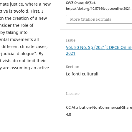
DPCE Online
,
50
(Sp).
imate justice, where a new
https://doi.org/10.57660/dpceonline.2021
ive is twofold. First, I
on the creation of a new
More Citation Formats
sider the role of
by taking into
ental movements all
Issue
different climate cases,
Vol. 50 No. Sp (2021): DPCE Onlin
2021
-judicial dialogue”. By
ivists do not limit their
Section
ey are assuming an active
Le fonti culturali
License
CC Attribution-NonCommercial-Share
4.0