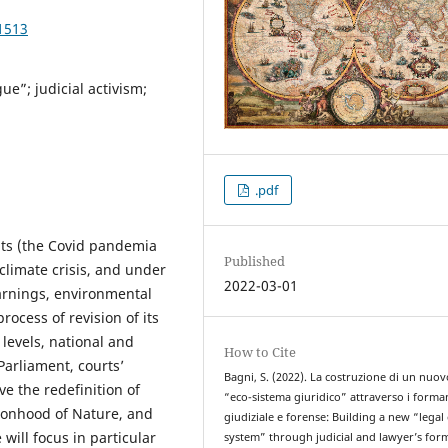
1513
ue”; judicial activism;
.pdf
ts (the Covid pandemia
Published
limate crisis, and under
2022-03-01
warnings, environmental
rocess of revision of its
levels, national and
How to Cite
Parliament, courts’
Bagni, S. (2022). La costruzione di un nuov
lve the redefinition of
“eco-sistema giuridico” attraverso i forma
rsonhood of Nature, and
giudiziale e forense: Building a new “legal
 will focus in particular
system” through judicial and lawyer’s for