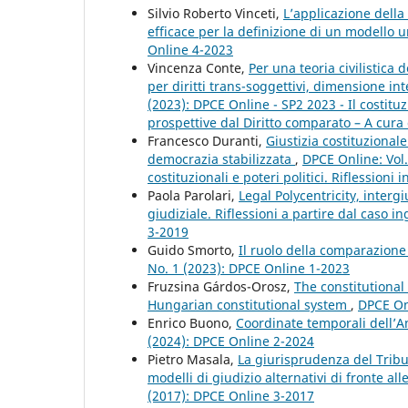
Silvio Roberto Vinceti,
L’applicazione della
efficace per la definizione di un modello 
Online 4-2023
Vincenza Conte,
Per una teoria civilistica
per diritti trans-soggettivi, dimensione in
(2023): DPCE Online - SP2 2023 - Il costi
prospettive dal Diritto comparato – A cura 
Francesco Duranti,
Giustizia costituziona
democrazia stabilizzata
,
DPCE Online: Vol.
costituzionali e poteri politici. Riflessioni
Paola Parolari,
Legal Polycentricity, interg
giudiziale. Riflessioni a partire dal caso i
3-2019
Guido Smorto,
Il ruolo della comparazione 
No. 1 (2023): DPCE Online 1-2023
Fruzsina Gárdos-Orosz,
The constitutional
Hungarian constitutional system
,
DPCE Onl
Enrico Buono,
Coordinate temporali dell’A
(2024): DPCE Online 2-2024
Pietro Masala,
La giurisprudenza del Tribu
modelli di giudizio alternativi di fronte all
(2017): DPCE Online 3-2017