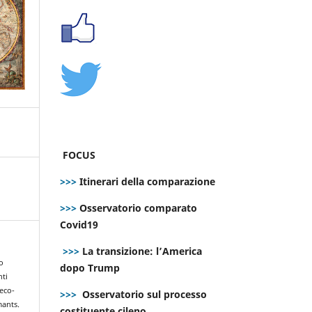
FOCUS
>>>
Itinerari della comparazione
>>>
Osservatorio comparato
Covid19
>>>
La transizione: l’America
o
dopo Trump
nti
 eco-
>>>
Osservatorio sul processo
mants.
costituente cileno