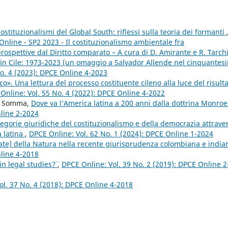
costituzionalismi del Global South: riflessi sulla teoria dei formanti
Online - SP2 2023 - Il costituzionalismo ambientale fra
spettive dal Diritto comparato – A cura di D. Amirante e R. Tarch
i” in Cile: 1973-2023 (un omaggio a Salvador Allende nel cinquantes
o. 4 (2023): DPCE Online 4-2023
o». Una lettura del processo costituente cileno alla luce del risult
Online: Vol. 55 No. 4 (2022): DPCE Online 4-2022
ro Somma,
Dove va l’America latina a 200 anni dalla dottrina Monro
nline 2-2024
egorie giuridiche del costituzionalismo e della democrazia attrave
a latina
,
DPCE Online: Vol. 62 No. 1 (2024): DPCE Online 1-2024
ltate) della Natura nella recente giurisprudenza colombiana e indi
nline 4-2018
n legal studies?¨
,
DPCE Online: Vol. 39 No. 2 (2019): DPCE Online 2
ol. 37 No. 4 (2018): DPCE Online 4-2018