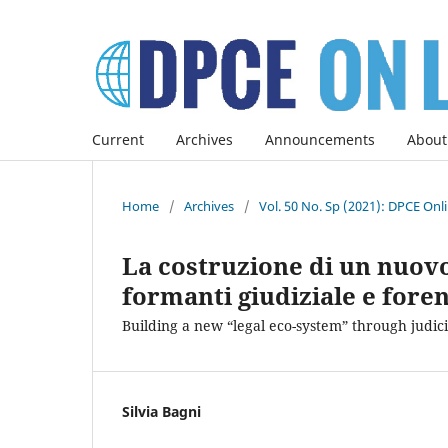
Current
Archives
Announcements
About
Home
/
Archives
/
Vol. 50 No. Sp (2021): DPCE Onl
La costruzione di un nuovo
formanti giudiziale e fore
Building a new “legal eco-system” through judic
Silvia Bagni