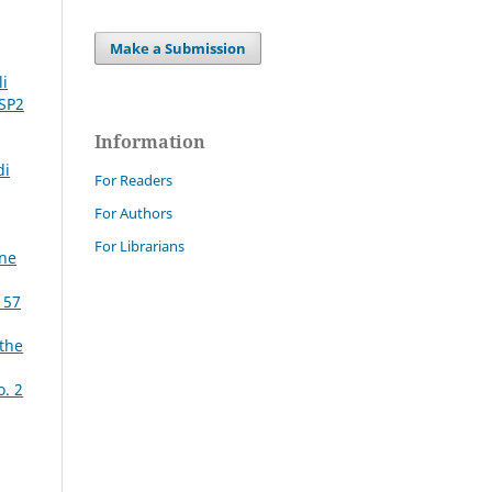
Make a Submission
li
 SP2
Information
di
For Readers
For Authors
For Librarians
ine
 57
 the
o. 2