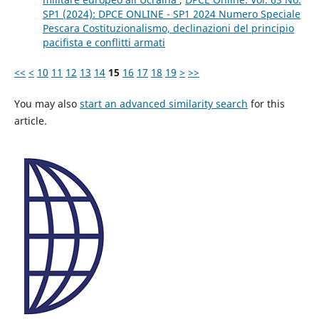
SP1 (2024): DPCE ONLINE - SP1 2024 Numero Speciale
Pescara Costituzionalismo, declinazioni del principio
pacifista e conflitti armati
<<
<
10
11
12
13
14
15
16
17
18
19
>
>>
You may also
start an advanced similarity search
for this
article.