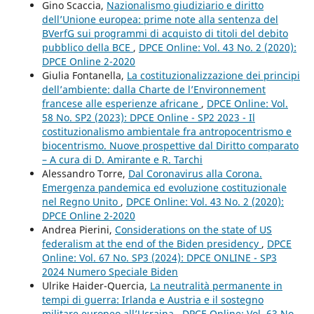
Gino Scaccia,
Nazionalismo giudiziario e diritto
dell’Unione europea: prime note alla sentenza del
BVerfG sui programmi di acquisto di titoli del debito
pubblico della BCE
,
DPCE Online: Vol. 43 No. 2 (2020):
DPCE Online 2-2020
Giulia Fontanella,
La costituzionalizzazione dei principi
dell’ambiente: dalla Charte de l’Environnement
francese alle esperienze africane
,
DPCE Online: Vol.
58 No. SP2 (2023): DPCE Online - SP2 2023 - Il
costituzionalismo ambientale fra antropocentrismo e
biocentrismo. Nuove prospettive dal Diritto comparato
– A cura di D. Amirante e R. Tarchi
Alessandro Torre,
Dal Coronavirus alla Corona.
Emergenza pandemica ed evoluzione costituzionale
nel Regno Unito
,
DPCE Online: Vol. 43 No. 2 (2020):
DPCE Online 2-2020
Andrea Pierini,
Considerations on the state of US
federalism at the end of the Biden presidency
,
DPCE
Online: Vol. 67 No. SP3 (2024): DPCE ONLINE - SP3
2024 Numero Speciale Biden
Ulrike Haider-Quercia,
La neutralità permanente in
tempi di guerra: Irlanda e Austria e il sostegno
militare europeo all’Ucraina
,
DPCE Online: Vol. 63 No.