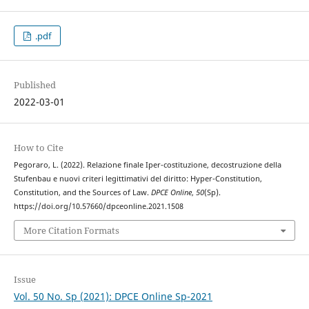
.pdf
Published
2022-03-01
How to Cite
Pegoraro, L. (2022). Relazione finale Iper-costituzione, decostruzione della
Stufenbau e nuovi criteri legittimativi del diritto: Hyper-Constitution,
Constitution, and the Sources of Law.
DPCE Online
,
50
(Sp).
https://doi.org/10.57660/dpceonline.2021.1508
More Citation Formats
Issue
Vol. 50 No. Sp (2021): DPCE Online Sp-2021