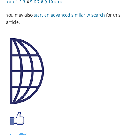
<<
<
1
2
3
4
5
6
7
8
9
10
>
>>
You may also
start an advanced similarity search
for this
article.