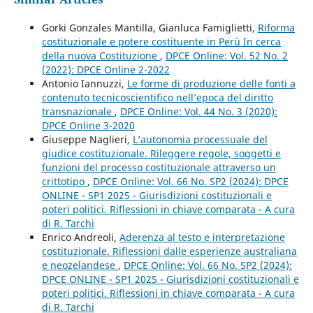
Gorki Gonzales Mantilla, Gianluca Famiglietti,
Riforma
costituzionale e potere costituente in Perù In cerca
della nuova Costituzione
,
DPCE Online: Vol. 52 No. 2
(2022): DPCE Online 2-2022
Antonio Iannuzzi,
Le forme di produzione delle fonti a
contenuto tecnicoscientifico nell’epoca del diritto
transnazionale
,
DPCE Online: Vol. 44 No. 3 (2020):
DPCE Online 3-2020
Giuseppe Naglieri,
L’autonomia processuale del
giudice costituzionale. Rileggere regole, soggetti e
funzioni del processo costituzionale attraverso un
crittotipo
,
DPCE Online: Vol. 66 No. SP2 (2024): DPCE
ONLINE - SP1 2025 - Giurisdizioni costituzionali e
poteri politici. Riflessioni in chiave comparata - A cura
di R. Tarchi
Enrico Andreoli,
Aderenza al testo e interpretazione
costituzionale. Riflessioni dalle esperienze australiana
e neozelandese
,
DPCE Online: Vol. 66 No. SP2 (2024):
DPCE ONLINE - SP1 2025 - Giurisdizioni costituzionali e
poteri politici. Riflessioni in chiave comparata - A cura
di R. Tarchi