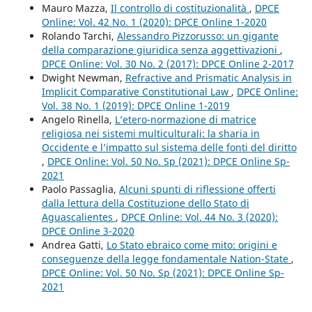
Mauro Mazza,
Il controllo di costituzionalità
,
DPCE
Online: Vol. 42 No. 1 (2020): DPCE Online 1-2020
Rolando Tarchi,
Alessandro Pizzorusso: un gigante
della comparazione giuridica senza aggettivazioni
,
DPCE Online: Vol. 30 No. 2 (2017): DPCE Online 2-2017
Dwight Newman,
Refractive and Prismatic Analysis in
Implicit Comparative Constitutional Law
,
DPCE Online:
Vol. 38 No. 1 (2019): DPCE Online 1-2019
Angelo Rinella,
L’etero-normazione di matrice
religiosa nei sistemi multiculturali: la sharia in
Occidente e l’impatto sul sistema delle fonti del diritto
,
DPCE Online: Vol. 50 No. Sp (2021): DPCE Online Sp-
2021
Paolo Passaglia,
Alcuni spunti di riflessione offerti
dalla lettura della Costituzione dello Stato di
Aguascalientes
,
DPCE Online: Vol. 44 No. 3 (2020):
DPCE Online 3-2020
Andrea Gatti,
Lo Stato ebraico come mito: origini e
conseguenze della legge fondamentale Nation-State
,
DPCE Online: Vol. 50 No. Sp (2021): DPCE Online Sp-
2021