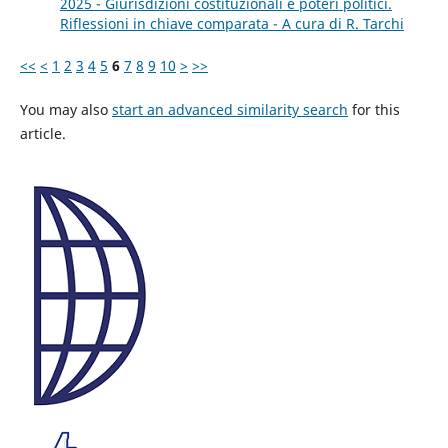
2025 - Giurisdizioni costituzionali e poteri politici.
Riflessioni in chiave comparata - A cura di R. Tarchi
<<
<
1
2
3
4
5
6
7
8
9
10
>
>>
You may also
start an advanced similarity search
for this
article.