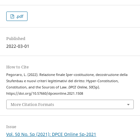
.pdf
Published
2022-03-01
How to Cite
Pegoraro, L. (2022). Relazione finale Iper-costituzione, decostruzione della
Stufenbau e nuovi criteri legittimativi del diritto: Hyper-Constitution,
Constitution, and the Sources of Law.
DPCE Online
,
50
(Sp).
https://doi.org/10.57660/dpceonline.2021.1508
More Citation Formats
Issue
Vol. 50 No. Sp (2021): DPCE Online Sp-2021