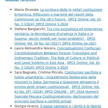
Maria Dicosola,
La scrittura della (e nella) costituzione
britannica. Riflessioni a margine del report della
Commission on the UK’s Future
,
DPCE Online: Vol. 65
No. 3 (2024): DPCE Online 3-2024
Stefano Bargiacchi,
Tra crisi economica ed emergenza
sanitaria: la decretazione d’urgenza in Italia e in
Spagna, vecchi rimedi per nuovi problemi?
,
DPCE
Online: Vol. 50 No. Sp (2021): DPCE Online Sp-2021
Laura Alessandra Nocera,
Conceptualizing Confucian
Constitutionalism Between Foreign Transplant and
Indigenous Tradition: The Role of Culture in Political
and Legal Systems in East Asia
,
DPCE Online: Vol. 65
No. 3 (2024): DPCE Online 3-2024
Sara Bagnato, Cristina Piccolo,
Costituzioni pacifiste e
tutela umanitaria: i procedimenti deliberativi delle
missioni in Italia, Germania e Giappone attraverso il
prisma degli organi costituzionali
,
DPCE Online: Vol.
63 No. SP1 (2024): DPCE ONLINE - SP1 2024 Numero
Speciale Pescara Costituzionalismo, declinazioni del
principio pacifista e conflitti armati
Giorgio Grasso,
Il passe sanitaire e i diritti e le libertà