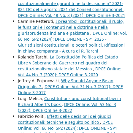
costituzionalmente garantiti nella decisione n° 2021-
824 DC del 5 agosto 2021 del Conseil constitutionnel
,
DPCE Online: Vol. 48 No. 3 (2021): DPCE Online 3-2021
Carmine Petteruti,
I preamboli costituzionali: il ruolo,
le funzioni e i contenuti nella dottrina e nella
giurisprudenza indiana e pakistana
,
DPCE Online: Vol.
66 No. SP2 (2024): DPCE ONLINE - SP1 2025 -
Giurisdizioni costituzionali e poteri politici. Riflessioni
in chiave comparata - A cura di R. Tarchi
Rolando Tarchi,
La Constitución Política del Estado
Libre y Soberano de Guerrero nel quadro del
costituzionalismo statale del Messico
,
DPCE Online:
Vol. 44 No. 3 (2020): DPCE Online 3-2020
Jeffrey A. Pojanowski,
Why Should Anyone Be an
Originalist?
,
DPCE Online: Vol. 31 No. 3 (2017): DPCE
Online 3-2017
Luigi Melica,
Constitutions and constitutional law in
Richard Albert’s book
,
DPCE Online: Vol. 53 No. 3
(2022): DPCE Online 3-2022
Fabrizio Politi,
Effetti delle decisioni dei giudici
costituzionali: tecniche e seguito politico
,
DPCE
Online: Vol. 66 No. SP2 (2024): DPCE ONLINE - SP1