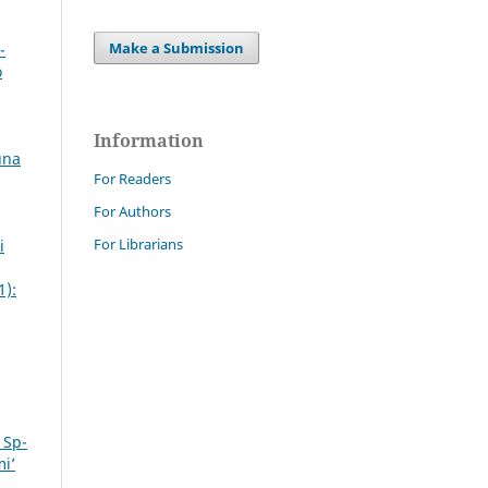
Make a Submission
-
o
Information
una
For Readers
For Authors
For Librarians
i
1):
 Sp-
mi’