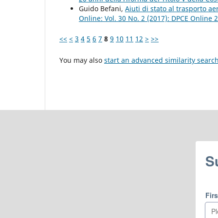
Guido Befani,
Aiuti di stato al trasporto a
Online: Vol. 30 No. 2 (2017): DPCE Online 
<<
<
3
4
5
6
7
8
9
10
11
12
>
>>
You may also
start an advanced similarity searc