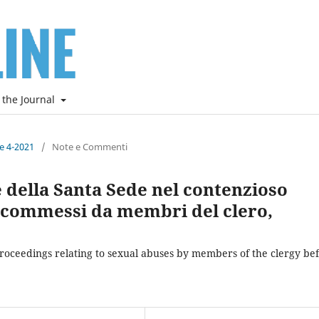
 the Journal
ne 4-2021
/
Note e Commenti
 della Santa Sede nel contenzioso
li commessi da membri del clero,
proceedings relating to sexual abuses by members of the clergy be