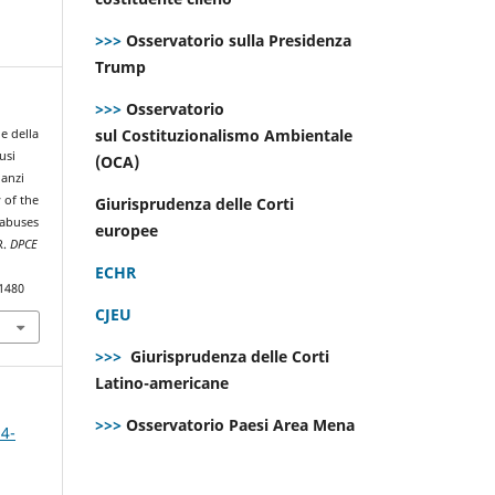
>>>
Osservatorio sulla Presidenza
Trump
>>>
Osservatorio
sul Costituzionalismo Ambientale
le della
usi
(OCA)
nanzi
 of the
Giurisprudenza delle Corti
 abuses
europee
R.
DPCE
ECHR
.1480
CJEU
>>>
Giurisprudenza delle Corti
Latino-americane
>>>
Osservatorio Paesi Area Mena
 4-