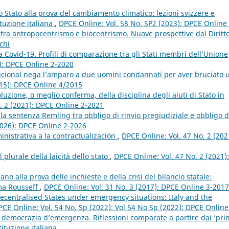
lo Stato alla prova del cambiamento climatico: lezioni svizzere e
ituzione italiana
,
DPCE Online: Vol. 58 No. SP2 (2023): DPCE Online 
 fra antropocentrismo e biocentrismo. Nuove prospettive dal Diritt
chi
a Covid-19. Profili di comparazione tra gli Stati membri dell’Unione
0): DPCE Online 2-2020
ucional nega l’amparo a due uomini condannati per aver bruciato 
015): DPCE Online 4/2015
oluzione, o meglio conferma, della disciplina degli aiuti di Stato in
. 2 (2021): DPCE Online 2-2021
 la sentenza Remling tra obbligo di rinvio pregiudiziale e obbligo d
2026): DPCE Online 2-2026
inistrativa a la contractualización
,
DPCE Online: Vol. 47 No. 2 (202
 plurale della laicità dello stato
,
DPCE Online: Vol. 47 No. 2 (2021):
ano alla prova delle inchieste e della crisi del bilancio statale:
ma Rousseff
,
DPCE Online: Vol. 31 No. 3 (2017): DPCE Online 3-2017
centralised States under emergency situations: Italy and the
PCE Online: Vol. 54 No. Sp (2022): Vol 54 No Sp (2022): DPCE Online
a democrazia d’emergenza. Riflessioni comparate a partire dai ‘pri
tituzione italiana