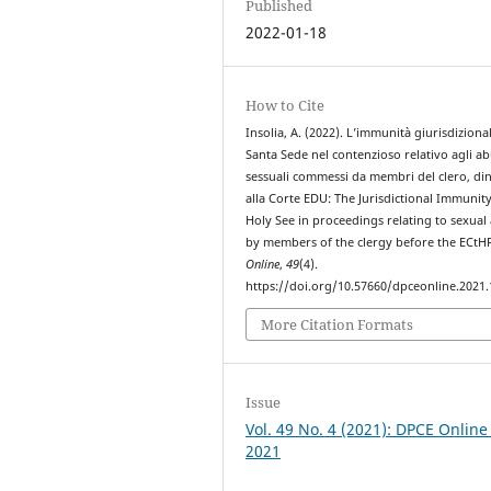
Published
2022-01-18
How to Cite
Insolia, A. (2022). L’immunità giurisdiziona
Santa Sede nel contenzioso relativo agli ab
sessuali commessi da membri del clero, di
alla Corte EDU: The Jurisdictional Immunity
Holy See in proceedings relating to sexual
by members of the clergy before the ECtH
Online
,
49
(4).
https://doi.org/10.57660/dpceonline.2021
More Citation Formats
Issue
Vol. 49 No. 4 (2021): DPCE Online
2021