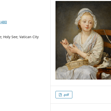
1480
; Holy See; Vatican City
.pdf