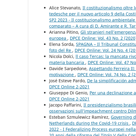
Alice Stevanato,
Il costituzionalismo oltre 
tedesche per il nuovo articolo 9 della Cost
SP2 2023 - Il costituzionalismo ambientale
comparato – A cura di D. Amirante e R. Tar
Arianna Pitino,
Gli stranieri nell’emergenz
europea
,
DPCE Online: Vol. 43 No. 2 (202
Elena Sorda,
SPAGNA – Il Tribunal Constit
foto del Re
,
DPCE Online: Vol. 24 No. 4 (2
Nicola Dolci,
ll caso Tercas: la mancata riv
materia bancaria
,
DPCE Online: Vol. 47 No
Davide Sarpedone,
Aspettando Ferreira II:
motivazione
,
DPCE Online: Vol. 74 No. 2 (
José Esteve Pardo,
De la simplificación adm
DPCE Online 2-2021
Giuseppe Di Genio,
Per una declinazione al
DPCE Online 2-2021
Jacopo Paffarini,
Il presidenzialismo brasili
osservazioni sull’impeachment contro Dil
Esteban Szmulewicz Ramírez,
Governing de
Netherlands during the Covid-19 crisis
,
D
2022 - I Federalizing Process europei nell
20 anni della riforma del Titolo V della Cos