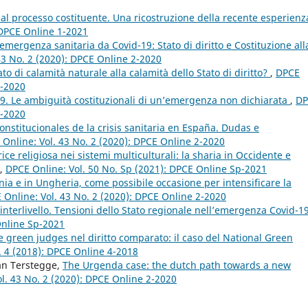
” al processo costituente. Una ricostruzione della recente esperienz
 DPCE Online 1-2021
’emergenza sanitaria da Covid-19: Stato di diritto e Costituzione all
43 No. 2 (2020): DPCE Online 2-2020
ato di calamità naturale alla calamità dello Stato di diritto?
,
DPCE
2-2020
19. Le ambiguità costituzionali di un’emergenza non dichiarata
,
DP
2-2020
nstitucionales de la crisis sanitaria en España. Dudas e
Online: Vol. 43 No. 2 (2020): DPCE Online 2-2020
ce religiosa nei sistemi multiculturali: la sharia in Occidente e
,
DPCE Online: Vol. 50 No. Sp (2021): DPCE Online Sp-2021
ia e in Ungheria, come possibile occasione per intensificare la
 Online: Vol. 43 No. 2 (2020): DPCE Online 2-2020
à interlivello. Tensioni dello Stato regionale nell’emergenza Covid-1
Online Sp-2021
e green judges nel diritto comparato: il caso del National Green
. 4 (2018): DPCE Online 4-2018
Jan Terstegge,
The Urgenda case: the dutch path towards a new
l. 43 No. 2 (2020): DPCE Online 2-2020