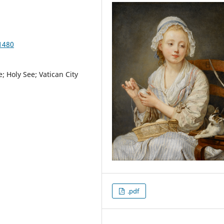
1480
; Holy See; Vatican City
.pdf