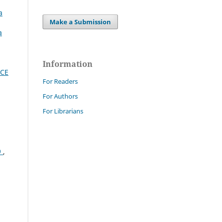
a
Make a Submission
a
Information
CE
For Readers
For Authors
For Librarians
9
,