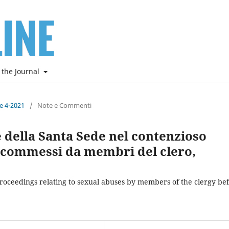
 the Journal
ne 4-2021
/
Note e Commenti
 della Santa Sede nel contenzioso
li commessi da membri del clero,
proceedings relating to sexual abuses by members of the clergy be