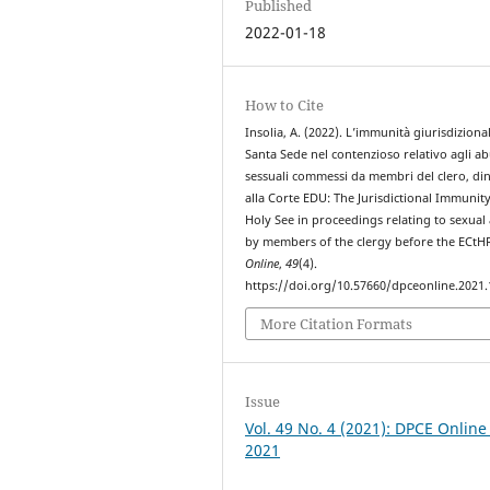
Published
2022-01-18
How to Cite
Insolia, A. (2022). L’immunità giurisdiziona
Santa Sede nel contenzioso relativo agli ab
sessuali commessi da membri del clero, di
alla Corte EDU: The Jurisdictional Immunity
Holy See in proceedings relating to sexual
by members of the clergy before the ECtH
Online
,
49
(4).
https://doi.org/10.57660/dpceonline.2021
More Citation Formats
Issue
Vol. 49 No. 4 (2021): DPCE Online
2021