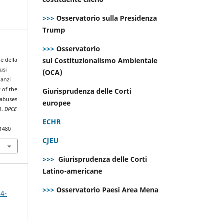
>>>
Osservatorio sulla Presidenza
Trump
>>>
Osservatorio
sul Costituzionalismo Ambientale
le della
usi
(OCA)
nanzi
 of the
Giurisprudenza delle Corti
 abuses
europee
R.
DPCE
ECHR
.1480
CJEU
>>>
Giurisprudenza delle Corti
Latino-americane
>>>
Osservatorio Paesi Area Mena
 4-