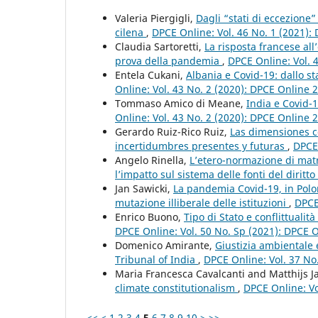
Valeria Piergigli,
Dagli “stati di eccezione
cilena
,
DPCE Online: Vol. 46 No. 1 (2021):
Claudia Sartoretti,
La risposta francese all
prova della pandemia
,
DPCE Online: Vol. 
Entela Cukani,
Albania e Covid-19: dallo st
Online: Vol. 43 No. 2 (2020): DPCE Online 
Tommaso Amico di Meane,
India e Covid-
Online: Vol. 43 No. 2 (2020): DPCE Online 
Gerardo Ruiz-Rico Ruiz,
Las dimensiones co
incertidumbres presentes y futuras
,
DPCE 
Angelo Rinella,
L’etero-normazione di matri
l’impatto sul sistema delle fonti del diritto
Jan Sawicki,
La pandemia Covid-19, in Polon
mutazione illiberale delle istituzioni
,
DPCE
Enrico Buono,
Tipo di Stato e conflittualit
DPCE Online: Vol. 50 No. Sp (2021): DPCE 
Domenico Amirante,
Giustizia ambientale 
Tribunal of India
,
DPCE Online: Vol. 37 No
Maria Francesca Cavalcanti and Matthijs 
climate constitutionalism
,
DPCE Online: Vo
<<
<
1
2
3
4
5
6
7
8
9
10
>
>>