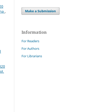
20
Make a Submission
ina
,
Information
For Readers
For Authors
l
For Librarians
020
ol.