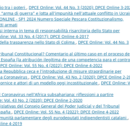
io tra i poteri
,
DPCE Online: Vol. 44 No. 3 (2020): DPCE Online 3-20
“arma di guerra” e lotta all’impunità nell’attuale conflitto in Ucra
E ONLINE - SP1 2024 Numero Speciale Pescara Costituzionalismo,
tti armati
i interna in tema di responsabilità risarcitoria dello Stato per
ine: Vol. 33 No. 4 (2017): DPCE Online 4-2017
 della trasparenza nello Stato di Colima
,
DPCE Online: Vol. 44 No. 3
ibunal Constitucional? Comentario al último caso en el proceso de
en España (la atribución ilegítima de una competencia para el contro
PCE Online: Vol. 55 No. 4 (2022): DPCE Online 4-2022
a Repubblica ceca e l’introduzione di misure straordinarie per
 da Coronavirus
,
DPCE Online: Vol. 43 No. 2 (2020): DPCE Online 2-2
 cornice e attori di un modello oggi incostituzionale
,
DPCE Online: V
 Coronavirus nell’Africa subsahariana: riflessioni a partire
: Vol. 43 No. 2 (2020): DPCE Online 2-2020
slativas del Consejo General del Poder Judicial y del Tribunal
España
,
DPCE Online: Vol. 55 No. 4 (2022): DPCE Online 4-2022
immunità parlamentare degli eurodeputati indipendentisti catalani
,
nline 4-2019