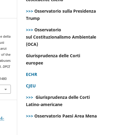
>>>
Osservatorio sulla Presidenza
Trump
>>>
Osservatorio
sul Costituzionalismo Ambientale
le della
usi
(OCA)
nanzi
 of the
Giurisprudenza delle Corti
 abuses
europee
R.
DPCE
ECHR
.1480
CJEU
>>>
Giurisprudenza delle Corti
Latino-americane
>>>
Osservatorio Paesi Area Mena
 4-