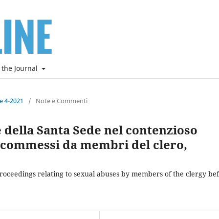
 the Journal
ne 4-2021
/
Note e Commenti
 della Santa Sede nel contenzioso
li commessi da membri del clero,
proceedings relating to sexual abuses by members of the clergy be