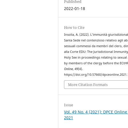
Published
2022-01-18
How to Cite
Insolia, A. (2022). L’immunità giurisdiziona
Santa Sede nel contenzioso relativo agli ab
sessuali commessi da membri del clero, di
alla Corte EDU: The Jurisdictional Immunity
Holy See in proceedings relating to sexual
by members of the clergy before the ECtH
Online
,
49
(4).
https://doi.org/10.57660/dpceonline.2021
More Citation Formats
Issue
Vol. 49 No. 4 (2021): DPCE Online
2021