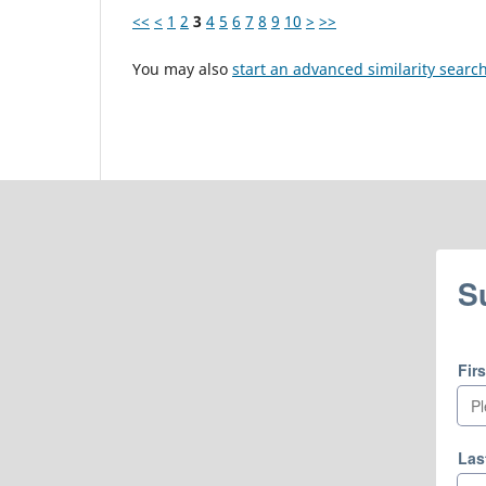
<<
<
1
2
3
4
5
6
7
8
9
10
>
>>
You may also
start an advanced similarity searc