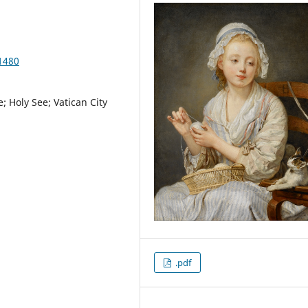
1480
; Holy See; Vatican City
.pdf