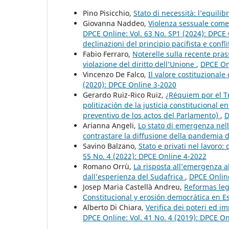
Pino Pisicchio,
Stato di necessità: l’equilibr
Giovanna Naddeo,
Violenza sessuale come 
DPCE Online: Vol. 63 No. SP1 (2024): DPC
declinazioni del principio pacifista e confli
Fabio Ferraro,
Noterelle sulla recente prass
violazione del diritto dell’Unione
,
DPCE Onl
Vincenzo De Falco,
Il valore costituzionale
(2020): DPCE Online 3-2020
Gerardo Ruiz-Rico Ruiz,
¿Réquiem por el Tr
politización de la justicia constitucional 
preventivo de los actos del Parlamento)
,
D
Arianna Angeli,
Lo stato di emergenza nell
contrastare la diffusione della pandemia
Savino Balzano,
Stato e privati nel lavoro:
55 No. 4 (2022): DPCE Online 4-2022
Romano Orrù,
La risposta all’emergenza al
dall’esperienza del Sudafrica
,
DPCE Online
Josep Maria Castellà Andreu,
Reformas legi
Constitucional y erosión democrática en 
Alberto Di Chiara,
Verifica dei poteri ed 
DPCE Online: Vol. 41 No. 4 (2019): DPCE O