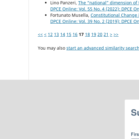
Lino Panzeri,
The “national” dimension of t
DPCE Online: Vol. 55 No. 4 (2022): DPCE O
Fortunato Musella,
Constitutional Change 
DPCE Online: Vol. 39 No. 2 (2019): DPCE O
<<
<
12
13
14
15
16
17
18
19
20
21
>
>>
You may also
start an advanced similarity searc