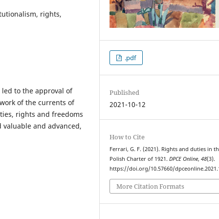
utionalism, rights,
.pdf
 led to the approval of
Published
work of the currents of
2021-10-12
uties, rights and freedoms
ed valuable and advanced,
How to Cite
Ferrari, G. F. (2021). Rights and duties in t
Polish Charter of 1921.
DPCE Online
,
48
(3).
https://doi.org/10.57660/dpceonline.2021
More Citation Formats