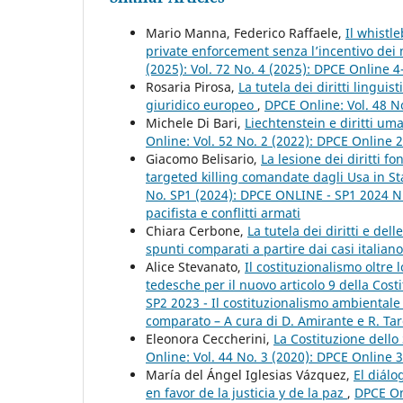
Mario Manna, Federico Raffaele,
Il whistl
private enforcement senza l’incentivo de
(2025): Vol. 72 No. 4 (2025): DPCE Online 
Rosaria Pirosa,
La tutela dei diritti lingui
giuridico europeo
,
DPCE Online: Vol. 48 N
Michele Di Bari,
Liechtenstein e diritti um
Online: Vol. 52 No. 2 (2022): DPCE Online 
Giacomo Belisario,
La lesione dei diritti f
targeted killing comandate dagli Usa in Sta
No. SP1 (2024): DPCE ONLINE - SP1 2024 Nu
pacifista e conflitti armati
Chiara Cerbone,
La tutela dei diritti e de
spunti comparati a partire dai casi italia
Alice Stevanato,
Il costituzionalismo oltre 
tedesche per il nuovo articolo 9 della Cost
SP2 2023 - Il costituzionalismo ambientale
comparato – A cura di D. Amirante e R. Tar
Eleonora Ceccherini,
La Costituzione dello 
Online: Vol. 44 No. 3 (2020): DPCE Online 
María del Ángel Iglesias Vázquez,
El diál
en favor de la justicia y de la paz
,
DPCE On