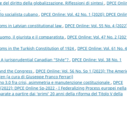
 del diritto della globalizzazione. Riflessioni di sintesi
,
DPCE Onli
1
ello socialista cubano
,
DPCE Online: Vol. 42 No. 1 (2020): DPCE Onli
oms in Latvian constitutional law
,
DPCE Online: Vol. 55 No. 4 (2022)
’uomo, il giurista e il comparatista
,
DPCE Online: Vol. 47 No. 2 (202
oms in the Turkish Constitution of 1924
,
DPCE Online: Vol. 61 No. 4
 A jurisprudential Canadian “Style”?
,
DPCE Online: Vol. 38 No. 1
 and the Congress
,
DPCE Online: Vol. 56 No. Sp 1 (2023): The Amer
den (a cura di Giuseppe Franco Ferrari)
smo 3.0 fra crisi, asimmetria e manutenzione costituzionale
,
DPCE
p (2022): DPCE Online Sp-2022 - I Federalizing Process europei nella
ate a partire dai ‘primi’ 20 anni della riforma del Titolo V della