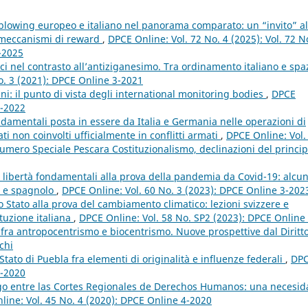
eblowing europeo e italiano nel panorama comparato: un “invito” al
i meccanismi di reward
,
DPCE Online: Vol. 72 No. 4 (2025): Vol. 72 N
4-2025
stici nel contrasto all’antiziganesimo. Tra ordinamento italiano e spa
o. 3 (2021): DPCE Online 3-2021
ani: il punto di vista degli international monitoring bodies
,
DPCE
2-2022
ondamentali posta in essere da Italia e Germania nelle operazioni di
ti non coinvolti ufficialmente in conflitti armati
,
DPCE Online: Vol.
mero Speciale Pescara Costituzionalismo, declinazioni del princip
lle libertà fondamentali alla prova della pandemia da Covid-19: alcun
no e spagnolo
,
DPCE Online: Vol. 60 No. 3 (2023): DPCE Online 3-202
lo Stato alla prova del cambiamento climatico: lezioni svizzere e
ituzione italiana
,
DPCE Online: Vol. 58 No. SP2 (2023): DPCE Online 
 fra antropocentrismo e biocentrismo. Nuove prospettive dal Diritt
chi
Stato di Puebla fra elementi di originalità e influenze federali
,
DP
3-2020
ogo entre las Cortes Regionales de Derechos Humanos: una necesid
line: Vol. 45 No. 4 (2020): DPCE Online 4-2020