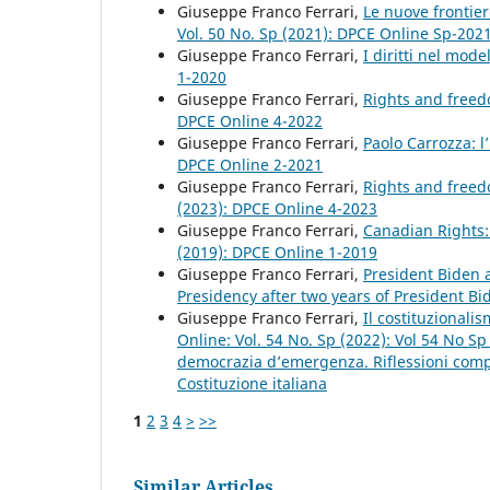
Giuseppe Franco Ferrari,
Le nuove frontiere
Vol. 50 No. Sp (2021): DPCE Online Sp-202
Giuseppe Franco Ferrari,
I diritti nel mod
1-2020
Giuseppe Franco Ferrari,
Rights and freed
DPCE Online 4-2022
Giuseppe Franco Ferrari,
Paolo Carrozza: l
DPCE Online 2-2021
Giuseppe Franco Ferrari,
Rights and freed
(2023): DPCE Online 4-2023
Giuseppe Franco Ferrari,
Canadian Rights:
(2019): DPCE Online 1-2019
Giuseppe Franco Ferrari,
President Biden
Presidency after two years of President Bi
Giuseppe Franco Ferrari,
Il costituzionali
Online: Vol. 54 No. Sp (2022): Vol 54 No S
democrazia d’emergenza. Riflessioni compar
Costituzione italiana
1
2
3
4
>
>>
Similar Articles