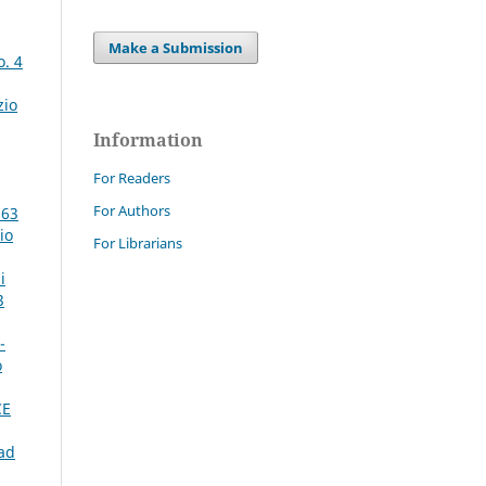
Make a Submission
o. 4
zio
Information
For Readers
For Authors
 63
io
For Librarians
i
3
-
o
CE
ad