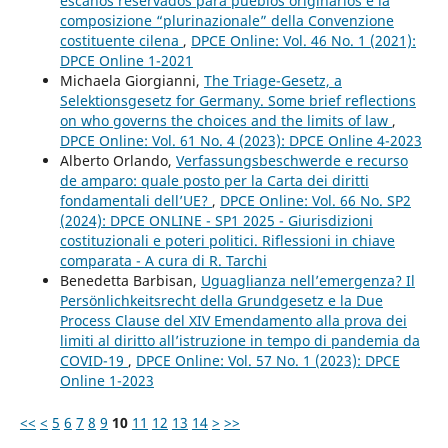
escaños reservados para pueblos originarios e la
composizione “plurinazionale” della Convenzione
costituente cilena
,
DPCE Online: Vol. 46 No. 1 (2021):
DPCE Online 1-2021
Michaela Giorgianni,
The Triage-Gesetz, a
Selektionsgesetz for Germany. Some brief reflections
on who governs the choices and the limits of law
,
DPCE Online: Vol. 61 No. 4 (2023): DPCE Online 4-2023
Alberto Orlando,
Verfassungsbeschwerde e recurso
de amparo: quale posto per la Carta dei diritti
fondamentali dell’UE?
,
DPCE Online: Vol. 66 No. SP2
(2024): DPCE ONLINE - SP1 2025 - Giurisdizioni
costituzionali e poteri politici. Riflessioni in chiave
comparata - A cura di R. Tarchi
Benedetta Barbisan,
Uguaglianza nell’emergenza? Il
Persönlichkeitsrecht della Grundgesetz e la Due
Process Clause del XIV Emendamento alla prova dei
limiti al diritto all’istruzione in tempo di pandemia da
COVID-19
,
DPCE Online: Vol. 57 No. 1 (2023): DPCE
Online 1-2023
<<
<
5
6
7
8
9
10
11
12
13
14
>
>>