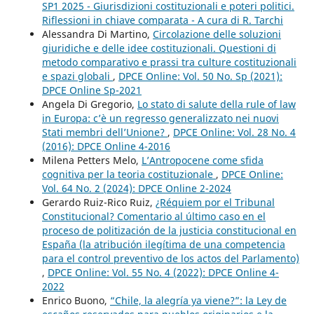
SP1 2025 - Giurisdizioni costituzionali e poteri politici.
Riflessioni in chiave comparata - A cura di R. Tarchi
Alessandra Di Martino,
Circolazione delle soluzioni
giuridiche e delle idee costituzionali. Questioni di
metodo comparativo e prassi tra culture costituzionali
e spazi globali
,
DPCE Online: Vol. 50 No. Sp (2021):
DPCE Online Sp-2021
Angela Di Gregorio,
Lo stato di salute della rule of law
in Europa: c’è un regresso generalizzato nei nuovi
Stati membri dell’Unione?
,
DPCE Online: Vol. 28 No. 4
(2016): DPCE Online 4-2016
Milena Petters Melo,
L’Antropocene come sfida
cognitiva per la teoria costituzionale
,
DPCE Online:
Vol. 64 No. 2 (2024): DPCE Online 2-2024
Gerardo Ruiz-Rico Ruiz,
¿Réquiem por el Tribunal
Constitucional? Comentario al último caso en el
proceso de politización de la justicia constitucional en
España (la atribución ilegítima de una competencia
para el control preventivo de los actos del Parlamento)
,
DPCE Online: Vol. 55 No. 4 (2022): DPCE Online 4-
2022
Enrico Buono,
“Chile, la alegría ya viene?”: la Ley de