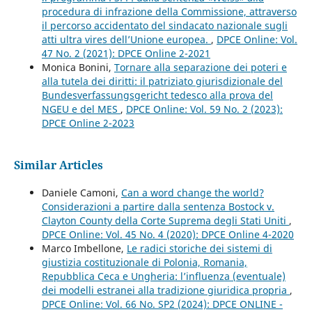
procedura di infrazione della Commissione, attraverso
il percorso accidentato del sindacato nazionale sugli
atti ultra vires dell’Unione europea.
,
DPCE Online: Vol.
47 No. 2 (2021): DPCE Online 2-2021
Monica Bonini,
Tornare alla separazione dei poteri e
alla tutela dei diritti: il patriziato giurisdizionale del
Bundesverfassungsgericht tedesco alla prova del
NGEU e del MES
,
DPCE Online: Vol. 59 No. 2 (2023):
DPCE Online 2-2023
Similar Articles
Daniele Camoni,
Can a word change the world?
Considerazioni a partire dalla sentenza Bostock v.
Clayton County della Corte Suprema degli Stati Uniti
,
DPCE Online: Vol. 45 No. 4 (2020): DPCE Online 4-2020
Marco Imbellone,
Le radici storiche dei sistemi di
giustizia costituzionale di Polonia, Romania,
Repubblica Ceca e Ungheria: l’influenza (eventuale)
dei modelli estranei alla tradizione giuridica propria
,
DPCE Online: Vol. 66 No. SP2 (2024): DPCE ONLINE -