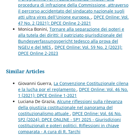
procedura di infrazione della Commissione, attraverso
il percorso accidentato del sindacato nazionale sugli
atti ultra vires dell’Unione europea.
,
DPCE Online: Vol.
47 No. 2 (2021): DPCE Online 2-2021
Monica Bonini,
Tornare alla separazione dei poteri e
alla tutela dei diritti: il patriziato giurisdizionale del
Bundesverfassungsgericht tedesco alla prova del
NGEU e del MES
,
DPCE Online: Vol. 59 No. 2 (2023):
DPCE Online 2-2023
Similar Articles
Giovanni Guerra,
La Convenzione Costituzionale cilena
e la lucha por el reglamento
,
DPCE Online: Vol. 46 No.
1 (2021): DPCE Online 1-2021
Luciana De Grazia,
Alcune riflessioni sulla rilevanza
della giustizia costituzionale nel panorama del
costituzionalismo attuale
,
DPCE Online: Vol. 66 No.
SP2 (2024): DPCE ONLINE - SP1 2025 - Giurisdizioni
costituzionali e poteri politici. Riflessioni in chiave
comparata - A cura di R. Tarchi