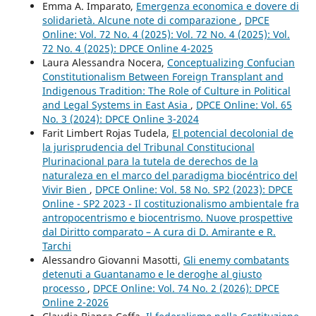
Emma A. Imparato,
Emergenza economica e dovere di
solidarietà. Alcune note di comparazione
,
DPCE
Online: Vol. 72 No. 4 (2025): Vol. 72 No. 4 (2025): Vol.
72 No. 4 (2025): DPCE Online 4-2025
Laura Alessandra Nocera,
Conceptualizing Confucian
Constitutionalism Between Foreign Transplant and
Indigenous Tradition: The Role of Culture in Political
and Legal Systems in East Asia
,
DPCE Online: Vol. 65
No. 3 (2024): DPCE Online 3-2024
Farit Limbert Rojas Tudela,
El potencial decolonial de
la jurisprudencia del Tribunal Constitucional
Plurinacional para la tutela de derechos de la
naturaleza en el marco del paradigma biocéntrico del
Vivir Bien
,
DPCE Online: Vol. 58 No. SP2 (2023): DPCE
Online - SP2 2023 - Il costituzionalismo ambientale fra
antropocentrismo e biocentrismo. Nuove prospettive
dal Diritto comparato – A cura di D. Amirante e R.
Tarchi
Alessandro Giovanni Masotti,
Gli enemy combatants
detenuti a Guantanamo e le deroghe al giusto
processo
,
DPCE Online: Vol. 74 No. 2 (2026): DPCE
Online 2-2026