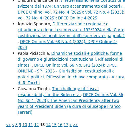
Claudia Bianca Ceffa,
Il federalismo nella Costituzione
svizzera del 1874: un vero accentramento dei poteri?
,
DPCE Online: Vol. 72 No. 4 (2025): Vol. 72 No. 4 (2025):
Vol. 72 No. 4 (2025): DPCE Online 4-2025
Ignazio Spadaro,
Differenziazione regionale e
cittadinanza dopo la sentenza n. 192/2024 della Corte
costituzionale: quali lezioni dall’esperienza spagnola?
,
DPCE Online: Vol. 68 No. 4 (2024): DPCE Online 4-
2024
Paola Piciacchia,
Dinamiche sociali e politiche, forme
di governo e giurisdizioni costituzionali. Riflessioni di
sintesi
,
DPCE Online: Vol. 66 No. SP2 (2024): DPCE
ONLINE - SP1 2025 - Giurisdizioni costituzionali e
poteri politici. Riflessioni in chiave comparata - A cura
di R. Tarchi
Giovanna Tieghi,
The challenge of “fiscal
responsibility” in the Biden era
,
DPCE Online: Vol. 56
No. Sp 1 (2023): The American Presidency after two
years of President Biden (a cura di Giuseppe Franco
Ferrari)
<<
<
8
9
10
11
12
13
14
15
16
17
>
>>