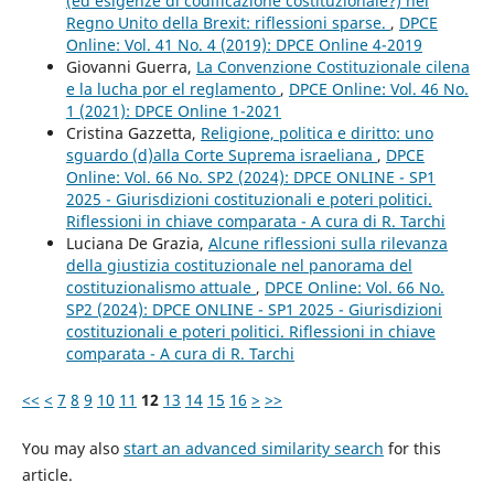
(ed esigenze di codificazione costituzionale?) nel
Regno Unito della Brexit: riflessioni sparse.
,
DPCE
Online: Vol. 41 No. 4 (2019): DPCE Online 4-2019
Giovanni Guerra,
La Convenzione Costituzionale cilena
e la lucha por el reglamento
,
DPCE Online: Vol. 46 No.
1 (2021): DPCE Online 1-2021
Cristina Gazzetta,
Religione, politica e diritto: uno
sguardo (d)alla Corte Suprema israeliana
,
DPCE
Online: Vol. 66 No. SP2 (2024): DPCE ONLINE - SP1
2025 - Giurisdizioni costituzionali e poteri politici.
Riflessioni in chiave comparata - A cura di R. Tarchi
Luciana De Grazia,
Alcune riflessioni sulla rilevanza
della giustizia costituzionale nel panorama del
costituzionalismo attuale
,
DPCE Online: Vol. 66 No.
SP2 (2024): DPCE ONLINE - SP1 2025 - Giurisdizioni
costituzionali e poteri politici. Riflessioni in chiave
comparata - A cura di R. Tarchi
<<
<
7
8
9
10
11
12
13
14
15
16
>
>>
You may also
start an advanced similarity search
for this
article.