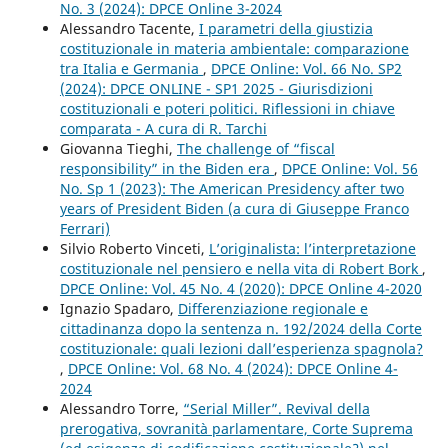
No. 3 (2024): DPCE Online 3-2024
Alessandro Tacente,
I parametri della giustizia
costituzionale in materia ambientale: comparazione
tra Italia e Germania
,
DPCE Online: Vol. 66 No. SP2
(2024): DPCE ONLINE - SP1 2025 - Giurisdizioni
costituzionali e poteri politici. Riflessioni in chiave
comparata - A cura di R. Tarchi
Giovanna Tieghi,
The challenge of “fiscal
responsibility” in the Biden era
,
DPCE Online: Vol. 56
No. Sp 1 (2023): The American Presidency after two
years of President Biden (a cura di Giuseppe Franco
Ferrari)
Silvio Roberto Vinceti,
L’originalista: l’interpretazione
costituzionale nel pensiero e nella vita di Robert Bork
,
DPCE Online: Vol. 45 No. 4 (2020): DPCE Online 4-2020
Ignazio Spadaro,
Differenziazione regionale e
cittadinanza dopo la sentenza n. 192/2024 della Corte
costituzionale: quali lezioni dall’esperienza spagnola?
,
DPCE Online: Vol. 68 No. 4 (2024): DPCE Online 4-
2024
Alessandro Torre,
“Serial Miller”. Revival della
prerogativa, sovranità parlamentare, Corte Suprema