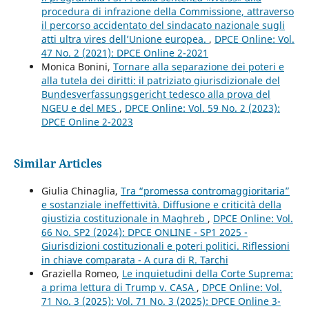
procedura di infrazione della Commissione, attraverso
il percorso accidentato del sindacato nazionale sugli
atti ultra vires dell’Unione europea.
,
DPCE Online: Vol.
47 No. 2 (2021): DPCE Online 2-2021
Monica Bonini,
Tornare alla separazione dei poteri e
alla tutela dei diritti: il patriziato giurisdizionale del
Bundesverfassungsgericht tedesco alla prova del
NGEU e del MES
,
DPCE Online: Vol. 59 No. 2 (2023):
DPCE Online 2-2023
Similar Articles
Giulia Chinaglia,
Tra “promessa contromaggioritaria”
e sostanziale ineffettività. Diffusione e criticità della
giustizia costituzionale in Maghreb
,
DPCE Online: Vol.
66 No. SP2 (2024): DPCE ONLINE - SP1 2025 -
Giurisdizioni costituzionali e poteri politici. Riflessioni
in chiave comparata - A cura di R. Tarchi
Graziella Romeo,
Le inquietudini della Corte Suprema:
a prima lettura di Trump v. CASA
,
DPCE Online: Vol.
71 No. 3 (2025): Vol. 71 No. 3 (2025): DPCE Online 3-