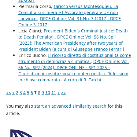
Sp-2021
Piermaria Corso,
Taricco versus Montesquieu. La
Consulta si schiera e l’Avvocato generale UE non
convince
,
DPCE Online: Vol. 31 No. 3 (2017): DPCE
Online 3-2017
Licia Cianci,
President Biden’s Criminal Justice: Death
to Death Penalty!
,
DPCE Online: Vol. 56 No. Sp 1
(2023): The American Presidency after two years of
President Biden (a cura di Giuseppe Franco Ferrari)
Enrico Buono,
Il ricorso diretto di costituzionalità come
strumento di democrazia climatica
,
DPCE Online: Vol.
66 No. SP2 (2024): DPCE ONLINE - SP1 2025 -
Giurisdizioni costituzionali e poteri politici. Riflessioni
in chiave comparata - A cura di R. Tarchi
<<
<
2
3
4
5
6
7
8
9
10
11
>
>>
You may also
start an advanced similarity search
for this
article.