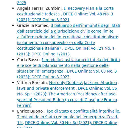
2025
Angela Ferrari Zumbini,
Il Recovery Plan e la Corte
costituzionale tedesca
,
DPCE Online: Vol. 48 No. 3
(2021): DPCE Online 3-2021
Graziella Romeo,
Il baluardo dell’immunità degli Stati
dall’esercizio della giurisdizione civile come limite
all’affermazione dell’international constitutionalism:
isolamento o consapevolezza della Corte
costituzionale italiana?
,
DPCE Online: Vol. 21 No. 1
(2015): DPCE Online 1/2015
Carla Bassu,
Il modello australiano di tutela dei diritti
e le scelte di bilanciamento nella gestione delle
situazioni di emergenza
,
DPCE Online: Vol. 60 No. 3
(2023): DPCE Online 3-2023
Vittoria Barsotti,
Not only Dobbs v. Jackson. Abortion
laws and private enforcement
,
DPCE Online: Vol. 56
No. Sp 1 (2023): The American Presidency after two
years of President Biden (a cura di Giuseppe Franco
Ferrari)
Enrico Buono,
Tipo di Stato e conflittualità interlivello.
Tensioni dello Stato regionale nell’emergenza Covid-
19
,
DPCE Online: Vol. 50 No. Sp (2021): DPCE Online