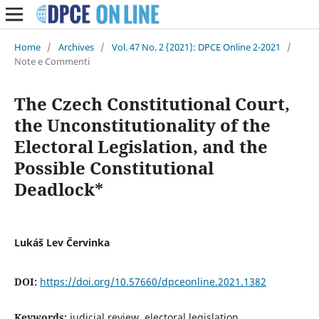
Home
/
Archives
/
Vol. 47 No. 2 (2021): DPCE Online 2-2021
/
Note e Commenti
The Czech Constitutional Court,
the Unconstitutionality of the
Electoral Legislation, and the
Possible Constitutional
Deadlock*
Lukáš Lev Červinka
DOI:
https://doi.org/10.57660/dpceonline.2021.1382
Keywords:
judicial review, electoral legislation,