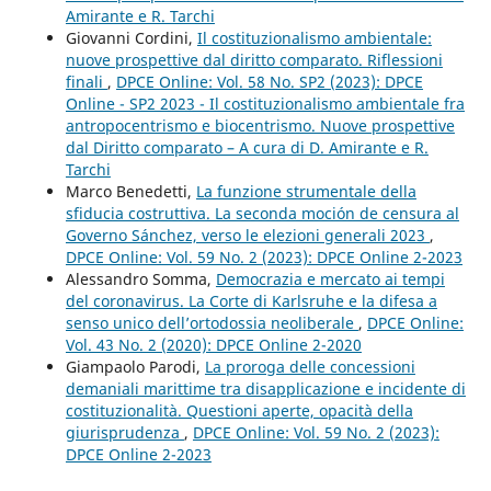
Amirante e R. Tarchi
Giovanni Cordini,
Il costituzionalismo ambientale:
nuove prospettive dal diritto comparato. Riflessioni
finali
,
DPCE Online: Vol. 58 No. SP2 (2023): DPCE
Online - SP2 2023 - Il costituzionalismo ambientale fra
antropocentrismo e biocentrismo. Nuove prospettive
dal Diritto comparato – A cura di D. Amirante e R.
Tarchi
Marco Benedetti,
La funzione strumentale della
sfiducia costruttiva. La seconda moción de censura al
Governo Sánchez, verso le elezioni generali 2023
,
DPCE Online: Vol. 59 No. 2 (2023): DPCE Online 2-2023
Alessandro Somma,
Democrazia e mercato ai tempi
del coronavirus. La Corte di Karlsruhe e la difesa a
senso unico dell’ortodossia neoliberale
,
DPCE Online:
Vol. 43 No. 2 (2020): DPCE Online 2-2020
Giampaolo Parodi,
La proroga delle concessioni
demaniali marittime tra disapplicazione e incidente di
costituzionalità. Questioni aperte, opacità della
giurisprudenza
,
DPCE Online: Vol. 59 No. 2 (2023):
DPCE Online 2-2023