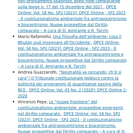
nell’ordinamento spagnolo. Brevi note comparative
sulla legge n. 17 del 15 dicembre del 2021
,
DPCE
Online: Vol. 58 No. SP2 (2023): DPCE Online - SP2 2023
- Il costituzionalismo ambientale fra antropocentrismo
e biocentrismo. Nuove prospettive dal Diritto
comparato – A cura di D. Amirante e R. Tarchi
Mario Rafaniello,
Una filosofia dell’ambiente: cosa il
Bhutan può insegnare all’Occidente
,
DPCE Online:
Vol. 58 No. SP2 (2023): DPCE Online - SP2 2023 - Il
costituzionalismo ambientale fra antropocentrismo e
biocentrismo. Nuove prospettive dal Diritto comparato
– A cura di D. Amirante e R. Tarchi
Andrea Guazzarotti,
“Neutralità va cercando, ch’è sì
cara”! Il Tribunale costituzionale tedesco contro la
politicità dei programmi di quantitative easing della
BCE
,
DPCE Online: Vol. 43 No. 2 (2020): DPCE Online 2-
2020
Vincenzo Pepe,
Le “nuove frontiere” del
costituzionalismo ambientale: prospettive emergenti
nel diritto comparato
,
DPCE Online: Vol. 58 No. SP2
(2023): DPCE Online - SP2 2023 - Il costituzionalismo
ambientale fra antropocentrismo e biocentrismo.
Nuove prospettive dal Diritto comparato – A cura di D.