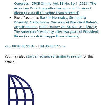
Congress
,
DPCE Online: Vol. 56 No. Sp 1 (2023): The
American Presidency after two years of President
Biden (a cura di Giuseppe Franco Ferrari)
Paolo Passaglia,
Back to Normalcy, Straight to
Diversity: A Provisional Overview of President Biden’s
Appointments
,
DPCE Online: Vol. 56 No. Sp 1 (2023):
The American Presidency after two years of President
Biden (a cura di Giuseppe Franco Ferrari)
<<
<
88
89
90
91
92
93
94
95
96
97
>
>>
You may also
start an advanced similarity search
for this
article.