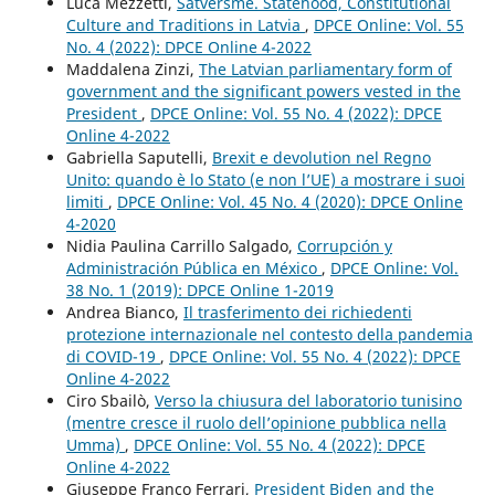
Luca Mezzetti,
Satversme. Statehood, Constitutional
Culture and Traditions in Latvia
,
DPCE Online: Vol. 55
No. 4 (2022): DPCE Online 4-2022
Maddalena Zinzi,
The Latvian parliamentary form of
government and the significant powers vested in the
President
,
DPCE Online: Vol. 55 No. 4 (2022): DPCE
Online 4-2022
Gabriella Saputelli,
Brexit e devolution nel Regno
Unito: quando è lo Stato (e non l’UE) a mostrare i suoi
limiti
,
DPCE Online: Vol. 45 No. 4 (2020): DPCE Online
4-2020
Nidia Paulina Carrillo Salgado,
Corrupción y
Administración Pública en México
,
DPCE Online: Vol.
38 No. 1 (2019): DPCE Online 1-2019
Andrea Bianco,
Il trasferimento dei richiedenti
protezione internazionale nel contesto della pandemia
di COVID-19
,
DPCE Online: Vol. 55 No. 4 (2022): DPCE
Online 4-2022
Ciro Sbailò,
Verso la chiusura del laboratorio tunisino
(mentre cresce il ruolo dell’opinione pubblica nella
Umma)
,
DPCE Online: Vol. 55 No. 4 (2022): DPCE
Online 4-2022
Giuseppe Franco Ferrari,
President Biden and the