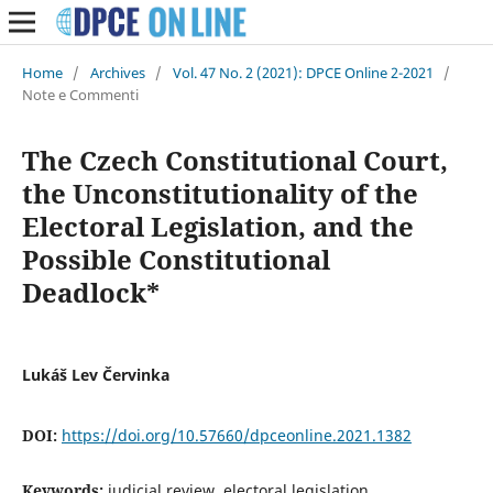
Home
/
Archives
/
Vol. 47 No. 2 (2021): DPCE Online 2-2021
/
Note e Commenti
The Czech Constitutional Court,
the Unconstitutionality of the
Electoral Legislation, and the
Possible Constitutional
Deadlock*
Lukáš Lev Červinka
DOI:
https://doi.org/10.57660/dpceonline.2021.1382
Keywords:
judicial review, electoral legislation,