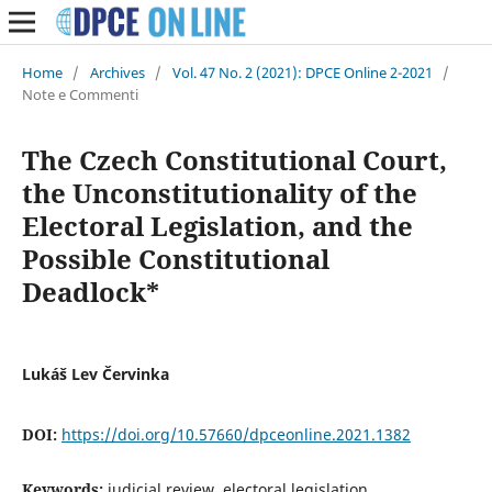
Home
/
Archives
/
Vol. 47 No. 2 (2021): DPCE Online 2-2021
/
Note e Commenti
The Czech Constitutional Court,
the Unconstitutionality of the
Electoral Legislation, and the
Possible Constitutional
Deadlock*
Lukáš Lev Červinka
DOI:
https://doi.org/10.57660/dpceonline.2021.1382
Keywords:
judicial review, electoral legislation,