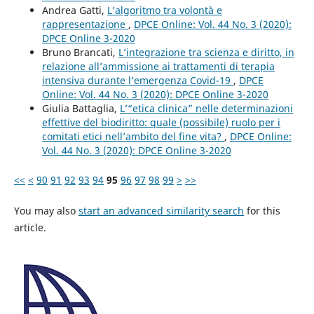
Andrea Gatti,
L’algoritmo tra volontà e
rappresentazione
,
DPCE Online: Vol. 44 No. 3 (2020):
DPCE Online 3-2020
Bruno Brancati,
L’integrazione tra scienza e diritto, in
relazione all’ammissione ai trattamenti di terapia
intensiva durante l’emergenza Covid-19
,
DPCE
Online: Vol. 44 No. 3 (2020): DPCE Online 3-2020
Giulia Battaglia,
L’“etica clinica” nelle determinazioni
effettive del biodiritto: quale (possibile) ruolo per i
comitati etici nell’ambito del fine vita?
,
DPCE Online:
Vol. 44 No. 3 (2020): DPCE Online 3-2020
<<
<
90
91
92
93
94
95
96
97
98
99
>
>>
You may also
start an advanced similarity search
for this
article.