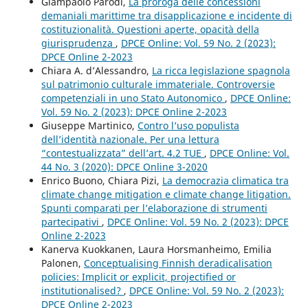
Giampaolo Parodi,
La proroga delle concessioni
demaniali marittime tra disapplicazione e incidente di
costituzionalità. Questioni aperte, opacità della
giurisprudenza
,
DPCE Online: Vol. 59 No. 2 (2023):
DPCE Online 2-2023
Chiara A. d’Alessandro,
La ricca legislazione spagnola
sul patrimonio culturale immateriale. Controversie
competenziali in uno Stato Autonomico
,
DPCE Online:
Vol. 59 No. 2 (2023): DPCE Online 2-2023
Giuseppe Martinico,
Contro l’uso populista
dell’identità nazionale. Per una lettura
“contestualizzata” dell’art. 4.2 TUE
,
DPCE Online: Vol.
44 No. 3 (2020): DPCE Online 3-2020
Enrico Buono, Chiara Pizi,
La democrazia climatica tra
climate change mitigation e climate change litigation.
Spunti comparati per l’elaborazione di strumenti
partecipativi
,
DPCE Online: Vol. 59 No. 2 (2023): DPCE
Online 2-2023
Kanerva Kuokkanen, Laura Horsmanheimo, Emilia
Palonen,
Conceptualising Finnish deradicalisation
policies: Implicit or explicit, projectified or
institutionalised?
,
DPCE Online: Vol. 59 No. 2 (2023):
DPCE Online 2-2023