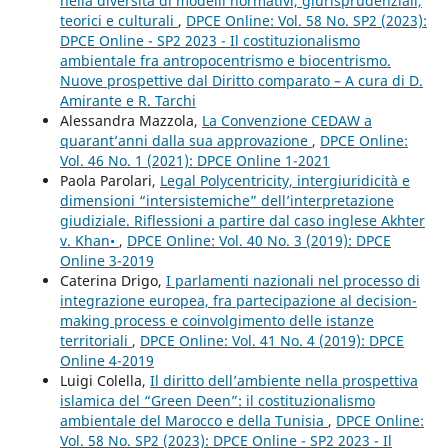
nella diversità di modelli normativi, giurisprudenziali,
teorici e culturali
,
DPCE Online: Vol. 58 No. SP2 (2023):
DPCE Online - SP2 2023 - Il costituzionalismo
ambientale fra antropocentrismo e biocentrismo.
Nuove prospettive dal Diritto comparato – A cura di D.
Amirante e R. Tarchi
Alessandra Mazzola,
La Convenzione CEDAW a
quarant’anni dalla sua approvazione
,
DPCE Online:
Vol. 46 No. 1 (2021): DPCE Online 1-2021
Paola Parolari,
Legal Polycentricity, intergiuridicità e
dimensioni “intersistemiche” dell’interpretazione
giudiziale. Riflessioni a partire dal caso inglese Akhter
v. Khan•
,
DPCE Online: Vol. 40 No. 3 (2019): DPCE
Online 3-2019
Caterina Drigo,
I parlamenti nazionali nel processo di
integrazione europea, fra partecipazione al decision-
making process e coinvolgimento delle istanze
territoriali
,
DPCE Online: Vol. 41 No. 4 (2019): DPCE
Online 4-2019
Luigi Colella,
Il diritto dell’ambiente nella prospettiva
islamica del “Green Deen”: il costituzionalismo
ambientale del Marocco e della Tunisia
,
DPCE Online:
Vol. 58 No. SP2 (2023): DPCE Online - SP2 2023 - Il