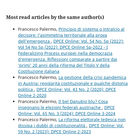
Most read articles by the same author(s)
Francesco Palermo,
Principio di sistema o intralcio al
decisore: l’asimmetria territoriale alla prova
dell’emergenza
,
DPCE Online: Vol. 54 No. Sp (2022):
Vol 54 No Sp (2022): DPCE Online Sp-2022 - I
Federalizing Process europei nella democrazia
d’emergenza. Riflessioni comparate a partire dai
‘primi’ 20 anni della riforma del Titolo V della
Costituzione italiana
Francesco Palermo,
La gestione della crisi pandemica
in Austria: regolarità costituzionale e qualche distonia
politica
,
DPCE Online: Vol. 43 No. 2 (2020): DPCE
Online 2-2020
Francesco Palermo,
Il bel Danubio blu? Cosa
insegnano le elezioni federali austriache
,
DPCE
Online: Vol. 65 No. 3 (2024): DPCE Online 3-2024
Francesco Palermo,
La riforma elettorale tedesca non
dissipa i dubbi di costituzionalità
,
DPCE Online: Vol.
59 No. 2 (2023): DPCE Online 2-2023