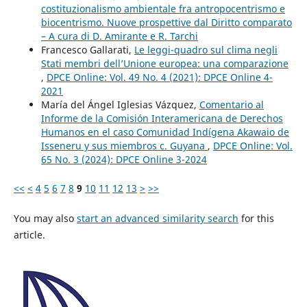
costituzionalismo ambientale fra antropocentrismo e
biocentrismo. Nuove prospettive dal Diritto comparato
– A cura di D. Amirante e R. Tarchi
Francesco Gallarati,
Le leggi-quadro sul clima negli
Stati membri dell’Unione europea: una comparazione
,
DPCE Online: Vol. 49 No. 4 (2021): DPCE Online 4-
2021
María del Ángel Iglesias Vázquez,
Comentario al
Informe de la Comisión Interamericana de Derechos
Humanos en el caso Comunidad Indígena Akawaio de
Isseneru y sus miembros c. Guyana
,
DPCE Online: Vol.
65 No. 3 (2024): DPCE Online 3-2024
<<
<
4
5
6
7
8
9
10
11
12
13
>
>>
You may also
start an advanced similarity search
for this
article.