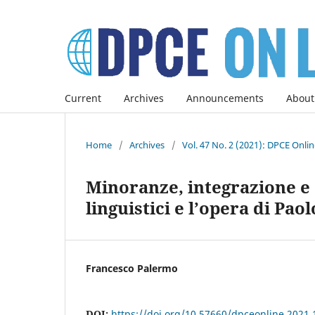
Current
Archives
Announcements
About
Home
/
Archives
/
Vol. 47 No. 2 (2021): DPCE Onli
Minoranze, integrazione e di
linguistici e l’opera di Pao
Francesco Palermo
DOI:
https://doi.org/10.57660/dpceonline.2021.