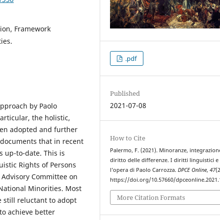
ation, Framework
ies.
.pdf
Published
2021-07-08
approach by Paolo
rticular, the holistic,
een adopted and further
How to Cite
 documents that in recent
Palermo, F. (2021). Minoranze, integrazion
 up-to-date. This is
diritto delle differenze. I diritti linguistici e
istic Rights of Persons
l’opera di Paolo Carrozza.
DPCE Online
,
47
(2
e Advisory Committee on
https://doi.org/10.57660/dpceonline.2021
National Minorities. Most
More Citation Formats
 still reluctant to adopt
to achieve better