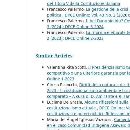
del Titolo V della Costituzione italiana
Francesco Palermo,
La gestione della crisi
politica
,
DPCE Online: Vol. 43 No. 2 (2020
Francesco Palermo,
Il bel Danubio blu? Co
3 (2024): DPCE Online 3-2024
Francesco Palermo,
La riforma elettorale t
2 (2023): DPCE Online 2-2023
Similar Articles
Valentina Rita Scotti,
Il Presidenzialismo t
competitivo o una ulteriore garanzia per la 
Online 1-2023
Cinzia Piciocchi,
Diritti della natura e dirit
2023 - Il costituzionalismo ambientale fra
comparato – A cura di D. Amirante e R. Tar
Luciana De Grazia,
Alcune riflessioni sulla
costituzionalismo attuale
,
DPCE Online: Vo
costituzionali e poteri politici. Riflessioni
María del Ángel Iglesias Vázquez,
Comenta
en el caso Comunidad Indígena Akawaio d