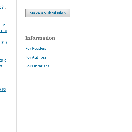
ee?
,
Make a Submission
ale
rchi
Information
2019
For Readers
For Authors
tale
mo
For Librarians
 SP2