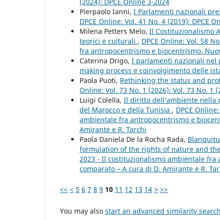
(2024): DPCE Online 3-2024
Pierpaolo Ianni,
I Parlamenti nazionali pre
DPCE Online: Vol. 41 No. 4 (2019): DPCE O
Milena Petters Melo,
Il Costituzionalismo 
teorici e culturali
,
DPCE Online: Vol. 58 No
fra antropocentrismo e biocentrismo. Nuove
Caterina Drigo,
I parlamenti nazionali nel
making process e coinvolgimento delle ista
Paola Puoti,
Rethinking the status and pro
Online: Vol. 73 No. 1 (2026): Vol. 73 No. 1 
Luigi Colella,
Il diritto dell’ambiente nell
del Marocco e della Tunisia
,
DPCE Online: 
ambientale fra antropocentrismo e biocent
Amirante e R. Tarchi
Paola Daniela De la Rocha Rada,
Blanquitu
formulation of the rights of nature and t
2023 - Il costituzionalismo ambientale fra
comparato – A cura di D. Amirante e R. Tar
<<
<
5
6
7
8
9
10
11
12
13
14
>
>>
You may also
start an advanced similarity searc