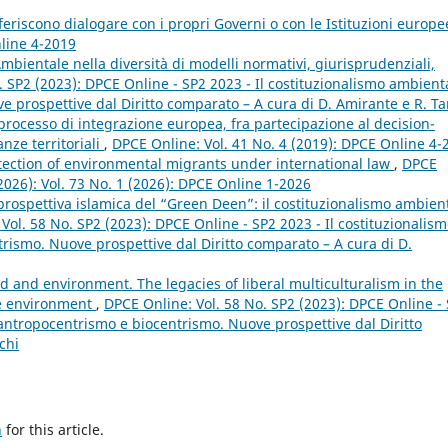
feriscono dialogare con i propri Governi o con le Istituzioni europ
nline 4-2019
Ambientale nella diversità di modelli normativi, giurisprudenziali,
. SP2 (2023): DPCE Online - SP2 2023 - Il costituzionalismo ambient
 prospettive dal Diritto comparato – A cura di D. Amirante e R. Ta
 processo di integrazione europea, fra partecipazione al decision-
nze territoriali
,
DPCE Online: Vol. 41 No. 4 (2019): DPCE Online 4-
tection of environmental migrants under international law
,
DPCE
(2026): Vol. 73 No. 1 (2026): DPCE Online 1-2026
a prospettiva islamica del “Green Deen”: il costituzionalismo ambien
Vol. 58 No. SP2 (2023): DPCE Online - SP2 2023 - Il costituzionalis
rismo. Nuove prospettive dal Diritto comparato – A cura di D.
d and environment. The legacies of liberal multiculturalism in the
he environment
,
DPCE Online: Vol. 58 No. SP2 (2023): DPCE Online -
 antropocentrismo e biocentrismo. Nuove prospettive dal Diritto
chi
h
for this article.