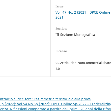
Issue
Vol. 47 No. 2 (2021): DPCE Online
2021
Section
III Sezione Monografica
License
CC Attribution-NonCommercial-Share
4.0
ntralcio al decisore: l’asimmetria territoriale alla prova
Sp (2022): Vol 54 No Sp (2022): DPCE Online Sp-2022 - I Federalizin
za. Riflessioni comparate a partire dai ‘primi’ 20 anni della rifo