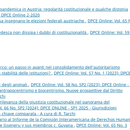
 pandemica in Austria: regolarità costituzionale e qualche distonia
): DPCE Online 2-2020
sa insegnano le elezioni federali austriache
,
DPCE Online: Vol. 65 
edesca non dissipa i dubbi di costituzionalità
,
DPCE Online: Vol. 59
urco: un passo in avanti nel consolidamento dell’autoritarismo
stabilità delle istituzioni?
,
DPCE Online: Vol. 57 No. 1 (2023): DPC
ti degli animali
,
DPCE Online: Vol. 58 No. SP2 (2023): DPCE Online -
 antropocentrismo e biocentrismo. Nuove prospettive dal Diritto
chi
 rilevanza della giustizia costituzionale nel panorama del
l. 66 No. SP2 (2024): DPCE ONLINE - SP1 2025 - Giurisdizioni
 in chiave comparata - A cura di R. Tarchi
rio al Informe de la Comisión Interamericana de Derechos Huma
e Isseneru y sus miembros c. Guyana
,
DPCE Online: Vol. 65 No. 3