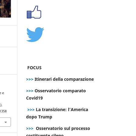
FOCUS
>>>
Itinerari della comparazione
>>>
Osservatorio comparato
e e
Covid19
).
>>>
La transizione: l’America
.1358
dopo Trump
>>>
Osservatorio sul processo
costituente cileno