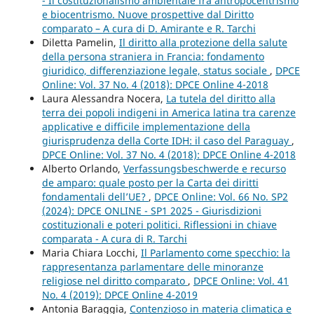
- Il costituzionalismo ambientale fra antropocentrismo
e biocentrismo. Nuove prospettive dal Diritto
comparato – A cura di D. Amirante e R. Tarchi
Diletta Pamelin,
Il diritto alla protezione della salute
della persona straniera in Francia: fondamento
giuridico, differenziazione legale, status sociale
,
DPCE
Online: Vol. 37 No. 4 (2018): DPCE Online 4-2018
Laura Alessandra Nocera,
La tutela del diritto alla
terra dei popoli indigeni in America latina tra carenze
applicative e difficile implementazione della
giurisprudenza della Corte IDH: il caso del Paraguay
,
DPCE Online: Vol. 37 No. 4 (2018): DPCE Online 4-2018
Alberto Orlando,
Verfassungsbeschwerde e recurso
de amparo: quale posto per la Carta dei diritti
fondamentali dell’UE?
,
DPCE Online: Vol. 66 No. SP2
(2024): DPCE ONLINE - SP1 2025 - Giurisdizioni
costituzionali e poteri politici. Riflessioni in chiave
comparata - A cura di R. Tarchi
Maria Chiara Locchi,
Il Parlamento come specchio: la
rappresentanza parlamentare delle minoranze
religiose nel diritto comparato
,
DPCE Online: Vol. 41
No. 4 (2019): DPCE Online 4-2019
Antonia Baraggia,
Contenzioso in materia climatica e