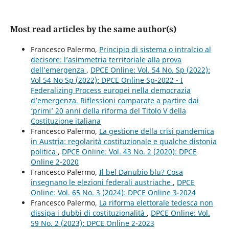
Most read articles by the same author(s)
Francesco Palermo,
Principio di sistema o intralcio al
decisore: l’asimmetria territoriale alla prova
dell’emergenza
,
DPCE Online: Vol. 54 No. Sp (2022):
Vol 54 No Sp (2022): DPCE Online Sp-2022 - I
Federalizing Process europei nella democrazia
d’emergenza. Riflessioni comparate a partire dai
‘primi’ 20 anni della riforma del Titolo V della
Costituzione italiana
Francesco Palermo,
La gestione della crisi pandemica
in Austria: regolarità costituzionale e qualche distonia
politica
,
DPCE Online: Vol. 43 No. 2 (2020): DPCE
Online 2-2020
Francesco Palermo,
Il bel Danubio blu? Cosa
insegnano le elezioni federali austriache
,
DPCE
Online: Vol. 65 No. 3 (2024): DPCE Online 3-2024
Francesco Palermo,
La riforma elettorale tedesca non
dissipa i dubbi di costituzionalità
,
DPCE Online: Vol.
59 No. 2 (2023): DPCE Online 2-2023