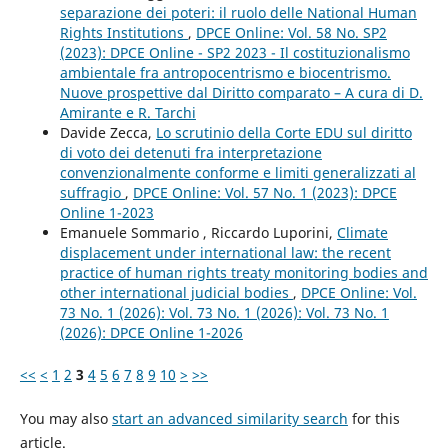
separazione dei poteri: il ruolo delle National Human
Rights Institutions
,
DPCE Online: Vol. 58 No. SP2
(2023): DPCE Online - SP2 2023 - Il costituzionalismo
ambientale fra antropocentrismo e biocentrismo.
Nuove prospettive dal Diritto comparato – A cura di D.
Amirante e R. Tarchi
Davide Zecca,
Lo scrutinio della Corte EDU sul diritto
di voto dei detenuti fra interpretazione
convenzionalmente conforme e limiti generalizzati al
suffragio
,
DPCE Online: Vol. 57 No. 1 (2023): DPCE
Online 1-2023
Emanuele Sommario , Riccardo Luporini,
Climate
displacement under international law: the recent
practice of human rights treaty monitoring bodies and
other international judicial bodies
,
DPCE Online: Vol.
73 No. 1 (2026): Vol. 73 No. 1 (2026): Vol. 73 No. 1
(2026): DPCE Online 1-2026
<<
<
1
2
3
4
5
6
7
8
9
10
>
>>
You may also
start an advanced similarity search
for this
article.