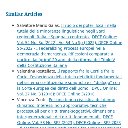
Similar Articles
Salvatore Mario Gaias,
Il ruolo dei poteri locali nella
tutela delle minoranze linguistiche negli Stati
regionali. Italia e Spagna a confronto
,
DPCE Online:
Vol. 54 No. Sp (2022): Vol 54 No Sp (2022): DPCE Online
Sp-2022 - I Federalizing Process europei nella
democrazia d’emergenza. Riflessioni comparate a
partire dai ‘primi’ 20 anni della riforma del Titolo V
della Costituzione italiana
Valentina Rostellato,
Il rapporto fra le Corti e fra le
Carte: l’esperienza della tutela dei diritti fondamentali
nel sistema costituzionale spagnolo e il “dialogo” con
la Corte europea dei diritti dell’uomo
,
DPCE Online:
Vol. 27 No. 3 (2016): DPCE Online 3/2016
Vincenza Conte,
Per una teoria civilistica del danno
climatico. Interessi non appropriativi, tecniche
processuali per diritti trans-soggettivi, dimensione
intergenerazionale dei diritti fondamentali
,
DPCE
Online: Vol. 58 No. SP2 (2023): DPCE Online - SP2 2023