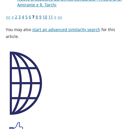
Amirante e R. Tarchi
<<
<
2
3
4
5
6
7
8
9
10
11
>
>>
You may also
start an advanced similarity search
for this
article.