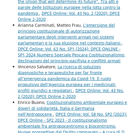
the Union that will determine its future”. Tra atti e
parole delle Istituzioni europee nella lotta contro la
pandemia
,
DPCE Online: Vol. 43 No. 2 (2020): DPCE
Online 2-2020
Arianna Carminati, Matteo Frau,
L’emersione del
principio costituzionale di autorizzazione
parlamentare degli interventi armati nei sistemi
parlamentari e la sua elusione nel contesto italiano
,
DPCE Online: Vol. 63 No. SP1 (2024): DPCE ONLINE -
SP1 2024 Numero Speciale Pescara Costituzionalismo,
declinazioni del principio pacifista e conflitti armati
Vincenzo Salvatore,
La ricerca di soluzioni
diagnostiche e terapeutiche per far fronte
all’emergenza pandemica da Covid-19. Il ruolo
propulsivo dell’Agenzia europea per i medicinali:
profili giuridici e regolatori
,
DPCE Online: Vol. 43 No.
2 (2020): DPCE Online 2-2020
Enrico Buono,
Costituzionalismo ambientale europeo e
doveri di solidarietà. Italia e Germania
nell’Antropocene
,
DPCE Online: Vol. 58 No. SP2 (2023):
DPCE Online - SP2 2023 - Il costituzionalismo
ambientale fra antropocentrismo e biocentrismo.
Nuove prospettive dal Diritto comparato – A cura di D.