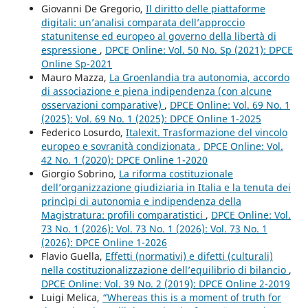
Giovanni De Gregorio,
Il diritto delle piattaforme
digitali: un’analisi comparata dell’approccio
statunitense ed europeo al governo della libertà di
espressione
,
DPCE Online: Vol. 50 No. Sp (2021): DPCE
Online Sp-2021
Mauro Mazza,
La Groenlandia tra autonomia, accordo
di associazione e piena indipendenza (con alcune
osservazioni comparative)
,
DPCE Online: Vol. 69 No. 1
(2025): Vol. 69 No. 1 (2025): DPCE Online 1-2025
Federico Losurdo,
Italexit. Trasformazione del vincolo
europeo e sovranità condizionata
,
DPCE Online: Vol.
42 No. 1 (2020): DPCE Online 1-2020
Giorgio Sobrino,
La riforma costituzionale
dell’organizzazione giudiziaria in Italia e la tenuta dei
princìpi di autonomia e indipendenza della
Magistratura: profili comparatistici
,
DPCE Online: Vol.
73 No. 1 (2026): Vol. 73 No. 1 (2026): Vol. 73 No. 1
(2026): DPCE Online 1-2026
Flavio Guella,
Effetti (normativi) e difetti (culturali)
nella costituzionalizzazione dell’equilibrio di bilancio
,
DPCE Online: Vol. 39 No. 2 (2019): DPCE Online 2-2019
Luigi Melica,
“Whereas this is a moment of truth for