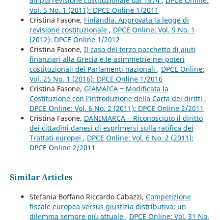
ampia revisione costituzionale dal 1974
,
DPCE Online:
Vol. 5 No. 1 (2011): DPCE Online 1/2011
Cristina Fasone,
Finlandia. Approvata la legge di
revisione costituzionale
,
DPCE Online: Vol. 9 No. 1
(2012): DPCE Online 1/2012
Cristina Fasone,
Il caso del terzo pacchetto di aiuti
finanziari alla Grecia e le asimmetrie nei poteri
costituzionali dei Parlamenti nazionali
,
DPCE Online:
Vol. 25 No. 1 (2016): DPCE Online 1/2016
Cristina Fasone,
GIAMAICA ‒ Modificata la
Costituzione con l’introduzione della Carta dei diritti
,
DPCE Online: Vol. 6 No. 2 (2011): DPCE Online 2/2011
Cristina Fasone,
DANIMARCA ‒ Riconosciuto il diritto
dei cittadini danesi di esprimersi sulla ratifica dei
Trattati europei
,
DPCE Online: Vol. 6 No. 2 (2011):
DPCE Online 2/2011
Similar Articles
Stefania Boffano Riccardo Cabazzi,
Competizione
fiscale europea versus giustizia distributiva: un
dilemma sempre più attuale
,
DPCE Online: Vol. 31 No.