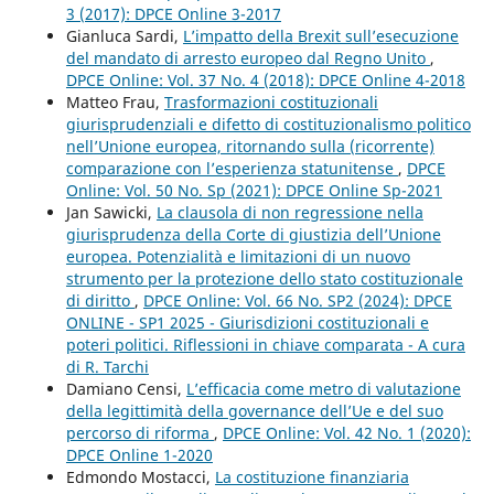
3 (2017): DPCE Online 3-2017
Gianluca Sardi,
L’impatto della Brexit sull’esecuzione
del mandato di arresto europeo dal Regno Unito
,
DPCE Online: Vol. 37 No. 4 (2018): DPCE Online 4-2018
Matteo Frau,
Trasformazioni costituzionali
giurisprudenziali e difetto di costituzionalismo politico
nell’Unione europea, ritornando sulla (ricorrente)
comparazione con l’esperienza statunitense
,
DPCE
Online: Vol. 50 No. Sp (2021): DPCE Online Sp-2021
Jan Sawicki,
La clausola di non regressione nella
giurisprudenza della Corte di giustizia dell’Unione
europea. Potenzialità e limitazioni di un nuovo
strumento per la protezione dello stato costituzionale
di diritto
,
DPCE Online: Vol. 66 No. SP2 (2024): DPCE
ONLINE - SP1 2025 - Giurisdizioni costituzionali e
poteri politici. Riflessioni in chiave comparata - A cura
di R. Tarchi
Damiano Censi,
L’efficacia come metro di valutazione
della legittimità della governance dell’Ue e del suo
percorso di riforma
,
DPCE Online: Vol. 42 No. 1 (2020):
DPCE Online 1-2020
Edmondo Mostacci,
La costituzione finanziaria