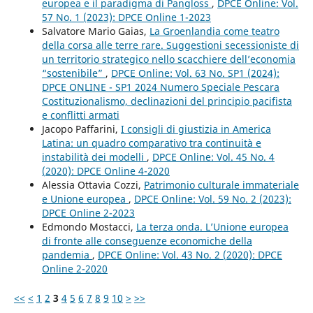
europea e il paradigma di Pangloss
,
DPCE Online: Vol.
57 No. 1 (2023): DPCE Online 1-2023
Salvatore Mario Gaias,
La Groenlandia come teatro
della corsa alle terre rare. Suggestioni secessioniste di
un territorio strategico nello scacchiere dell’economia
“sostenibile”
,
DPCE Online: Vol. 63 No. SP1 (2024):
DPCE ONLINE - SP1 2024 Numero Speciale Pescara
Costituzionalismo, declinazioni del principio pacifista
e conflitti armati
Jacopo Paffarini,
I consigli di giustizia in America
Latina: un quadro comparativo tra continuità e
instabilità dei modelli
,
DPCE Online: Vol. 45 No. 4
(2020): DPCE Online 4-2020
Alessia Ottavia Cozzi,
Patrimonio culturale immateriale
e Unione europea
,
DPCE Online: Vol. 59 No. 2 (2023):
DPCE Online 2-2023
Edmondo Mostacci,
La terza onda. L’Unione europea
di fronte alle conseguenze economiche della
pandemia
,
DPCE Online: Vol. 43 No. 2 (2020): DPCE
Online 2-2020
<<
<
1
2
3
4
5
6
7
8
9
10
>
>>