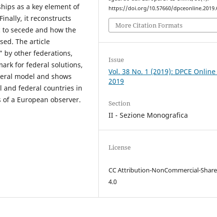
hips as a key element of
https://doi.org/10.57660/dpceonline.2019.
nally, it reconstructs
More Citation Formats
c to secede and how the
sed. The article
 by other federations,
Issue
ark for federal solutions,
Vol. 38 No. 1 (2019): DPCE Online
deral model and shows
2019
l and federal countries in
s of a European observer.
Section
II - Sezione Monografica
License
CC Attribution-NonCommercial-Share
4.0