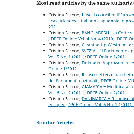
Most read articles by the same author(s)
Cristina Fasone,
I fiscal council nell’Euro
i casi irlandese, italiano e spagnolo in p
2021
Cristina Fasone,
BANGLADESH ‒La Corte sup
,
DPCE Online: Vol. 4 No. 4 (2010): DPCE O
Cristina Fasone,
Cleaning Up Westminste
Cristina Fasone,
SVEZIA ‒ Il Parlamento ap
Vol. 5 No. 1 (2011): DPCE Online 1/2011
Cristina Fasone,
Finlandia. Approvata la le
Online 1/2012
Cristina Fasone,
Il caso del terzo pacchetto
dei Parlamenti nazionali
,
DPCE Online: Vol
Cristina Fasone,
GIAMAICA ‒ Modificata la C
Vol. 6 No. 2 (2011): DPCE Online 2/2011
Cristina Fasone,
DANIMARCA ‒ Riconosciuto il
europei
,
DPCE Online: Vol. 6 No. 2 (2011)
Similar Articles