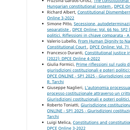
Fruzsina Gárdos-Orosz,
The constitutional
Hungarian constitutional system
,
DPCE Onl
Richard Albert,
Constitutional Dismemberm
Online 3-2022
Simone Pitto,
Secessione, autodeterminazion
separatiste
,
DPCE Online: Vol. 66 No. SP2 
politici. Riflessioni in chiave comparata - A
Valerio Lubello,
From Human Dignity to Nat
Constitutional Court
,
DPCE Online: Vol. 71
Francesco Duranti,
Constitutional justice i
(2022): DPCE Online 4-2022
Giulia Formici,
Prime riflessioni sul ruolo 
giurisdizioni costituzionali e poteri politici
DPCE ONLINE - SP1 2025 - Giurisdizioni costi
R. Tarchi
Giuseppe Naglieri,
L’autonomia processuale
processo costituzionale attraverso un crit
Giurisdizioni costituzionali e poteri politic
Roberto Toniatti,
Giurisdizione costituziona
ONLINE - SP1 2025 - Giurisdizioni costituzio
Tarchi
Luigi Melica,
Constitutions and constitutio
DPCE Online 3-2022