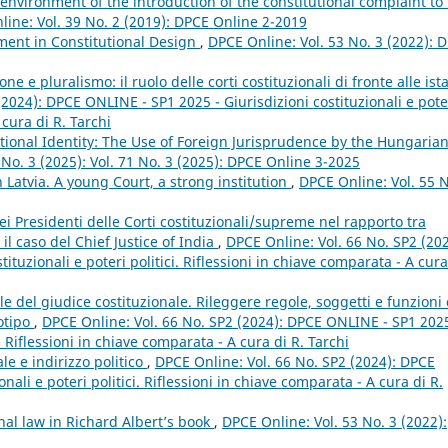
 environment of the introduction of the constitutional complaint to
ine: Vol. 39 No. 2 (2019): DPCE Online 2-2019
ent in Constitutional Design
,
DPCE Online: Vol. 53 No. 3 (2022): 
e e pluralismo: il ruolo delle corti costituzionali di fronte alle ist
(2024): DPCE ONLINE - SP1 2025 - Giurisdizioni costituzionali e pote
 cura di R. Tarchi
ional Identity: The Use of Foreign Jurisprudence by the Hungaria
 No. 3 (2025): Vol. 71 No. 3 (2025): DPCE Online 3-2025
n Latvia. A young Court, a strong institution
,
DPCE Online: Vol. 55 N
dei Presidenti delle Corti costituzionali/supreme nel rapporto tra
: il caso del Chief Justice of India
,
DPCE Online: Vol. 66 No. SP2 (202
tuzionali e poteri politici. Riflessioni in chiave comparata - A cura
 del giudice costituzionale. Rileggere regole, soggetti e funzioni 
totipo
,
DPCE Online: Vol. 66 No. SP2 (2024): DPCE ONLINE - SP1 2025
i. Riflessioni in chiave comparata - A cura di R. Tarchi
le e indirizzo politico
,
DPCE Online: Vol. 66 No. SP2 (2024): DPCE
nali e poteri politici. Riflessioni in chiave comparata - A cura di R.
nal law in Richard Albert’s book
,
DPCE Online: Vol. 53 No. 3 (2022):