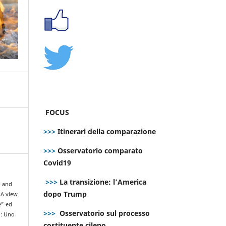
FOCUS
>>>
Itinerari della comparazione
>>>
Osservatorio comparato
Covid19
>>>
La transizione: l’America
” and
dopo Trump
 A view
e” ed
>>>
Osservatorio sul processo
i: Uno
costituente cileno