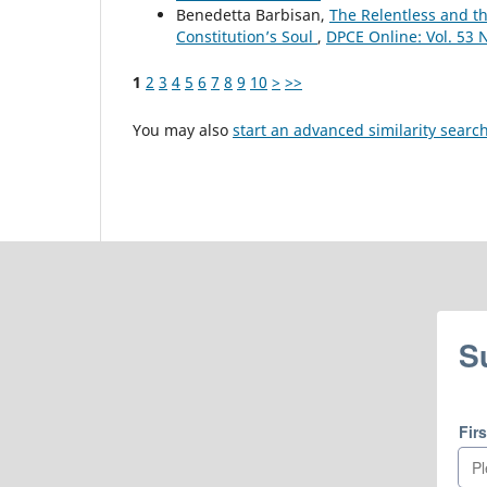
Benedetta Barbisan,
The Relentless and t
Constitution’s Soul
,
DPCE Online: Vol. 53 
1
2
3
4
5
6
7
8
9
10
>
>>
You may also
start an advanced similarity searc