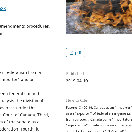
688
l amendments procedures,
on
pdf
ian federalism from a
Published
“importer” and an
2019-04-10
tween federalism and
How to Cite
alysis the division of
ovinces under the
Fasone, C. (2019). Canada as an “importer
as an “exporter” of federal arrangements:
e Court of Canada. Third,
from Europe: Il Canada come “importator
s of the Senate as a
“esportatore” di soluzioni e assetti federal
deration. Fourth, it
sguardo dall’Europa.
DPCE Online
,
38
(1).