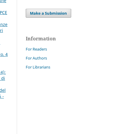
 the
DPCE
Make a Submission
anze
ri
Information
n
For Readers
o. 4
For Authors
For Librarians
4):
 di
del
 -