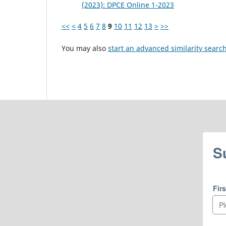
(2023): DPCE Online 1-2023
<<
<
4
5
6
7
8
9
10
11
12
13
>
>>
You may also
start an advanced similarity searc