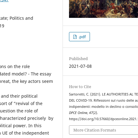
te; Politics and
19
.pdf
Published
2021-07-08
ons on the role
idated model? - The essay
reat, the key actors seem
How to Cite
Sartoretti, C. (2021). LE AUTHORITIES AL 
and their political
DEL COVID-19. Riflessioni sul ruolo delle a
ort of “revival of the
indipendenti: modello in declino o consoli
question the role of
DPCE Online
,
47
(2).
characterized precisely by
https://doi.org/10.57660/dpceonline.2021
itical power. In this
More Citation Formats
 in UE of the independent