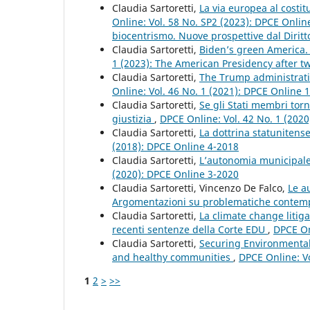
Claudia Sartoretti,
La via europea al costit
Online: Vol. 58 No. SP2 (2023): DPCE Onlin
biocentrismo. Nuove prospettive dal Diritt
Claudia Sartoretti,
Biden’s green America.
1 (2023): The American Presidency after tw
Claudia Sartoretti,
The Trump administratio
Online: Vol. 46 No. 1 (2021): DPCE Online 
Claudia Sartoretti,
Se gli Stati membri torn
giustizia
,
DPCE Online: Vol. 42 No. 1 (202
Claudia Sartoretti,
La dottrina statunitense
(2018): DPCE Online 4-2018
Claudia Sartoretti,
L’autonomia municipale
(2020): DPCE Online 3-2020
Claudia Sartoretti, Vincenzo De Falco,
Le a
Argomentazioni su problematiche conte
Claudia Sartoretti,
La climate change litiga
recenti sentenze della Corte EDU
,
DPCE On
Claudia Sartoretti,
Securing Environmental J
and healthy communities
,
DPCE Online: V
1
2
>
>>