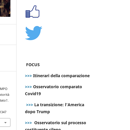
FOCUS
>>>
Itinerari della comparazione
>>>
Osservatorio comparato
TEMPO
Covid19
utorità
dato?.
>>>
La transizione: l’America
dopo Trump
.1347
>>>
Osservatorio sul processo
costituente cileno