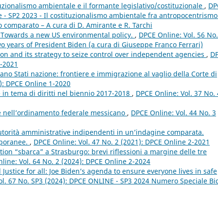
uzionalismo ambientale e il formante legislativo/costituzionale
,
DP
e - SP2 2023 - Il costituzionalismo ambientale fra antropocentrismo
o comparato – A cura di D. Amirante e R. Tarchi
 Towards a new US environmental policy.
,
DPCE Online: Vol. 56 No
o years of President Biden (a cura di Giuseppe Franco Ferrari)
n and its strategy to seize control over independent agencies
,
D
1-2021
ano Stati nazione: frontiere e immigrazione al vaglio della Corte di
0): DPCE Online 1-2020
 in tema di diritti nel biennio 2017-2018
,
DPCE Online: Vol. 37 No. 
 nell’ordinamento federale messicano
,
DPCE Online: Vol. 44 No. 3
utorità amministrative indipendenti in un’indagine comparata.
mporanee.
,
DPCE Online: Vol. 47 No. 2 (2021): DPCE Online 2-2021
tion “sbarca” a Strasburgo: brevi riflessioni a margine delle tre
line: Vol. 64 No. 2 (2024): DPCE Online 2-2024
ustice for all: Joe Biden’s agenda to ensure everyone lives in safe
ol. 67 No. SP3 (2024): DPCE ONLINE - SP3 2024 Numero Speciale Bi