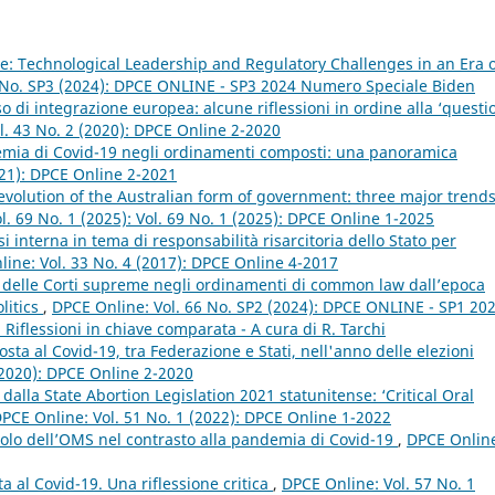
nce: Technological Leadership and Regulatory Challenges in an Era 
 No. SP3 (2024): DPCE ONLINE - SP3 2024 Numero Speciale Biden
di integrazione europea: alcune riflessioni in ordine alla ‘questi
l. 43 No. 2 (2020): DPCE Online 2-2020
emia di Covid-19 negli ordinamenti composti: una panoramica
021): DPCE Online 2-2021
evolution of the Australian form of government: three major trend
l. 69 No. 1 (2025): Vol. 69 No. 1 (2025): DPCE Online 1-2025
i interna in tema di responsabilità risarcitoria dello Stato per
ine: Vol. 33 No. 4 (2017): DPCE Online 4-2017
on delle Corti supreme negli ordinamenti di common law dall’epoca
olitics
,
DPCE Online: Vol. 66 No. SP2 (2024): DPCE ONLINE - SP1 202
i. Riflessioni in chiave comparata - A cura di R. Tarchi
sposta al Covid-19, tra Federazione e Stati, nell'anno delle elezioni
(2020): DPCE Online 2-2020
 dalla State Abortion Legislation 2021 statunitense: ‘Critical Oral
PCE Online: Vol. 51 No. 1 (2022): DPCE Online 1-2022
uolo dell’OMS nel contrasto alla pandemia di Covid-19
,
DPCE Onlin
ta al Covid-19. Una riflessione critica
,
DPCE Online: Vol. 57 No. 1