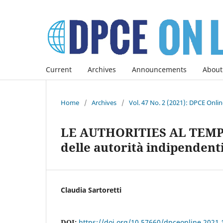
Current
Archives
Announcements
About
Home
/
Archives
/
Vol. 47 No. 2 (2021): DPCE Onli
LE AUTHORITIES AL TEMPO 
delle autorità indipendent
Claudia Sartoretti
DOI:
https://doi.org/10.57660/dpceonline.2021.