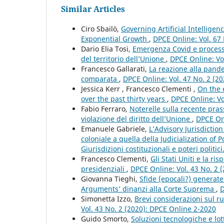
Similar Articles
Ciro Sbailò,
Governing Artificial Intellige
Exponential Growth
,
DPCE Online: Vol. 67
Dario Elia Tosi,
Emergenza Covid e processo 
del territorio dell’Unione
,
DPCE Online: Vo
Francesco Gallarati,
La reazione alla pand
comparata
,
DPCE Online: Vol. 47 No. 2 (2
Jessica Kerr , Francesco Clementi ,
On the 
over the past thirty years
,
DPCE Online: Vo
Fabio Ferraro,
Noterelle sulla recente prass
violazione del diritto dell’Unione
,
DPCE Onl
Emanuele Gabriele,
L’Advisory Jurisdicti
coloniale a quella della Judicialization of P
Giurisdizioni costituzionali e poteri politic
Francesco Clementi,
Gli Stati Uniti e la ri
presidenziali
,
DPCE Online: Vol. 43 No. 2 
Giovanna Tieghi,
Sfide (epocali?) generate
Arguments’ dinanzi alla Corte Suprema
,
D
Simonetta Izzo,
Brevi considerazioni sul r
Vol. 43 No. 2 (2020): DPCE Online 2-2020
Guido Smorto,
Soluzioni tecnologiche e lot