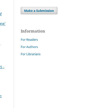
Make a Submission
of
one’
Information
For Readers
s
For Authors
For Librarians
5 -
e: