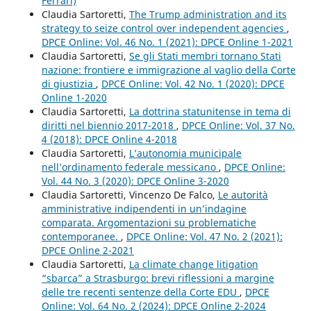
Ferrari)
Claudia Sartoretti,
The Trump administration and its
strategy to seize control over independent agencies
,
DPCE Online: Vol. 46 No. 1 (2021): DPCE Online 1-2021
Claudia Sartoretti,
Se gli Stati membri tornano Stati
nazione: frontiere e immigrazione al vaglio della Corte
di giustizia
,
DPCE Online: Vol. 42 No. 1 (2020): DPCE
Online 1-2020
Claudia Sartoretti,
La dottrina statunitense in tema di
diritti nel biennio 2017-2018
,
DPCE Online: Vol. 37 No.
4 (2018): DPCE Online 4-2018
Claudia Sartoretti,
L’autonomia municipale
nell’ordinamento federale messicano
,
DPCE Online:
Vol. 44 No. 3 (2020): DPCE Online 3-2020
Claudia Sartoretti, Vincenzo De Falco,
Le autorità
amministrative indipendenti in un’indagine
comparata. Argomentazioni su problematiche
contemporanee.
,
DPCE Online: Vol. 47 No. 2 (2021):
DPCE Online 2-2021
Claudia Sartoretti,
La climate change litigation
“sbarca” a Strasburgo: brevi riflessioni a margine
delle tre recenti sentenze della Corte EDU
,
DPCE
Online: Vol. 64 No. 2 (2024): DPCE Online 2-2024