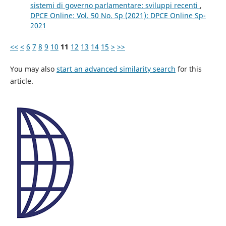
sistemi di governo parlamentare: sviluppi recenti
,
DPCE Online: Vol. 50 No. Sp (2021): DPCE Online Sp-
2021
<<
<
6
7
8
9
10
11
12
13
14
15
>
>>
You may also
start an advanced similarity search
for this
article.