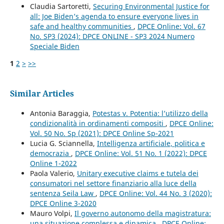
Claudia Sartoretti,
Securing Environmental Justice for
all: Joe Biden’s agenda to ensure everyone lives in
safe and healthy communities
,
DPCE Online: Vol. 67
No. SP3 (2024): DPCE ONLINE - SP3 2024 Numero
Speciale Biden
1
2
>
>>
Similar Articles
Antonia Baraggia,
Potestas v. Potentia: l’utilizzo della
condizionalità in ordinamenti compositi
,
DPCE Online:
Vol. 50 No. Sp (2021): DPCE Online Sp-2021
Lucia G. Sciannella,
Intelligenza artificiale, politica e
democrazia
,
DPCE Online: Vol. 51 No. 1 (2022): DPCE
Online 1-2022
Paola Valerio,
Unitary executive claims e tutela dei
consumatori nel settore finanziario alla luce della
sentenza Seila Law
,
DPCE Online: Vol. 44 No. 3 (2020):
DPCE Online 3-2020
Mauro Volpi,
Il governo autonomo della magistratura:
una situazione complessa e dinamica
,
DPCE Online: