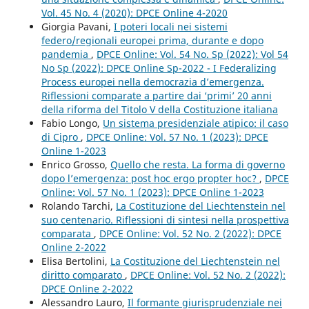
Vol. 45 No. 4 (2020): DPCE Online 4-2020
Giorgia Pavani,
I poteri locali nei sistemi
federo/regionali europei prima, durante e dopo
pandemia
,
DPCE Online: Vol. 54 No. Sp (2022): Vol 54
No Sp (2022): DPCE Online Sp-2022 - I Federalizing
Process europei nella democrazia d’emergenza.
Riflessioni comparate a partire dai ‘primi’ 20 anni
della riforma del Titolo V della Costituzione italiana
Fabio Longo,
Un sistema presidenziale atipico: il caso
di Cipro
,
DPCE Online: Vol. 57 No. 1 (2023): DPCE
Online 1-2023
Enrico Grosso,
Quello che resta. La forma di governo
dopo l’emergenza: post hoc ergo propter hoc?
,
DPCE
Online: Vol. 57 No. 1 (2023): DPCE Online 1-2023
Rolando Tarchi,
La Costituzione del Liechtenstein nel
suo centenario. Riflessioni di sintesi nella prospettiva
comparata
,
DPCE Online: Vol. 52 No. 2 (2022): DPCE
Online 2-2022
Elisa Bertolini,
La Costituzione del Liechtenstein nel
diritto comparato
,
DPCE Online: Vol. 52 No. 2 (2022):
DPCE Online 2-2022
Alessandro Lauro,
Il formante giurisprudenziale nei